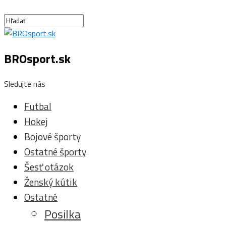
BROsport.sk
Sledujte nás
Futbal
Hokej
Bojové športy
Ostatné športy
Šesť otázok
Ženský kútik
Ostatné
Posilka