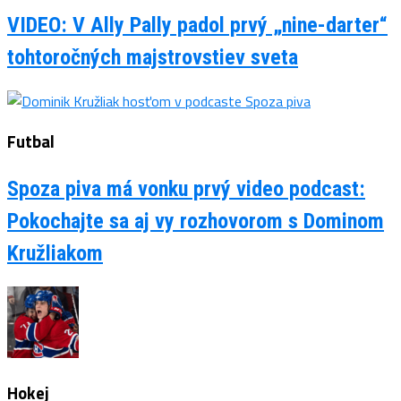
VIDEO: V Ally Pally padol prvý „nine-darter“
tohtoročných majstrovstiev sveta
Futbal
Spoza piva má vonku prvý video podcast:
Pokochajte sa aj vy rozhovorom s Dominom
Kružliakom
Hokej