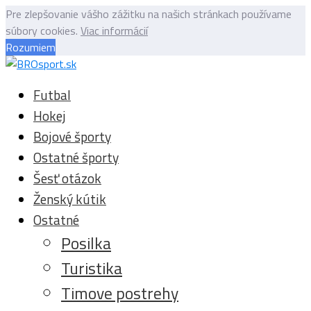
Pre zlepšovanie vášho zážitku na našich stránkach používame
súbory cookies.
Viac informácií
Rozumiem
Futbal
Hokej
Bojové športy
Ostatné športy
Šesť otázok
Ženský kútik
Ostatné
Posilka
Turistika
Timove postrehy