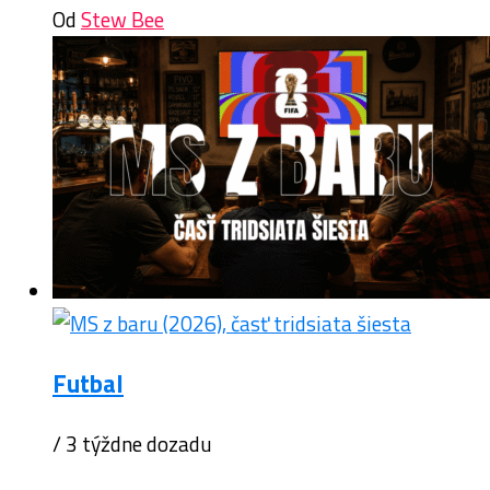
Od
Stew Bee
Futbal
/ 3 týždne dozadu