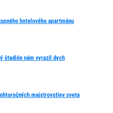
luxusného hotelového apartmánu
ný štadión nám vyrazil dych
 tohtoročných majstrovstiev sveta