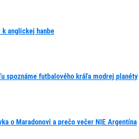
y k anglickej hanbe
eľu spoznáme futbalového kráľa modrej planéty
ávka o Maradonovi a prečo večer NIE Argentína