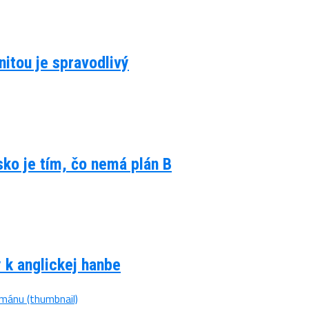
itou je spravodlivý
lsko je tím, čo nemá plán B
y k anglickej hanbe