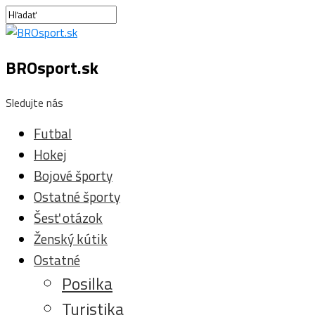
BROsport.sk
Sledujte nás
Futbal
Hokej
Bojové športy
Ostatné športy
Šesť otázok
Ženský kútik
Ostatné
Posilka
Turistika