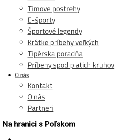
Timove postrehy
E-športy
Športové legendy
Krátke príbehy veľkých
Tipérska poradňa
Príbehy spod piatich kruhov
O nás
Kontakt
O nás
Partneri
Na hranici s Poľskom