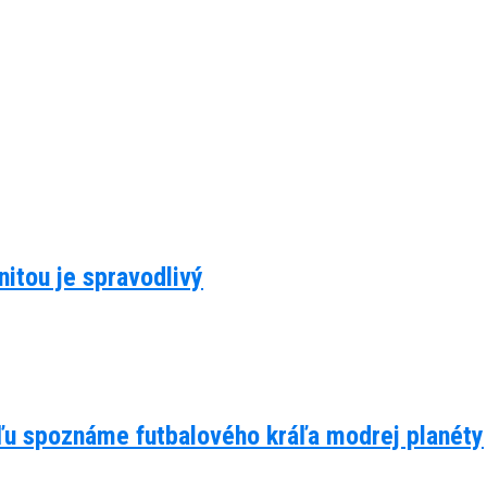
itou je spravodlivý
eľu spoznáme futbalového kráľa modrej planéty