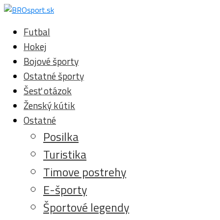
Futbal
Hokej
Bojové športy
Ostatné športy
Šesť otázok
Ženský kútik
Ostatné
Posilka
Turistika
Timove postrehy
E-športy
Športové legendy