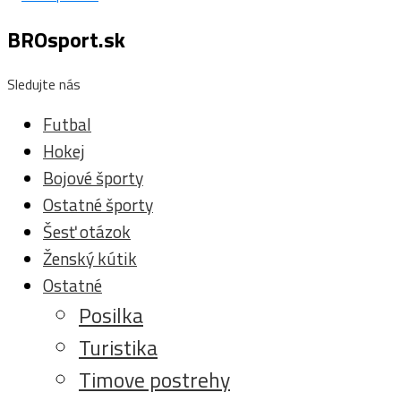
BROsport.sk
Sledujte nás
Futbal
Hokej
Bojové športy
Ostatné športy
Šesť otázok
Ženský kútik
Ostatné
Posilka
Turistika
Timove postrehy