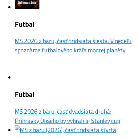
Futbal
MS 2026 z baru, časť tridsiata šiesta: V nedeľu
spoznáme futbalového kráľa modrej planéty
Futbal
MS 2026 z baru, časť dvadsiata druhá:
Prihrávky Oliseho by vyhrali aj Stanley cup