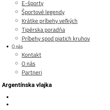
E-športy
Športové legendy
Krátke príbehy veľkých
Tipérska poradňa
Príbehy spod piatich kruhov
O nás
Kontakt
O nás
Partneri
Argentínska vlajka