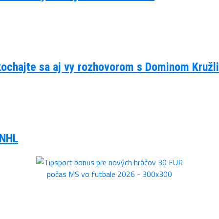
kochajte sa aj vy rozhovorom s Dominom Kruž
 NHL