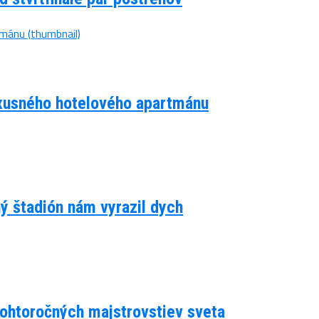
luxusného hotelového apartmánu
ný štadión nám vyrazil dych
 tohtoročných majstrovstiev sveta