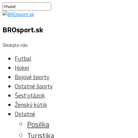
BROsport.sk
Sledujte nás
Futbal
Hokej
Bojové športy
Ostatné športy
Šesť otázok
Ženský kútik
Ostatné
Posilka
Turistika