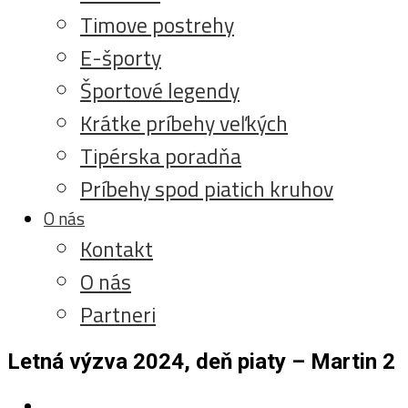
Timove postrehy
E-športy
Športové legendy
Krátke príbehy veľkých
Tipérska poradňa
Príbehy spod piatich kruhov
O nás
Kontakt
O nás
Partneri
Letná výzva 2024, deň piaty – Martin 2