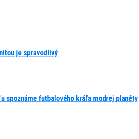
itou je spravodlivý
eľu spoznáme futbalového kráľa modrej planéty