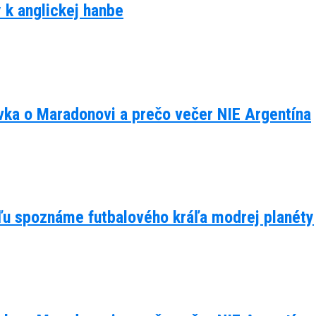
y k anglickej hanbe
ávka o Maradonovi a prečo večer NIE Argentína
eľu spoznáme futbalového kráľa modrej planéty