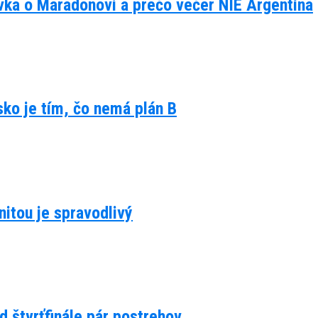
ávka o Maradonovi a prečo večer NIE Argentína
lsko je tím, čo nemá plán B
itou je spravodlivý
d štvrťfinále pár postrehov