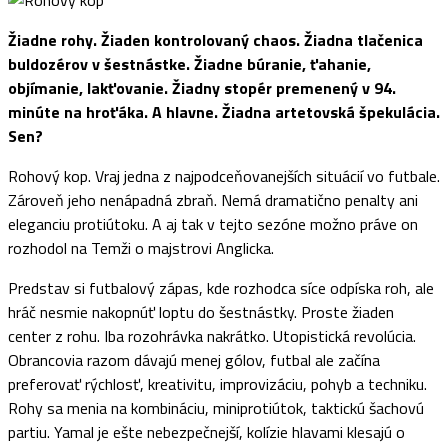
Žiadne rohy. Žiaden kontrolovaný chaos. Žiadna tlačenica
buldozérov v šestnástke. Žiadne búranie, ťahanie,
objímanie, lakťovanie. Žiadny stopér premenený v 94.
minúte na hroťáka. A hlavne. Žiadna artetovská špekulácia.
Sen?
Rohový kop. Vraj jedna z najpodceňovanejších situácií vo futbale.
Zároveň jeho nenápadná zbraň. Nemá dramatično penalty ani
eleganciu protiútoku. A aj tak v tejto sezóne možno práve on
rozhodol na Temži o majstrovi Anglicka.
Predstav si futbalový zápas, kde rozhodca síce odpíska roh, ale
hráč nesmie nakopnúť loptu do šestnástky. Proste žiaden
center z rohu. Iba rozohrávka nakrátko. Utopistická revolúcia.
Obrancovia razom dávajú menej gólov, futbal ale začína
preferovať rýchlosť, kreativitu, improvizáciu, pohyb a techniku.
Rohy sa menia na kombináciu, miniprotiútok, taktickú šachovú
partiu. Yamal je ešte nebezpečnejší, kolízie hlavami klesajú o