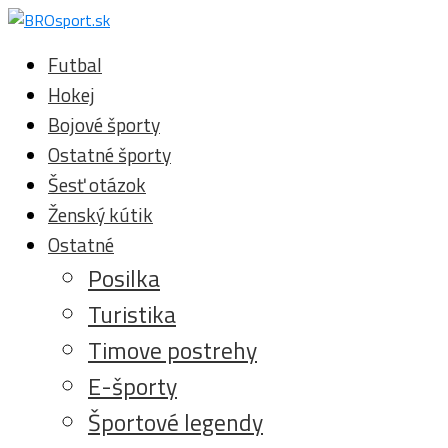
Futbal
Hokej
Bojové športy
Ostatné športy
Šesť otázok
Ženský kútik
Ostatné
Posilka
Turistika
Timove postrehy
E-športy
Športové legendy