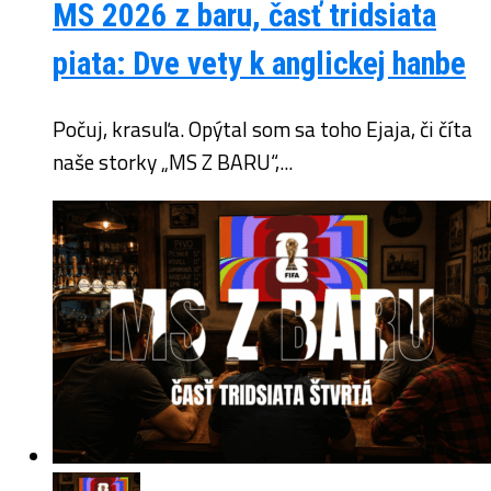
MS 2026 z baru, časť tridsiata
piata: Dve vety k anglickej hanbe
Počuj, krasuľa. Opýtal som sa toho Ejaja, či číta
naše storky „MS Z BARU“,...