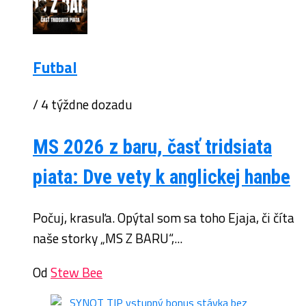
Futbal
/ 4 týždne dozadu
MS 2026 z baru, časť tridsiata
piata: Dve vety k anglickej hanbe
Počuj, krasuľa. Opýtal som sa toho Ejaja, či číta
naše storky „MS Z BARU“,...
Od
Stew Bee