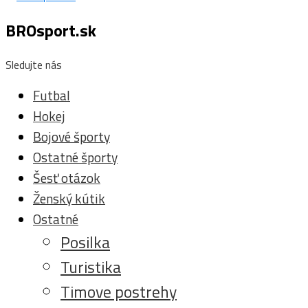
BROsport.sk
Sledujte nás
Futbal
Hokej
Bojové športy
Ostatné športy
Šesť otázok
Ženský kútik
Ostatné
Posilka
Turistika
Timove postrehy