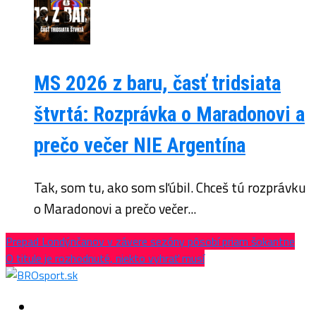
MS 2026 z baru, časť tridsiata
štvrtá: Rozprávka o Maradonovi a
prečo večer NIE Argentína
Tak, som tu, ako som sľúbil. Chceš tú rozprávku
o Maradonovi a prečo večer...
Prepad Londýnčanov v závere sezóny pôsobí priam šokantne
O titule je rozhodnuté, niekto vyhrať musí