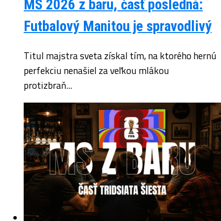
MS 2026 z baru, časť posledná:
Futbalový Manitou je spravodlivý
Titul majstra sveta získal tím, na ktorého hernú
perfekciu nenašiel za veľkou mlákou
protizbraň...