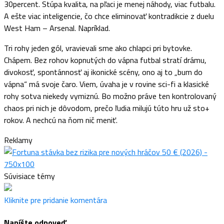
30percent. Stúpa kvalita, na pľaci je menej náhody, viac futbalu.
A ešte viac inteligencie, čo chce eliminovať kontradikcie z duelu
West Ham – Arsenal. Napríklad.
Tri rohy jeden gól, vravievali sme ako chlapci pri bytovke.
Chápem. Bez rohov kopnutých do vápna futbal stratí drámu,
divokosť, spontánnosť aj ikonické scény, ono aj to „bum do
vápna“ má svoje čaro. Viem, úvaha je v rovine sci-fi a klasické
rohy sotva niekedy vymiznú. Bo možno práve ten kontrolovaný
chaos pri nich je dôvodom, prečo ľudia milujú túto hru už sto+
rokov. A nechcú na ňom nič meniť.
Reklamy
Súvisiace témy
Kliknite pre pridanie komentára
Napíšte odpoveď