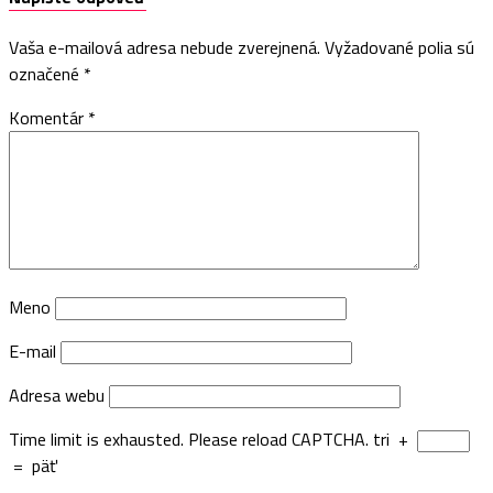
Vaša e-mailová adresa nebude zverejnená.
Vyžadované polia sú
označené
*
Komentár
*
Meno
E-mail
Adresa webu
Time limit is exhausted. Please reload CAPTCHA.
tri
+
=
päť