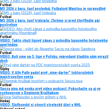
Futbal
MS 2026 z baru, časť posledná: Futbalový Manitou je spravodlivý
Futbal
MS 2026 z baru, časť tridsiata: Zhrňme si pred štvrťfinále pár
postrehov
Futbal
VIDEO: Takto chutí ligový zápas z pohodlia luxusného hotelového
apartmánu
Futbal
VIDEO: Boli sme na 3. lige v Poľsku, vypredaný štadión nám vyrazil
dych
Šípky
VIDEO: V Ally Pally padol prvý „nine-darter“ tohtoročných
majstrovstiev sveta
Futbal
Spoza piva má vonku prvý video podcast: Pokochajte sa aj vy
rozhovorom s Dominom Kružliakom
Hokej
VIDEO: Slafkovský si otvoril strelecký účet v NHL
Vybraní autori