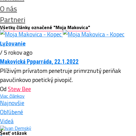
O nás
Partneri
Všetky články označené "Moja Makovica"
Lyžovanie
/ 5 rokov ago
Makovická Ppparráda, 22.1.2022
Plíživým prívratom penetruje primrznutý periňak
pavučinkovo poetický pivopič.
Od
Stew Bee
Viac článkov
Najnovšie
Obľúbené
Videá
Šesť otázok