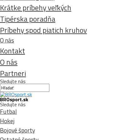
Krátke príbehy veľkých
Tipérska poradňa
Príbehy spod piatich kruhov
O nás
Kontakt
O nás
Partneri
Sledujte nás
BROsport.sk
Sledujte nás
Futbal
Hokej
Bojové športy
Ostatné športy