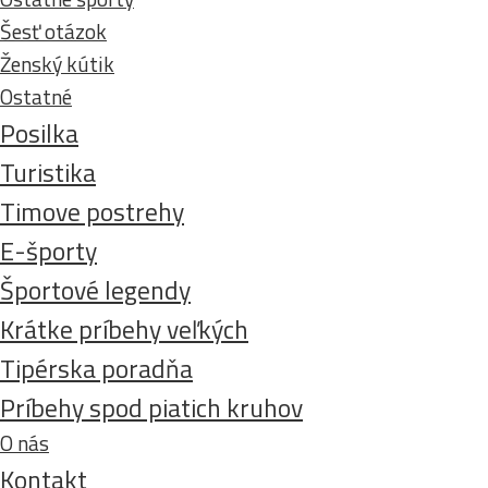
Šesť otázok
Ženský kútik
Ostatné
Posilka
Turistika
Timove postrehy
E-športy
Športové legendy
Krátke príbehy veľkých
Tipérska poradňa
Príbehy spod piatich kruhov
O nás
Kontakt