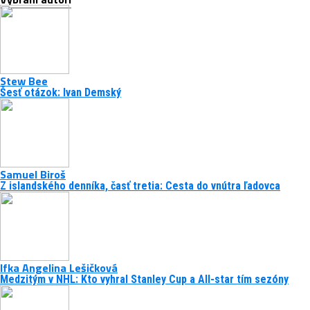
Stew Bee
Šesť otázok: Ivan Demský
Samuel Biroš
Z islandského denníka, časť tretia: Cesta do vnútra ľadovca
Ifka Angelina Lešičková
Medzitým v NHL: Kto vyhral Stanley Cup a All-star tím sezóny