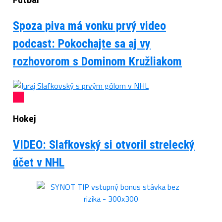
Spoza piva má vonku prvý video
podcast: Pokochajte sa aj vy
rozhovorom s Dominom Kružliakom
Hokej
VIDEO: Slafkovský si otvoril strelecký
účet v NHL