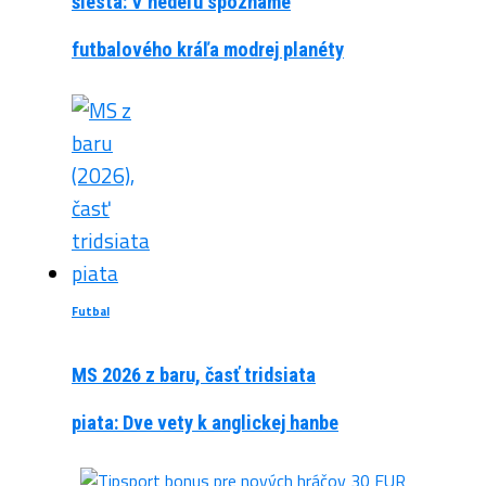
šiesta: V nedeľu spoznáme
futbalového kráľa modrej planéty
Futbal
MS 2026 z baru, časť tridsiata
piata: Dve vety k anglickej hanbe