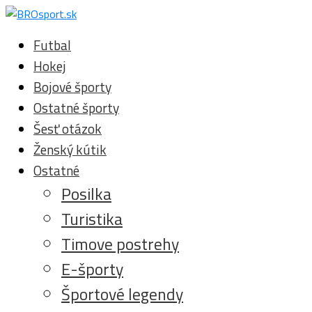
Futbal
Hokej
Bojové športy
Ostatné športy
Šesť otázok
Ženský kútik
Ostatné
Posilka
Turistika
Timove postrehy
E-športy
Športové legendy