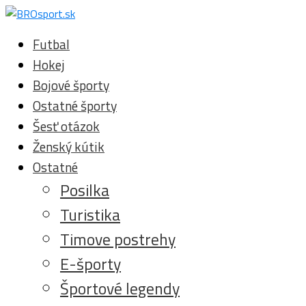
Futbal
Hokej
Bojové športy
Ostatné športy
Šesť otázok
Ženský kútik
Ostatné
Posilka
Turistika
Timove postrehy
E-športy
Športové legendy