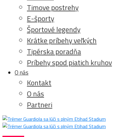
Timove postrehy
E-športy
Športové legendy
Krátke príbehy veľkých
Tipérska poradňa
Príbehy spod piatich kruhov
O nás
Kontakt
O nás
Partneri