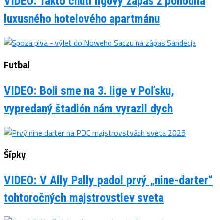
VIDEO: Takto chutí ligový zápas z pohodlia
luxusného hotelového apartmánu
Futbal
VIDEO: Boli sme na 3. lige v Poľsku,
vypredaný štadión nám vyrazil dych
Šípky
VIDEO: V Ally Pally padol prvý „nine-darter“
tohtoročných majstrovstiev sveta