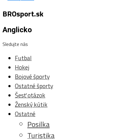
BROsport.sk
Anglicko
Sledujte nás
Futbal
Hokej
Bojové športy
Ostatné športy
Šesť otázok
Ženský kútik
Ostatné
Posilka
Turistika