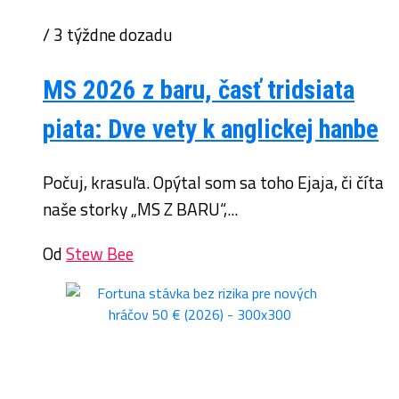
/ 3 týždne dozadu
MS 2026 z baru, časť tridsiata
piata: Dve vety k anglickej hanbe
Počuj, krasuľa. Opýtal som sa toho Ejaja, či číta
naše storky „MS Z BARU“,...
Od
Stew Bee