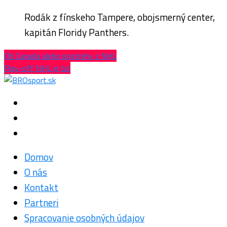
Rodák z fínskeho Tampere, obojsmerný center,
kapitán Floridy Panthers.
Oh Canada alebo postrehy z NHL
Play-off NHL je tu!
Domov
O nás
Kontakt
Partneri
Spracovanie osobných údajov