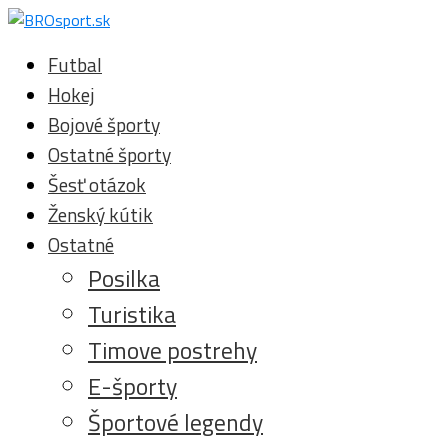
Futbal
Hokej
Bojové športy
Ostatné športy
Šesť otázok
Ženský kútik
Ostatné
Posilka
Turistika
Timove postrehy
E-športy
Športové legendy