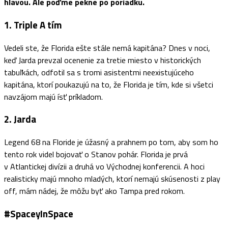
hlavou. Ale poďme pekne po poriadku.
1. Triple A tím
Vedeli ste, že Florida ešte stále nemá kapitána? Dnes v noci,
keď Jarda prevzal ocenenie za tretie miesto v historických
tabuľkách, odfotil sa s tromi asistentmi neexistujúceho
kapitána, ktorí poukazujú na to, že Florida je tím, kde si všetci
navzájom majú ísť príkladom.
2. Jarda
Legend 68 na Floride je úžasný a prahnem po tom, aby som ho
tento rok videl bojovať o Stanov pohár. Florida je prvá
v Atlantickej divízii a druhá vo Východnej konferencii. A hoci
realisticky majú mnoho mladých, ktorí nemajú skúsenosti z play
off, mám nádej, že môžu byť ako Tampa pred rokom.
#SpaceyInSpace