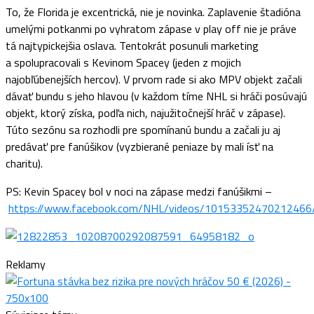
To, že Florida je excentrická, nie je novinka. Zaplavenie štadióna
umelými potkanmi po vyhratom zápase v play off nie je práve
tá najtypickejšia oslava. Tentokrát posunuli marketing
a spolupracovali s Kevinom Spacey (jeden z mojich
najobľúbenejších hercov). V prvom rade si ako MPV objekt začali
dávať bundu s jeho hlavou (v každom tíme NHL si hráči posúvajú
objekt, ktorý získa, podľa nich, najužitočnejší hráč v zápase).
Túto sezónu sa rozhodli pre spomínanú bundu a začali ju aj
predávať pre fanúšikov (vyzbierané peniaze by mali ísť na
charitu).
PS: Kevin Spacey bol v noci na zápase medzi fanúšikmi –
https://www.facebook.com/NHL/videos/10153352470212466
Reklamy