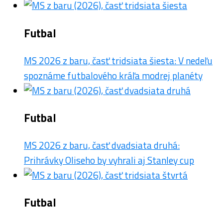
Futbal
MS 2026 z baru, časť tridsiata šiesta: V nedeľu
spoznáme futbalového kráľa modrej planéty
Futbal
MS 2026 z baru, časť dvadsiata druhá:
Prihrávky Oliseho by vyhrali aj Stanley cup
Futbal