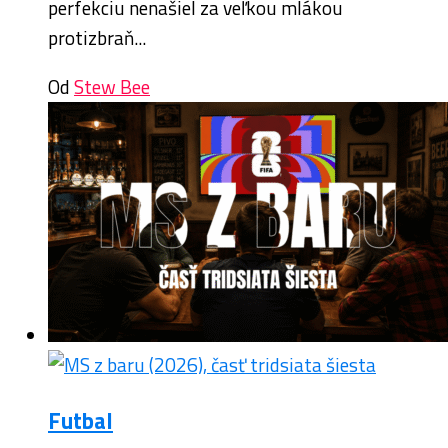
perfekciu nenašiel za veľkou mlákou
protizbraň...
Od
Stew Bee
Futbal