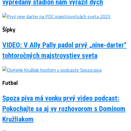
vypredaný štadión nám vyrazil dych
Šípky
VIDEO: V Ally Pally padol prvý „nine-darter“
tohtoročných majstrovstiev sveta
Futbal
Spoza piva má vonku prvý video podcast:
Pokochajte sa aj vy rozhovorom s Dominom
Kružliakom