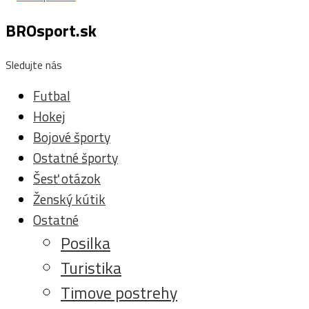
BROsport.sk
Sledujte nás
Futbal
Hokej
Bojové športy
Ostatné športy
Šesť otázok
Ženský kútik
Ostatné
Posilka
Turistika
Timove postrehy