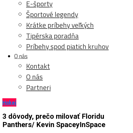
E-športy
Športové legendy
Krátke príbehy veľkých
Tipérska poradňa
Príbehy spod piatich kruhov
O nás
Kontakt
O nás
Partneri
Hokej
3 dôvody, prečo milovať Floridu
Panthers/ Kevin SpaceyInSpace