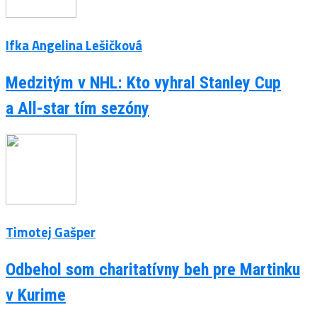
Ifka Angelina Lešičková
Medzitým v NHL: Kto vyhral Stanley Cup
a All-star tím sezóny
Timotej Gašper
Odbehol som charitatívny beh pre Martinku
v Kurime