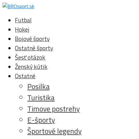
Futbal
Hokej
Bojové športy
Ostatné športy
Šesť otázok
Ženský kútik
Ostatné
Posilka
Turistika
Timove postrehy
E-športy
Športové legendy