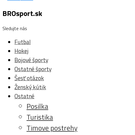
BROsport.sk
Sledujte nás
Futbal
Hokej
Bojové športy
Ostatné športy
Šesť otázok
Ženský kútik
Ostatné
Posilka
Turistika
Timove postrehy