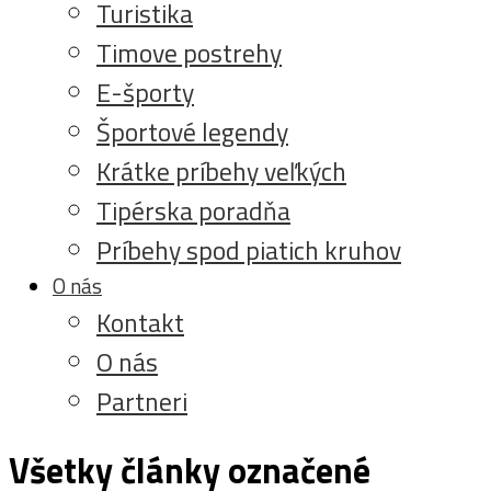
Turistika
Timove postrehy
E-športy
Športové legendy
Krátke príbehy veľkých
Tipérska poradňa
Príbehy spod piatich kruhov
O nás
Kontakt
O nás
Partneri
Všetky články označené