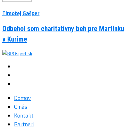
Timotej Gašper
Odbehol som charitatívny beh pre Martinku
v Kurime
Domov
O nás
Kontakt
Partneri