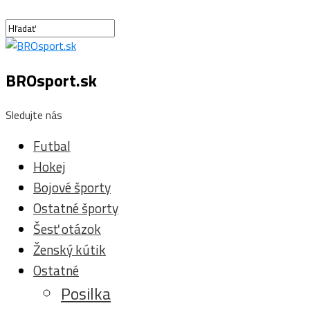
BROsport.sk
Sledujte nás
Futbal
Hokej
Bojové športy
Ostatné športy
Šesť otázok
Ženský kútik
Ostatné
Posilka