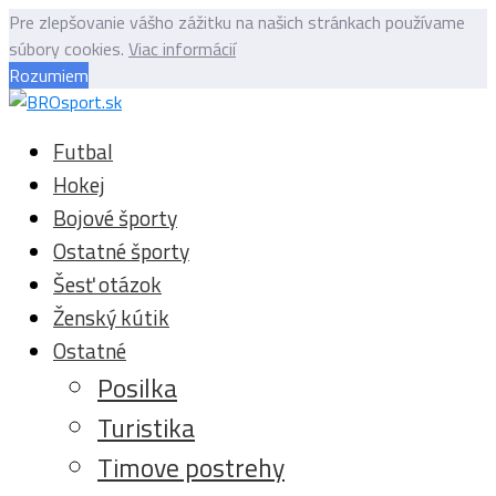
Pre zlepšovanie vášho zážitku na našich stránkach používame
súbory cookies.
Viac informácií
Rozumiem
Futbal
Hokej
Bojové športy
Ostatné športy
Šesť otázok
Ženský kútik
Ostatné
Posilka
Turistika
Timove postrehy