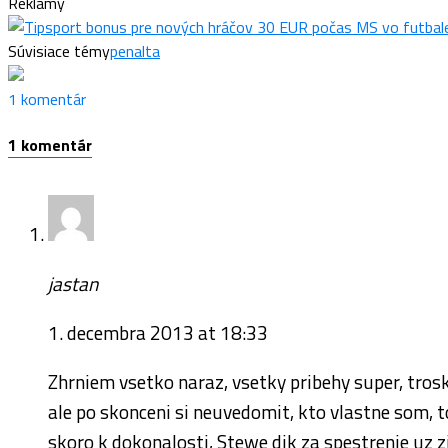
Reklamy
Súvisiace témy
penalta
1 komentár
1 komentár
jastan
1. decembra 2013 at 18:33
Zhrniem vsetko naraz, vsetky pribehy super, tros
ale po skonceni si neuvedomit, kto vlastne som, to
skoro k dokonalosti, Stewe dik za spestrenie uz 