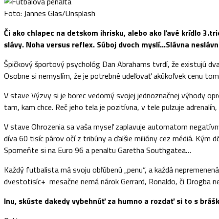
Foto: Jannes Glas/Unsplash
Či ako chlapec na detskom ihrisku, alebo ako ľavé krídlo 3.t
slávy. Noha versus reflex. Súboj dvoch myslí…Slávna nesláv
Špičkový športový psychológ Dan Abrahams tvrdí, že existujú dva 
Osobne si nemyslím, že je potrebné udeľovať akúkoľvek cenu tomu
V stave Výzvy si je borec vedomý svojej jednoznačnej výhody opr
tam, kam chce. Reč jeho tela je pozitívna, v tele pulzuje adrenalín,
V stave Ohrozenia sa vaša myseľ zaplavuje automatom negatívnych
díva 60 tisíc párov očí z tribúny a ďalšie milióny cez médiá. Ký
Spomeňte si na Euro 96 a penaltu Garetha Southgatea…
Každý futbalista má svoju obľúbenú „penu“, a každá nepremenená je
dvestotisíc+ mesačne nemá nárok Gerrard, Ronaldo, či Drogba neda
Inu, skúste dakedy vybehnúť za humno a rozdať si to s brášk