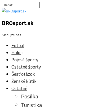
BROsport.sk
Sledujte nás
Futbal
Hokej
Bojové športy
Ostatné športy
Šesť otázok
Ženský kútik
Ostatné
Posilka
Turistika