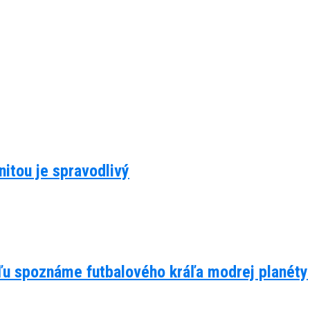
itou je spravodlivý
eľu spoznáme futbalového kráľa modrej planéty