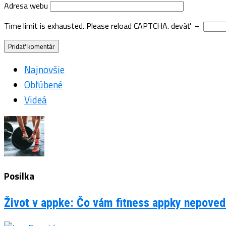
Adresa webu
Time limit is exhausted. Please reload CAPTCHA.
deväť
−
Najnovšie
Obľúbené
Videá
Posilka
Život v appke: Čo vám fitness appky nepovedi