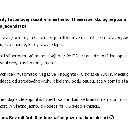
riedy futbalovej skvadry miestneho TJ Sveržov, kto by nepoznal
na jedenástka.
stavy, v ktorých sa strelec penalty môže ocitnúť. Je to stav Výzv
, kto uhádne, ktorý stav je lepší…
oti súperovmu gólmanovi, výhody, že ON je ten, kto ovládne loptu 
 vnútorný hlas hovorí „dáš to“.
 ideí/‘Automatic Negative Thoughts’/, v skratke ANTs. Plecia pada
m dôjdete od stredového kruhu k bielemu bodu osudu, ste v tomto st
 údajne zle kopnutá. Experti sa zhodujú, že brankár nemá pri rozme
ť. A všetko jedno, či kopete na MS alebo exhibíciu.
om. Bez miliárd. A jednoznačne pozor na kontakt očí 🙂