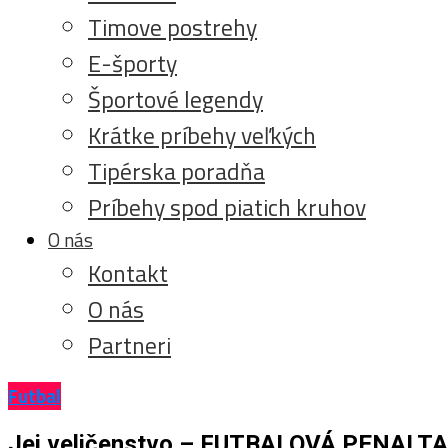
Timove postrehy
E-športy
Športové legendy
Krátke príbehy veľkých
Tipérska poradňa
Príbehy spod piatich kruhov
O nás
Kontakt
O nás
Partneri
Futbal
Jej veličenstvo – FUTBALOVÁ PENALTA