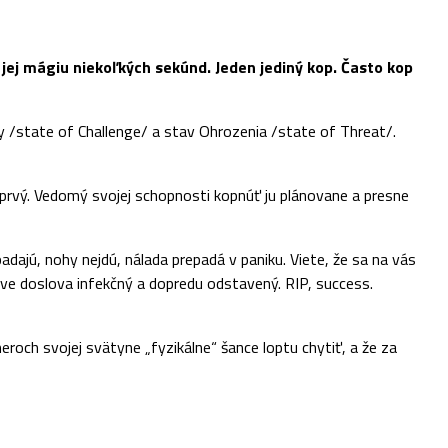
 jej mágiu niekoľkých sekúnd. Jeden jediný kop. Často kop
y /state of Challenge/ a stav Ohrozenia /state of Threat/.
prvý. Vedomý svojej schopnosti kopnúť ju plánovane a presne
jú, nohy nejdú, nálada prepadá v paniku. Viete, že sa na vás
ave doslova infekčný a dopredu odstavený. RIP, success.
roch svojej svätyne „fyzikálne“ šance loptu chytiť, a že za