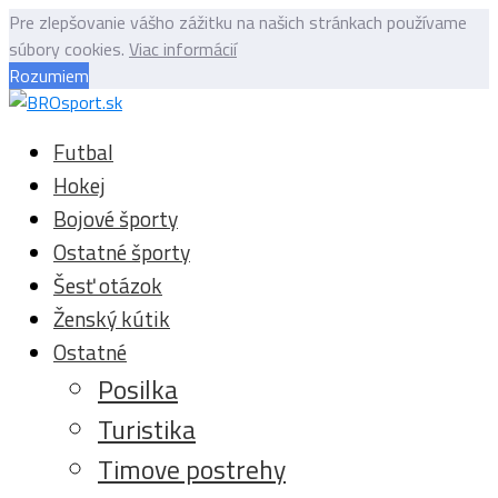
Pre zlepšovanie vášho zážitku na našich stránkach používame
súbory cookies.
Viac informácií
Rozumiem
Futbal
Hokej
Bojové športy
Ostatné športy
Šesť otázok
Ženský kútik
Ostatné
Posilka
Turistika
Timove postrehy