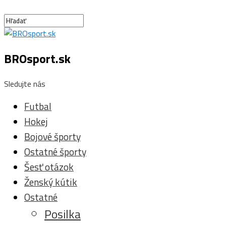
BROsport.sk
Sledujte nás
Futbal
Hokej
Bojové športy
Ostatné športy
Šesť otázok
Ženský kútik
Ostatné
Posilka