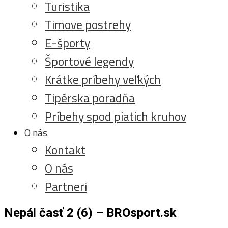
Turistika
Timove postrehy
E-športy
Športové legendy
Krátke príbehy veľkých
Tipérska poradňa
Príbehy spod piatich kruhov
O nás
Kontakt
O nás
Partneri
Nepál časť 2 (6) – BROsport.sk