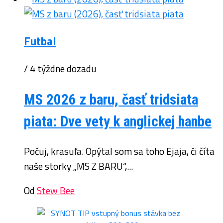
Futbal
/ 4 týždne dozadu
MS 2026 z baru, časť tridsiata
piata: Dve vety k anglickej hanbe
Počuj, krasuľa. Opýtal som sa toho Ejaja, či číta
naše storky „MS Z BARU“,...
Od
Stew Bee