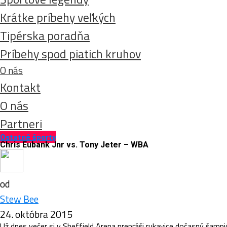
Krátke príbehy veľkých
Tipérska poradňa
Príbehy spod piatich kruhov
O nás
Kontakt
O nás
Partneri
Ostatné športy
Chris Eubank Jnr vs. Tony Jeter – WBA
od
Stew Bee
24. októbra 2015
Už dnes večer si v Sheffield Arena prepráši rukavice dočasný šampi