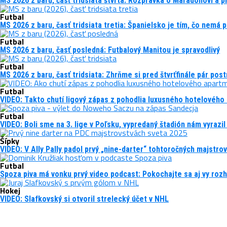
MS 2026 z baru, časť tridsiata štvrtá: Rozprávka o Maradonovi a 
Futbal
MS 2026 z baru, časť tridsiata tretia: Španielsko je tím, čo nemá p
Futbal
MS 2026 z baru, časť posledná: Futbalový Manitou je spravodlivý
Futbal
MS 2026 z baru, časť tridsiata: Zhrňme si pred štvrťfinále pár pos
Futbal
VIDEO: Takto chutí ligový zápas z pohodlia luxusného hotelového
Futbal
VIDEO: Boli sme na 3. lige v Poľsku, vypredaný štadión nám vyrazil
Šípky
VIDEO: V Ally Pally padol prvý „nine-darter“ tohtoročných majstro
Futbal
Spoza piva má vonku prvý video podcast: Pokochajte sa aj vy r
Hokej
VIDEO: Slafkovský si otvoril strelecký účet v NHL