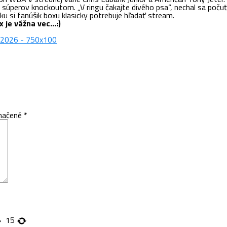
h súperov knockoutom. „V ringu čakajte divého psa“, nechal sa poču
u si fanúšik boxu klasicky potrebuje hľadať stream.
x je vážna vec…:)
značené
*
=
15