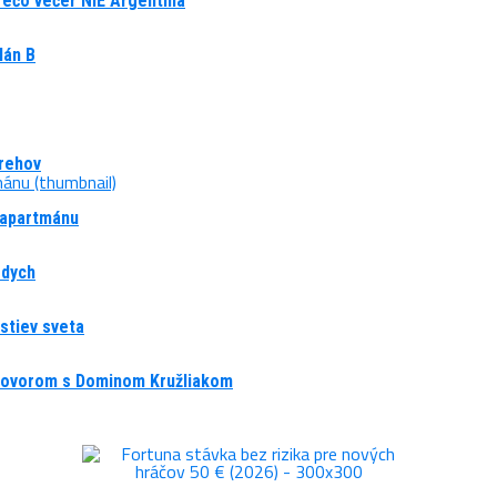
prečo večer NIE Argentína
lán B
trehov
 apartmánu
 dych
vstiev sveta
ozhovorom s Dominom Kružliakom