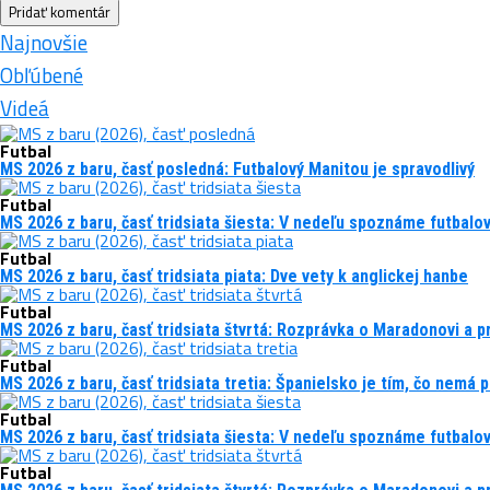
Najnovšie
Obľúbené
Videá
Futbal
MS 2026 z baru, časť posledná: Futbalový Manitou je spravodlivý
Futbal
MS 2026 z baru, časť tridsiata šiesta: V nedeľu spoznáme futbalo
Futbal
MS 2026 z baru, časť tridsiata piata: Dve vety k anglickej hanbe
Futbal
MS 2026 z baru, časť tridsiata štvrtá: Rozprávka o Maradonovi a 
Futbal
MS 2026 z baru, časť tridsiata tretia: Španielsko je tím, čo nemá p
Futbal
MS 2026 z baru, časť tridsiata šiesta: V nedeľu spoznáme futbalo
Futbal