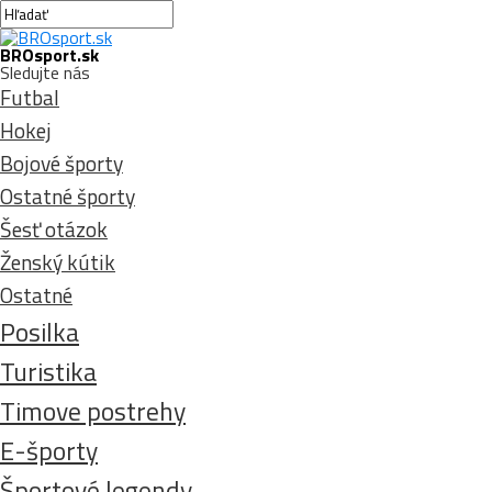
BROsport.sk
Sledujte nás
Futbal
Hokej
Bojové športy
Ostatné športy
Šesť otázok
Ženský kútik
Ostatné
Posilka
Turistika
Timove postrehy
E-športy
Športové legendy