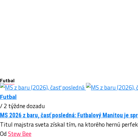
Futbal
Futbal
/ 2 týždne dozadu
MS 2026 z baru, časť posledná: Futbalový Manitou je sp
Titul majstra sveta získal tím, na ktorého hernú perfek
Od
Stew Bee