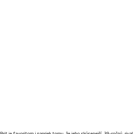
rit je favoritom i napriek tomu, že jeho skúsenejší, 39-ročný rival