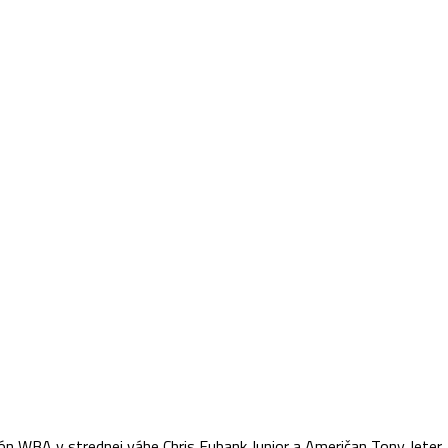
ón WBA v strednej váhe Chris Eubank Junior a Američan Tony Jeter. B