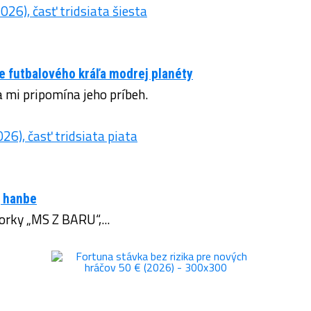
me futbalového kráľa modrej planéty
a mi pripomína jeho príbeh.
j hanbe
torky „MS Z BARU“,...