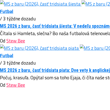
Futbal
/ 3 týždne dozadu
MS 2026 z baru, časť tridsiata šiesta: V nedeľu spozná
Čítala si Hamleta, slečna? Bo naša futbalová telenovel
Od
Stew Bee
Futbal
/ 3 týždne dozadu
MS 2026 z baru, časť tridsiata piata: Dve vety k anglicke
Počuj, krasuľa. Opýtal som sa toho Ejaja, či číta naše s
Od
Stew Bee