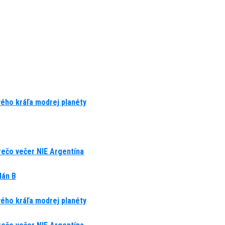
vého kráľa modrej planéty
prečo večer NIE Argentína
lán B
vého kráľa modrej planéty