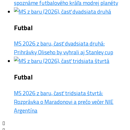
spoznáme futbalového kráľa modrej planéty
Futbal
MS 2026 z baru, časť dvadsiata druhá:
Prihrávky Oliseho by vyhrali aj Stanley cup
Futbal
MS 2026 z baru, časť tridsiata štvrtá:
Rozprávka o Maradonovi a prečo večer NIE
Argentína