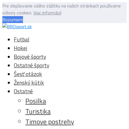
Pre zlepšovanie vášho zážitku na našich stránkach používame
súbory cookies.
Viac informácií
Rozumiem
Futbal
Hokej
Bojové športy
Ostatné športy
Šesť otázok
Ženský kútik
Ostatné
Posilka
Turistika
Timove postrehy