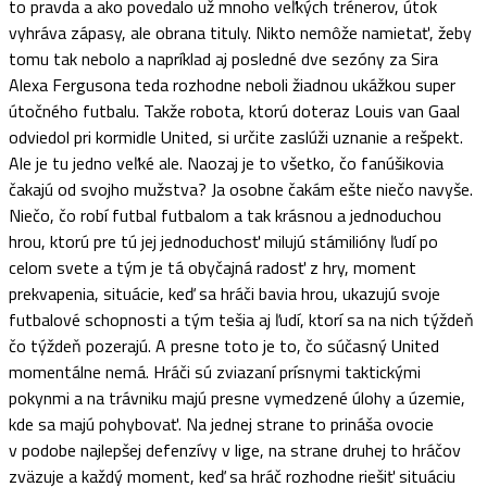
to pravda a ako povedalo už mnoho veľkých trénerov, útok
vyhráva zápasy, ale obrana tituly. Nikto nemôže namietať, žeby
tomu tak nebolo a napríklad aj posledné dve sezóny za Sira
Alexa Fergusona teda rozhodne neboli žiadnou ukážkou super
útočného futbalu. Takže robota, ktorú doteraz Louis van Gaal
odviedol pri kormidle United, si určite zaslúži uznanie a rešpekt.
Ale je tu jedno veľké ale. Naozaj je to všetko, čo fanúšikovia
čakajú od svojho mužstva? Ja osobne čakám ešte niečo navyše.
Niečo, čo robí futbal futbalom a tak krásnou a jednoduchou
hrou, ktorú pre tú jej jednoduchosť milujú stámilióny ľudí po
celom svete a tým je tá obyčajná radosť z hry, moment
prekvapenia, situácie, keď sa hráči bavia hrou, ukazujú svoje
futbalové schopnosti a tým tešia aj ľudí, ktorí sa na nich týždeň
čo týždeň pozerajú. A presne toto je to, čo súčasný United
momentálne nemá. Hráči sú zviazaní prísnymi taktickými
pokynmi a na trávniku majú presne vymedzené úlohy a územie,
kde sa majú pohybovať. Na jednej strane to prináša ovocie
v podobe najlepšej defenzívy v lige, na strane druhej to hráčov
zväzuje a každý moment, keď sa hráč rozhodne riešiť situáciu