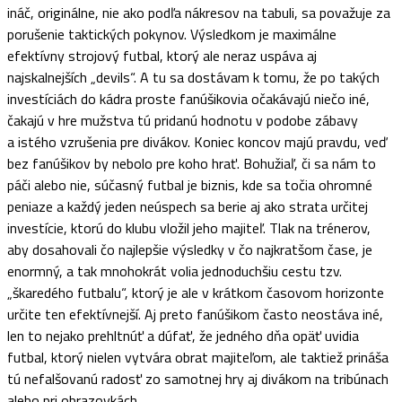
ináč, originálne, nie ako podľa nákresov na tabuli, sa považuje za
porušenie taktických pokynov. Výsledkom je maximálne
efektívny strojový futbal, ktorý ale neraz uspáva aj
najskalnejších „devils“. A tu sa dostávam k tomu, že po takých
investíciách do kádra proste fanúšikovia očakávajú niečo iné,
čakajú v hre mužstva tú pridanú hodnotu v podobe zábavy
a istého vzrušenia pre divákov. Koniec koncov majú pravdu, veď
bez fanúšikov by nebolo pre koho hrať. Bohužiaľ, či sa nám to
páči alebo nie, súčasný futbal je biznis, kde sa točia ohromné
peniaze a každý jeden neúspech sa berie aj ako strata určitej
investície, ktorú do klubu vložil jeho majiteľ. Tlak na trénerov,
aby dosahovali čo najlepšie výsledky v čo najkratšom čase, je
enormný, a tak mnohokrát volia jednoduchšiu cestu tzv.
„škaredého futbalu“, ktorý je ale v krátkom časovom horizonte
určite ten efektívnejší. Aj preto fanúšikom často neostáva iné,
len to nejako prehltnúť a dúfať, že jedného dňa opäť uvidia
futbal, ktorý nielen vytvára obrat majiteľom, ale taktiež prináša
tú nefalšovanú radosť zo samotnej hry aj divákom na tribúnach
alebo pri obrazovkách.