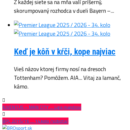
Z každej siete sa na mňa valí príšerný,
skorumpovaný rozhodca v dueli Bayern –...
Keď je kôň v kŕči, kope najviac
Vieš názov ktorej firmy nosí na dresoch
Tottenham? Pomôžem. AIA... Vitaj za lamanč,
kámo.
JUVENTUS – MAN CITY … Liga majstrov
BPL 2015/16 … 14.kolo /sobota/