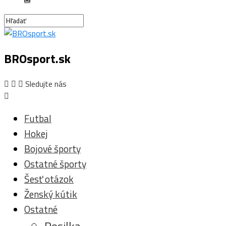
BROsport.sk
Sledujte nás
Futbal
Hokej
Bojové športy
Ostatné športy
Šesť otázok
Ženský kútik
Ostatné
Posilka