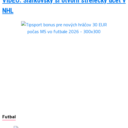
VIDEO: Slafkovský si otvoril strelecký účet v
NHL
Futbal