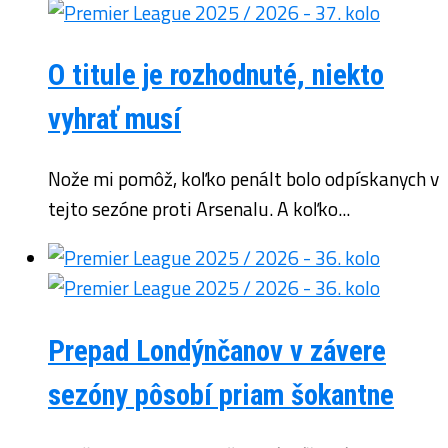
O titule je rozhodnuté, niekto
vyhrať musí
Nože mi pomôž, koľko penált bolo odpískanych v
tejto sezóne proti Arsenalu. A koľko...
Prepad Londýnčanov v závere
sezóny pôsobí priam šokantne