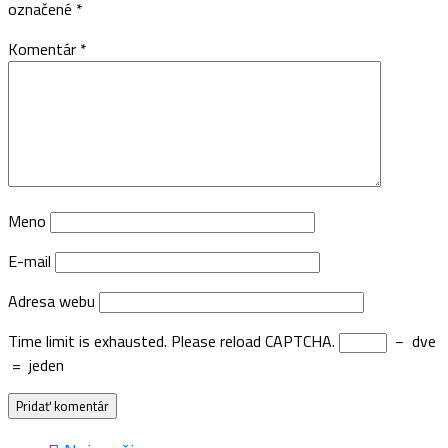
označené
*
Komentár
*
Meno
E-mail
Adresa webu
Time limit is exhausted. Please reload CAPTCHA.
−
dve
=
jeden