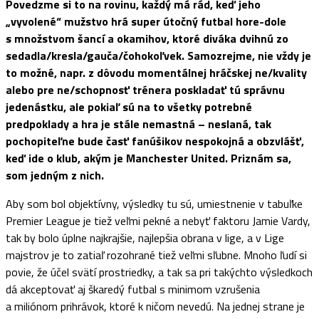
Povedzme si to na rovinu, každý má rád, keď jeho
„vyvolené“ mužstvo hrá super útočný futbal hore-dole
s množstvom šancí a okamihov, ktoré diváka dvihnú zo
sedadla/kresla/gauča/čohokoľvek. Samozrejme, nie vždy je
to možné, napr. z dôvodu momentálnej hráčskej ne/kvality
alebo pre ne/schopnosť trénera poskladať tú správnu
jedenástku, ale pokiaľ sú na to všetky potrebné
predpoklady a hra je stále nemastná – neslaná, tak
pochopiteľne bude časť fanúšikov nespokojná a obzvlášť,
keď ide o klub, akým je Manchester United. Priznám sa,
som jedným z nich.
Aby som bol objektívny, výsledky tu sú, umiestnenie v tabuľke
Premier League je tiež veľmi pekné a nebyť faktoru Jamie Vardy,
tak by bolo úplne najkrajšie, najlepšia obrana v lige, a v Lige
majstrov je to zatiaľ rozohrané tiež veľmi sľubne. Mnoho ľudí si
povie, že účel svätí prostriedky, a tak sa pri takýchto výsledkoch
dá akceptovať aj škaredý futbal s minimom vzrušenia
a miliónom prihrávok, ktoré k ničom nevedú. Na jednej strane je