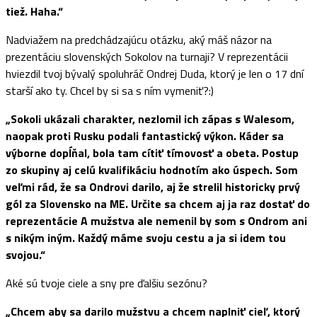
tiež. Haha.“
Nadviažem na predchádzajúcu otázku, aký máš názor na
prezentáciu slovenských Sokolov na turnaji? V reprezentácii
hviezdil tvoj bývalý spoluhráč Ondrej Duda, ktorý je len o 17 dní
starší ako ty. Chcel by si sa s ním vymeniť?:)
„Sokoli ukázali charakter, nezlomil ich zápas s Walesom,
naopak proti Rusku podali fantastický výkon. Káder sa
výborne dopĺňal, bola tam cítiť tímovosť a obeta. Postup
zo skupiny aj celú kvalifikáciu hodnotím ako úspech. Som
veľmi rád, že sa Ondrovi darilo, aj že strelil historicky prvý
gól za Slovensko na ME. Určite sa chcem aj ja raz dostať do
reprezentácie A mužstva ale nemenil by som s Ondrom ani
s nikým iným. Každý máme svoju cestu a ja si idem tou
svojou.“
Aké sú tvoje ciele a sny pre ďalšiu sezónu?
„Chcem aby sa darilo mužstvu a chcem naplniť cieľ, ktorý