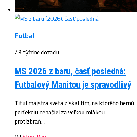
Futbal
/ 3 týždne dozadu
MS 2026 z baru, časť posledná:
Futbalový Manitou je spravodlivý
Titul majstra sveta získal tím, na ktorého hernú
perfekciu nenašiel za veľkou mlákou
protizbraň...
Od
Stew Bee