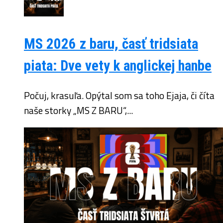
MS 2026 z baru, časť tridsiata
piata: Dve vety k anglickej hanbe
Počuj, krasuľa. Opýtal som sa toho Ejaja, či číta
naše storky „MS Z BARU“,...