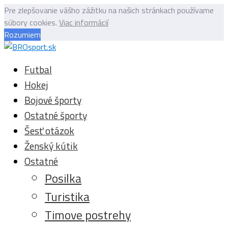
Pre zlepšovanie vášho zážitku na našich stránkach používame
súbory cookies.
Viac informácií
Rozumiem
Futbal
Hokej
Bojové športy
Ostatné športy
Šesť otázok
Ženský kútik
Ostatné
Posilka
Turistika
Timove postrehy