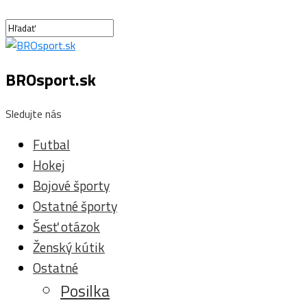
BROsport.sk
Sledujte nás
Futbal
Hokej
Bojové športy
Ostatné športy
Šesť otázok
Ženský kútik
Ostatné
Posilka