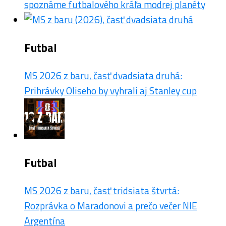
spoznáme futbalového kráľa modrej planéty
Futbal
MS 2026 z baru, časť dvadsiata druhá:
Prihrávky Oliseho by vyhrali aj Stanley cup
Futbal
MS 2026 z baru, časť tridsiata štvrtá:
Rozprávka o Maradonovi a prečo večer NIE
Argentína