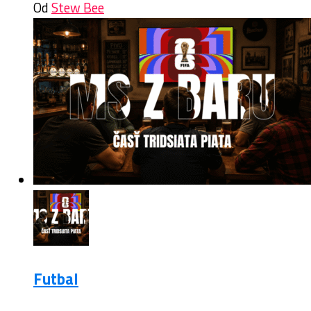
Od
Stew Bee
Futbal