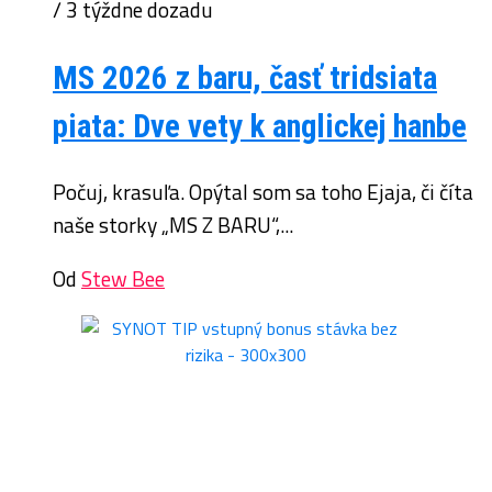
/ 3 týždne dozadu
MS 2026 z baru, časť tridsiata
piata: Dve vety k anglickej hanbe
Počuj, krasuľa. Opýtal som sa toho Ejaja, či číta
naše storky „MS Z BARU“,...
Od
Stew Bee