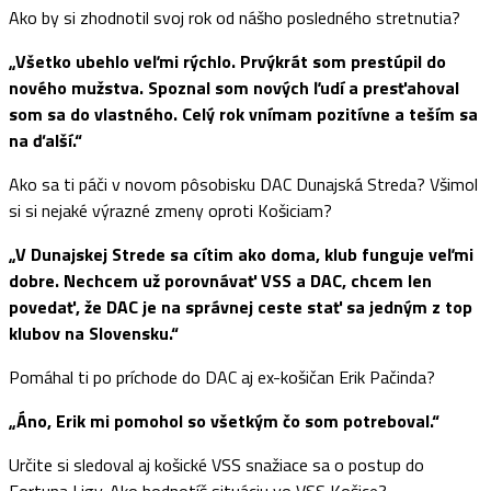
Ako by si zhodnotil svoj rok od nášho posledného stretnutia?
„Všetko ubehlo veľmi rýchlo. Prvýkrát som prestúpil do
nového mužstva. Spoznal som nových ľudí a presťahoval
som sa do vlastného. Celý rok vnímam pozitívne a teším sa
na ďalší.“
Ako sa ti páči v novom pôsobisku DAC Dunajská Streda? Všimol
si si nejaké výrazné zmeny oproti Košiciam?
„V Dunajskej Strede sa cítim ako doma, klub funguje veľmi
dobre. Nechcem už porovnávať VSS a DAC, chcem len
povedať, že DAC je na správnej ceste stať sa jedným z top
klubov na Slovensku.“
Pomáhal ti po príchode do DAC aj ex-košičan Erik Pačinda?
„Áno, Erik mi pomohol so všetkým čo som potreboval.“
Určite si sledoval aj košické VSS snažiace sa o postup do