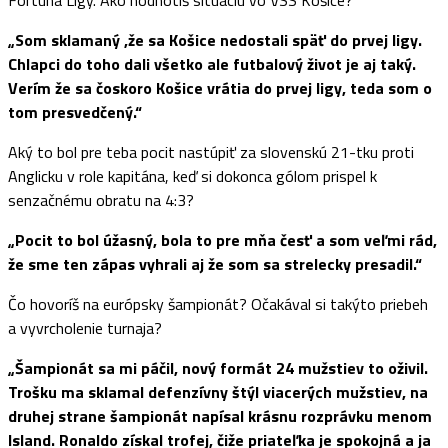
Fortuna Ligy. Ako hodnotíš situáciu vo VSS Košice?
„Som sklamaný ,že sa Košice nedostali späť do prvej ligy.
Chlapci do toho dali všetko ale futbalový život je aj taký.
Verím že sa čoskoro Košice vrátia do prvej ligy, teda som o
tom presvedčený.“
Aký to bol pre teba pocit nastúpiť za slovenskú 21-tku proti
Anglicku v role kapitána, keď si dokonca gólom prispel k
senzačnému obratu na 4:3?
„Pocit to bol úžasný, bola to pre mňa česť a som veľmi rád,
že sme ten zápas vyhrali aj že som sa strelecky presadil.“
Čo hovoríš na európsky šampionát? Očakával si takýto priebeh
a vyvrcholenie turnaja?
„Šampionát sa mi páčil, nový formát 24 mužstiev to oživil.
Trošku ma sklamal defenzívny štýl viacerých mužstiev, na
druhej strane šampionát napísal krásnu rozprávku menom
Island. Ronaldo získal trofej, čiže priateľka je spokojná a ja