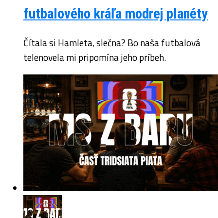
futbalového kráľa modrej planéty
Čítala si Hamleta, slečna? Bo naša futbalová
telenovela mi pripomína jeho príbeh.