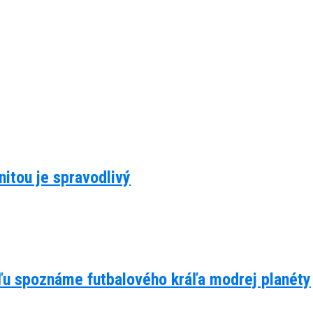
itou je spravodlivý
eľu spoznáme futbalového kráľa modrej planéty