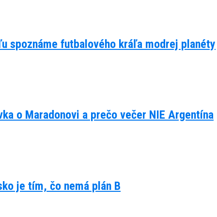
eľu spoznáme futbalového kráľa modrej planéty
ávka o Maradonovi a prečo večer NIE Argentína
lsko je tím, čo nemá plán B