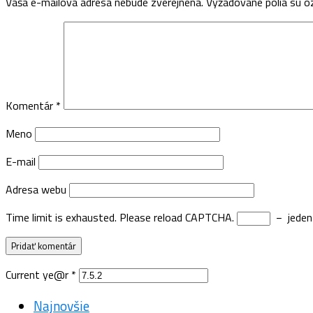
Vaša e-mailová adresa nebude zverejnená.
Vyžadované polia sú 
Komentár
*
Meno
E-mail
Adresa webu
Time limit is exhausted. Please reload CAPTCHA.
−
jeden
Current ye@r
*
Najnovšie