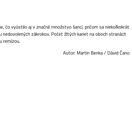
e, čo vyústilo aj v značné množstvo šancí, pričom sa niekoľkokrát
stvu nedovolených zákrokov. Počet žltých kariet na oboch stranách
u remízou.
Autor: Martin Benka / Dávid Čano