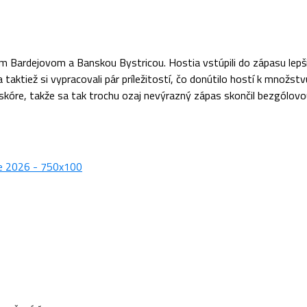
m Bardejovom a Banskou Bystricou. Hostia vstúpili do zápasu lepši
a taktiež si vypracovali pár príležitostí, čo donútilo hostí k množ
kóre, takže sa tak trochu ozaj nevýrazný zápas skončil bezgólovo