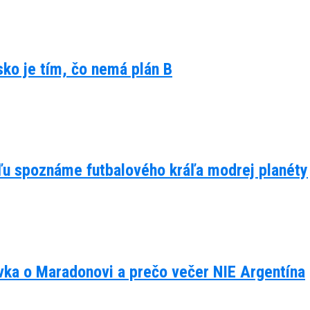
lsko je tím, čo nemá plán B
eľu spoznáme futbalového kráľa modrej planéty
ávka o Maradonovi a prečo večer NIE Argentína