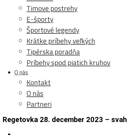
Timove postrehy
E-športy
Športové legendy
Krátke príbehy veľkých
Tipérska poradňa
Príbehy spod piatich kruhov
O nás
Kontakt
O nás
Partneri
Regetovka 28. december 2023 – svah