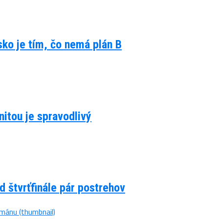
lsko je tím, čo nemá plán B
itou je spravodlivý
d štvrťfinále pár postrehov