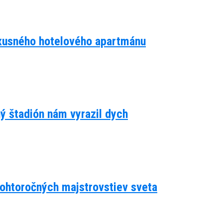
luxusného hotelového apartmánu
ný štadión nám vyrazil dych
 tohtoročných majstrovstiev sveta