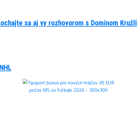
kochajte sa aj vy rozhovorom s Dominom Kruž
 NHL