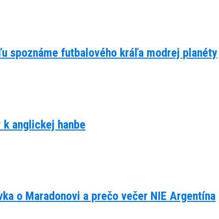
eľu spoznáme futbalového kráľa modrej planéty
y k anglickej hanbe
ávka o Maradonovi a prečo večer NIE Argentína