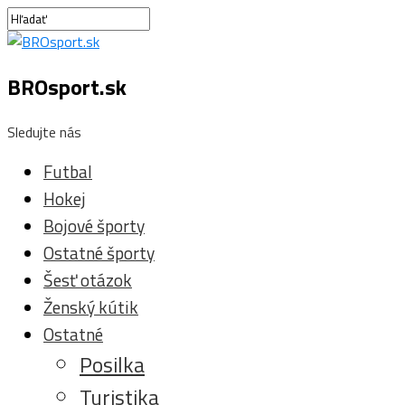
BROsport.sk
Sledujte nás
Futbal
Hokej
Bojové športy
Ostatné športy
Šesť otázok
Ženský kútik
Ostatné
Posilka
Turistika