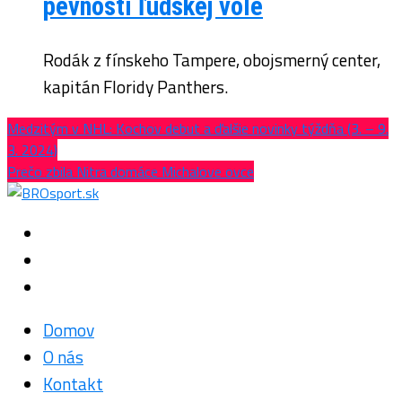
pevnosti ľudskej vôle
Rodák z fínskeho Tampere, obojsmerný center,
kapitán Floridy Panthers.
Medzitým v NHL: Kochov debut a ďalšie novinky týždňa (3. – 9.
3. 2024)
Prečo zbila Nitra domáce Michalove ovce
Domov
O nás
Kontakt