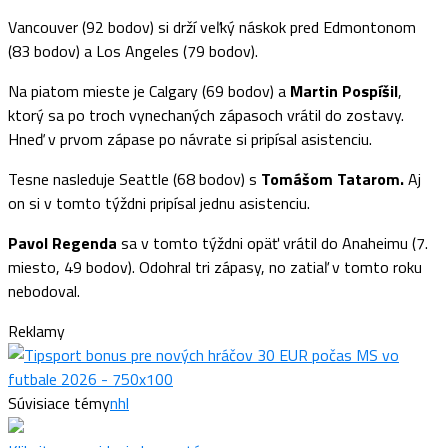
Vancouver (92 bodov) si drží veľký náskok pred Edmontonom
(83 bodov) a Los Angeles (79 bodov).
Na piatom mieste je Calgary (69 bodov) a
Martin Pospíšil
,
ktorý sa po troch vynechaných zápasoch vrátil do zostavy.
Hneď v prvom zápase po návrate si pripísal asistenciu.
Tesne nasleduje Seattle (68 bodov) s
Tomášom Tatarom.
Aj
on si v tomto týždni pripísal jednu asistenciu.
Pavol Regenda
sa v tomto týždni opäť vrátil do Anaheimu (7.
miesto, 49 bodov). Odohral tri zápasy, no zatiaľ v tomto roku
nebodoval.
Reklamy
Súvisiace témy
nhl