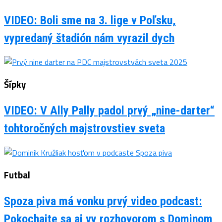
VIDEO: Boli sme na 3. lige v Poľsku,
vypredaný štadión nám vyrazil dych
Šípky
VIDEO: V Ally Pally padol prvý „nine-darter“
tohtoročných majstrovstiev sveta
Futbal
Spoza piva má vonku prvý video podcast:
Pokochajte sa aj vy rozhovorom s Dominom