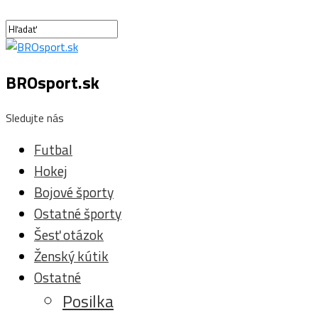
BROsport.sk
Sledujte nás
Futbal
Hokej
Bojové športy
Ostatné športy
Šesť otázok
Ženský kútik
Ostatné
Posilka