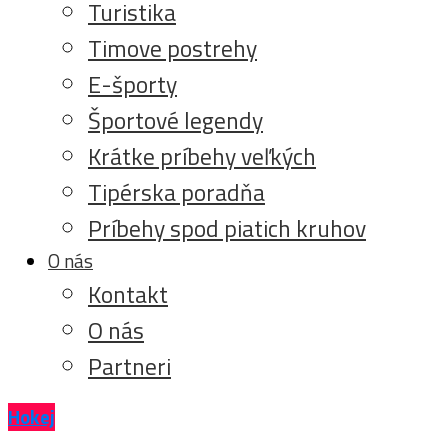
Turistika
Timove postrehy
E-športy
Športové legendy
Krátke príbehy veľkých
Tipérska poradňa
Príbehy spod piatich kruhov
O nás
Kontakt
O nás
Partneri
Hokej