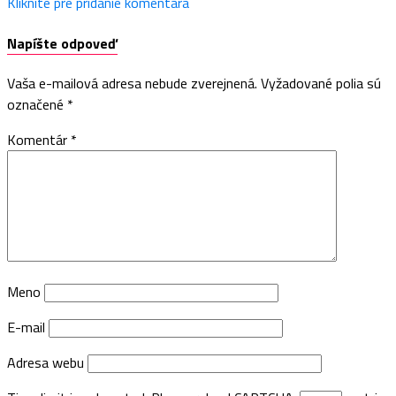
Kliknite pre pridanie komentára
Napíšte odpoveď
Vaša e-mailová adresa nebude zverejnená.
Vyžadované polia sú
označené
*
Komentár
*
Meno
E-mail
Adresa webu