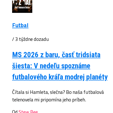
Futbal
/ 3 týždne dozadu
MS 2026 z baru, časť tridsiata
šiesta: V nedeľu spoznáme
futbalového kráľa modrej planéty
Čítala si Hamleta, slečna? Bo naša futbalová
telenovela mi pripomína jeho príbeh.
Od
Stew Bee