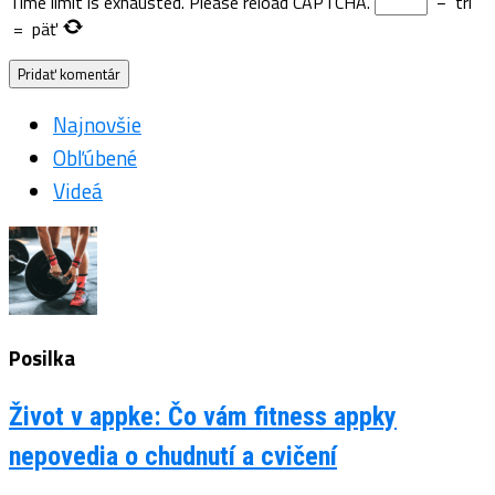
Time limit is exhausted. Please reload CAPTCHA.
−
tri
=
päť
Najnovšie
Obľúbené
Videá
Posilka
Život v appke: Čo vám fitness appky
nepovedia o chudnutí a cvičení