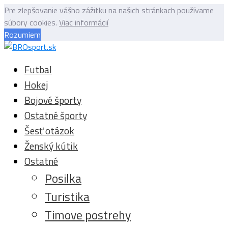
Pre zlepšovanie vášho zážitku na našich stránkach používame
súbory cookies.
Viac informácií
Rozumiem
Futbal
Hokej
Bojové športy
Ostatné športy
Šesť otázok
Ženský kútik
Ostatné
Posilka
Turistika
Timove postrehy