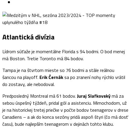
Atlantická divízia
Lídrom súťaže je momentálne Florida s 94 bodmi. O bod menej
má Boston. Tretie Toronto má 84 bodov.
Tampa je na štvrtom mieste so 76 bodmi a stále reálnou
šancou na playoff.
Erik Černák
sa po zranení nohy rýchlo vrátil
do zostavy, ale nebodoval.
Predposledný Montreal má 61 bodov.
Juraj Slafkovský
má za
sebou úspešný týždeň, pridal gól a asistenciu. Mimochodom, už
je na historickej tretej priečke v počte bodov teenagerov v drese
Canadiens – a ak do konca sezóny pridá aspoň štyri (čo má dosť
času), bude najlepším teenagerom v dejinách tohto klubu.