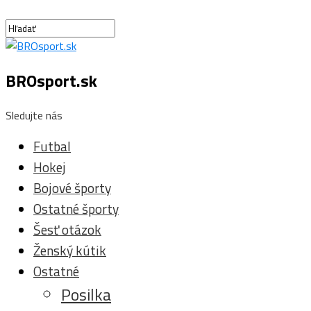
BROsport.sk
Sledujte nás
Futbal
Hokej
Bojové športy
Ostatné športy
Šesť otázok
Ženský kútik
Ostatné
Posilka