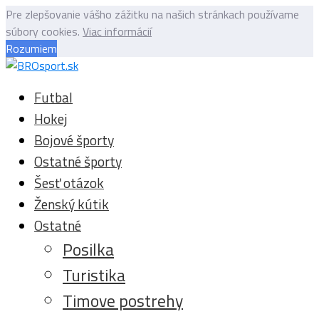
Pre zlepšovanie vášho zážitku na našich stránkach používame
súbory cookies.
Viac informácií
Rozumiem
Futbal
Hokej
Bojové športy
Ostatné športy
Šesť otázok
Ženský kútik
Ostatné
Posilka
Turistika
Timove postrehy