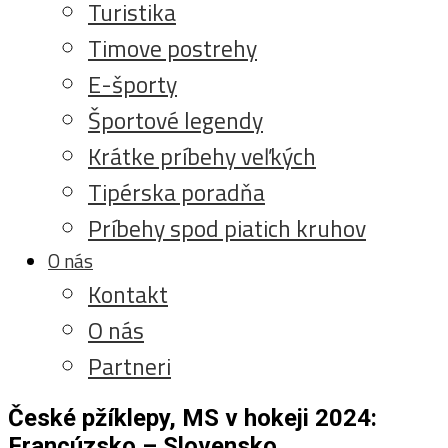
Turistika
Timove postrehy
E-športy
Športové legendy
Krátke príbehy veľkých
Tipérska poradňa
Príbehy spod piatich kruhov
O nás
Kontakt
O nás
Partneri
České pžíklepy, MS v hokeji 2024:
Francúzsko – Slovensko