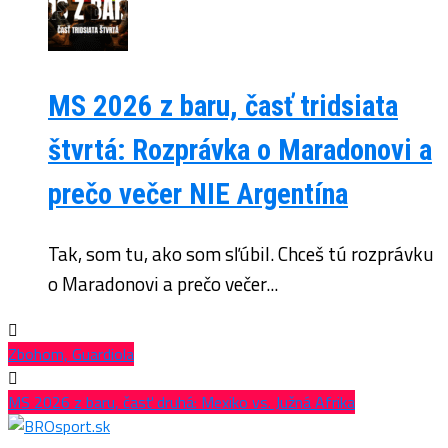
MS 2026 z baru, časť tridsiata
štvrtá: Rozprávka o Maradonovi a
prečo večer NIE Argentína
Tak, som tu, ako som sľúbil. Chceš tú rozprávku
o Maradonovi a prečo večer...
Zbohom, Guardiola
MS 2026 z baru, časť druhá: Mexiko vs. Južná Afrika