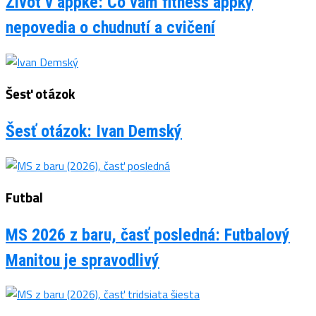
Život v appke: Čo vám fitness appky
nepovedia o chudnutí a cvičení
Šesť otázok
Šesť otázok: Ivan Demský
Futbal
MS 2026 z baru, časť posledná: Futbalový
Manitou je spravodlivý