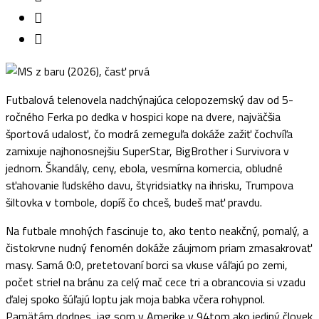
Futbalová telenovela nadchýnajúca celopozemský dav od 5-
ročného Ferka po dedka v hospici kope na dvere, najväčšia
športová udalosť, čo modrá zemeguľa dokáže zažiť čochvíľa
zamixuje najhonosnejšiu SuperStar, BigBrother i Survivora v
jednom. Škandály, ceny, ebola, vesmírna komercia, obludné
sťahovanie ľudského davu, štyridsiatky na ihrisku, Trumpova
šiltovka v tombole, dopíš čo chceš, budeš mať pravdu.
Na futbale mnohých fascinuje to, ako tento neakčný, pomalý, a
čistokrvne nudný fenomén dokáže záujmom priam zmasakrovať
masy. Samá 0:0, pretetovaní borci sa vkuse váľajú po zemi,
počet striel na bránu za celý mač cece tri a obrancovia si vzadu
ďalej spoko šúľajú loptu jak moja babka včera rohypnol.
Pamätám dodnes, jag som v Amerike v 94tom ako jediný človek