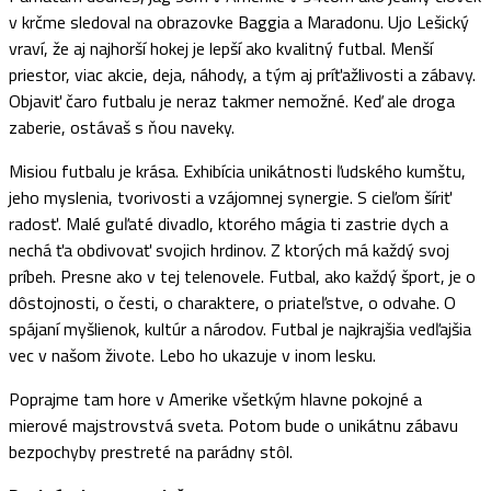
v krčme sledoval na obrazovke Baggia a Maradonu. Ujo Lešický
vraví, že aj najhorší hokej je lepší ako kvalitný futbal. Menší
priestor, viac akcie, deja, náhody, a tým aj príťažlivosti a zábavy.
Objaviť čaro futbalu je neraz takmer nemožné. Keď ale droga
zaberie, ostávaš s ňou naveky.
Misiou futbalu je krása. Exhibícia unikátnosti ľudského kumštu,
jeho myslenia, tvorivosti a vzájomnej synergie. S cieľom šíriť
radosť. Malé guľaté divadlo, ktorého mágia ti zastrie dych a
nechá ťa obdivovať svojich hrdinov. Z ktorých má každý svoj
príbeh. Presne ako v tej telenovele. Futbal, ako každý šport, je o
dôstojnosti, o česti, o charaktere, o priateľstve, o odvahe. O
spájaní myšlienok, kultúr a národov. Futbal je najkrajšia vedľajšia
vec v našom živote. Lebo ho ukazuje v inom lesku.
Poprajme tam hore v Amerike všetkým hlavne pokojné a
mierové majstrovstvá sveta. Potom bude o unikátnu zábavu
bezpochyby prestreté na parádny stôl.