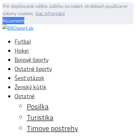
Pre zlepšovanie vášho zážitku na našich stránkach používame
súbory cookies.
Viac informácií
Rozumiem
Futbal
Hokej
Bojové športy
Ostatné športy
Šesť otázok
Ženský kútik
Ostatné
Posilka
Turistika
Timove postrehy