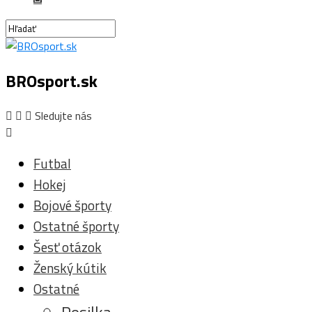
BROsport.sk
Sledujte nás
Futbal
Hokej
Bojové športy
Ostatné športy
Šesť otázok
Ženský kútik
Ostatné
Posilka