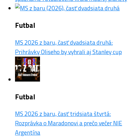
Futbal
MS 2026 z baru, časť dvadsiata druhá:
Prihrávky Oliseho by vyhrali aj Stanley cup
Futbal
MS 2026 z baru, časť tridsiata štvrtá:
Rozprávka o Maradonovi a prečo večer NIE
Argentína