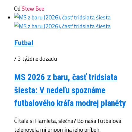
Od
Stew Bee
Futbal
/ 3 týždne dozadu
MS 2026 z baru, časť tridsiata
šiesta: V nedeľu spoznáme
futbalového kráľa modrej planéty
Čítala si Hamleta, slečna? Bo naša futbalová
telenovela mi pripomína jeho príbeh.