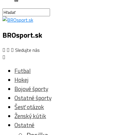
BROsport.sk
Sledujte nás
Futbal
Hokej
Bojové športy
Ostatné športy
Šesť otázok
Ženský kútik
Ostatné
Posilka