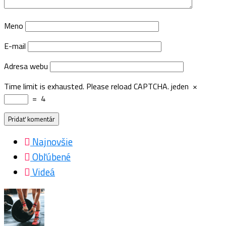
Meno
E-mail
Adresa webu
Time limit is exhausted. Please reload CAPTCHA.
jeden
×
=
4
Najnovšie
Obľúbené
Videá