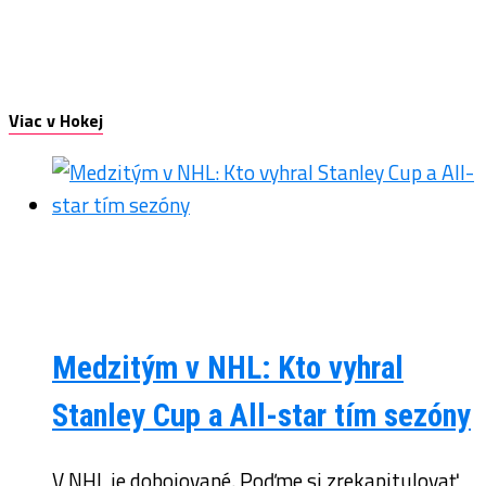
Viac v Hokej
Medzitým v NHL: Kto vyhral
Stanley Cup a All-star tím sezóny
V NHL je dobojované. Poďme si zrekapitulovať