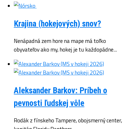
Krajina (hokejových) snov?
Nenápadná zem hore na mape má toľko
obyvateľov ako my, hokej je tu každopádne...
Aleksander Barkov: Príbeh o
pevnosti ľudskej vôle
Rodák z fínskeho Tampere, obojsmerný center,
kapitán Floridy Panthers.