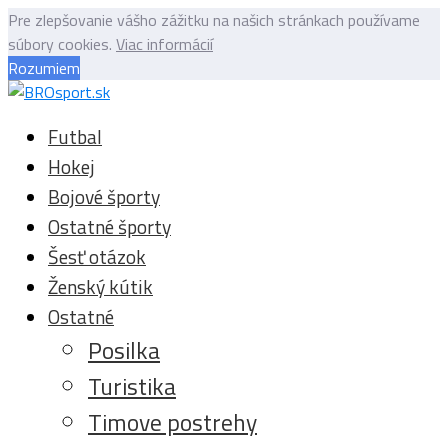
Pre zlepšovanie vášho zážitku na našich stránkach používame
súbory cookies.
Viac informácií
Rozumiem
Futbal
Hokej
Bojové športy
Ostatné športy
Šesť otázok
Ženský kútik
Ostatné
Posilka
Turistika
Timove postrehy