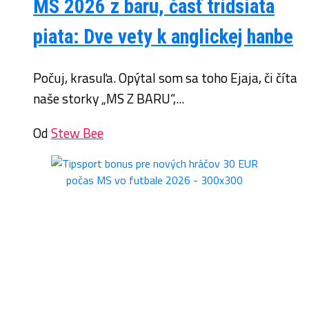
MS 2026 z baru, časť tridsiata
piata: Dve vety k anglickej hanbe
Počuj, krasuľa. Opýtal som sa toho Ejaja, či číta
naše storky „MS Z BARU“,...
Od
Stew Bee