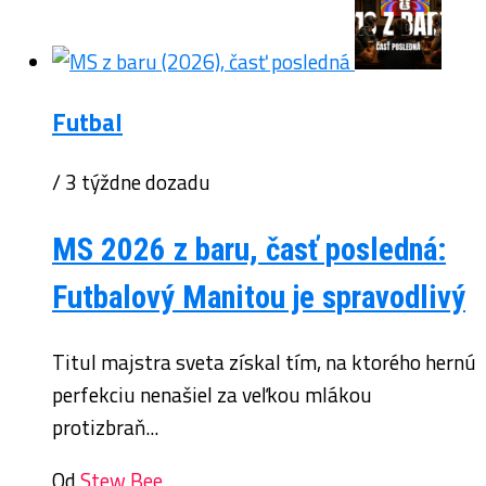
Futbal
/ 3 týždne dozadu
MS 2026 z baru, časť posledná:
Futbalový Manitou je spravodlivý
Titul majstra sveta získal tím, na ktorého hernú
perfekciu nenašiel za veľkou mlákou
protizbraň...
Od
Stew Bee