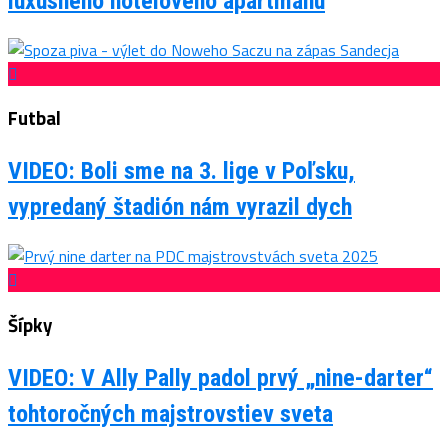
luxusného hotelového apartmánu
Futbal
VIDEO: Boli sme na 3. lige v Poľsku,
vypredaný štadión nám vyrazil dych
Šípky
VIDEO: V Ally Pally padol prvý „nine-darter“
tohtoročných majstrovstiev sveta