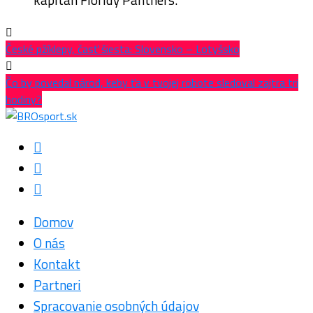
České pžíklepy, časť šiesta: Slovensko – Lotyšsko
Čo by povedal národ, keby ťa v tvojej robote sledoval zajtra tri
hodiny?
Domov
O nás
Kontakt
Partneri
Spracovanie osobných údajov