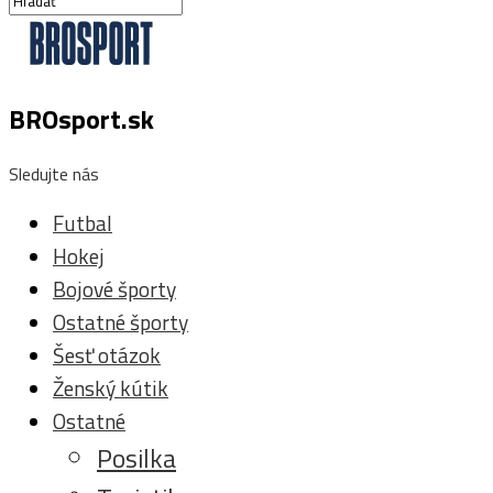
BROsport.sk
Sledujte nás
Futbal
Hokej
Bojové športy
Ostatné športy
Šesť otázok
Ženský kútik
Ostatné
Posilka