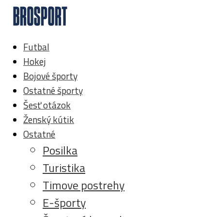
Futbal
Hokej
Bojové športy
Ostatné športy
Šesť otázok
Ženský kútik
Ostatné
Posilka
Turistika
Timove postrehy
E-športy