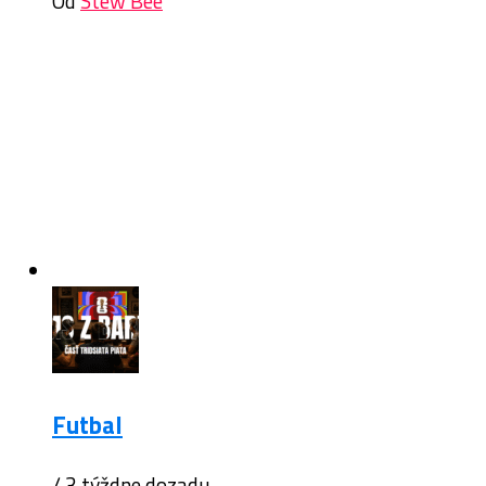
Od
Stew Bee
Futbal
/ 3 týždne dozadu