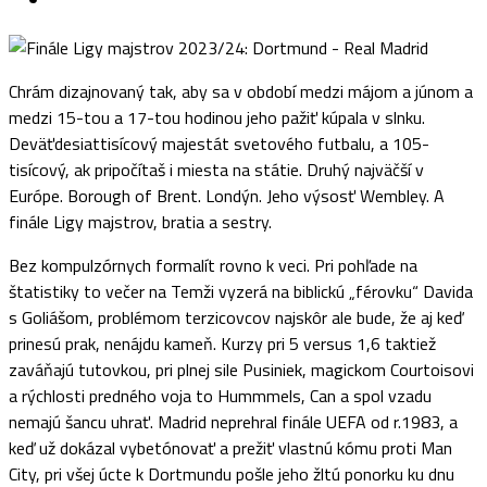
Chrám dizajnovaný tak, aby sa v období medzi májom a júnom a
medzi 15-tou a 17-tou hodinou jeho pažiť kúpala v slnku.
Deväťdesiattisícový majestát svetového futbalu, a 105-
tisícový, ak pripočítaš i miesta na státie. Druhý najväčší v
Európe. Borough of Brent. Londýn. Jeho výsosť Wembley. A
finále Ligy majstrov, bratia a sestry.
Bez kompulzórnych formalít rovno k veci. Pri pohľade na
štatistiky to večer na Temži vyzerá na biblickú „férovku“ Davida
s Goliášom, problémom terzicovcov najskôr ale bude, že aj keď
prinesú prak, nenájdu kameň. Kurzy pri 5 versus 1,6 taktiež
zaváňajú tutovkou, pri plnej sile Pusiniek, magickom Courtoisovi
a rýchlosti predného voja to Hummmels, Can a spol vzadu
nemajú šancu uhrať. Madrid neprehral finále UEFA od r.1983, a
keď už dokázal vybetónovať a prežiť vlastnú kómu proti Man
City, pri všej úcte k Dortmundu pošle jeho žltú ponorku ku dnu