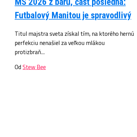
MS 2026 z baru, časť posledná:
Futbalový Manitou je spravodlivý
Titul majstra sveta získal tím, na ktorého hernú
perfekciu nenašiel za veľkou mlákou
protizbraň...
Od
Stew Bee