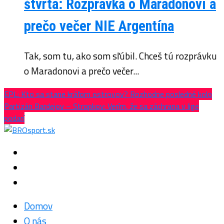
štvrtá: Rozprávka o Maradonovi a
prečo večer NIE Argentína
Tak, som tu, ako som sľúbil. Chceš tú rozprávku
o Maradonovi a prečo večer...
EPL: Kto sa stane kráľom ostrovov? Rozhodne posledné kolo
Partizán Bardejov – Stropkov: Verím, že sa záchrana v lige
podarí
Domov
O nás