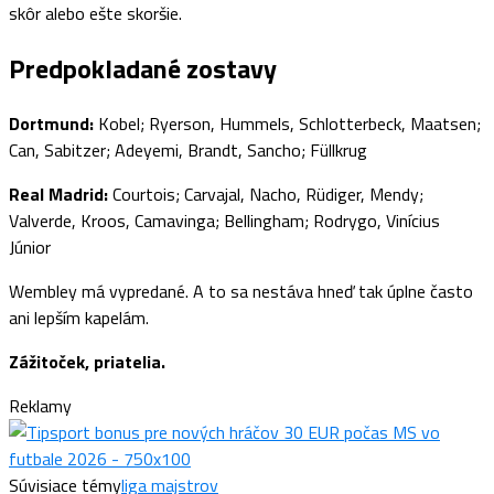
skôr alebo ešte skoršie.
Predpokladané zostavy
Dortmund:
Kobel; Ryerson, Hummels, Schlotterbeck, Maatsen;
Can, Sabitzer; Adeyemi, Brandt, Sancho; Füllkrug
Real Madrid:
Courtois; Carvajal, Nacho, Rüdiger, Mendy;
Valverde, Kroos, Camavinga; Bellingham; Rodrygo, Vinícius
Júnior
Wembley má vypredané. A to sa nestáva hneď tak úplne často
ani lepším kapelám.
Zážitoček, priatelia.
Reklamy
Súvisiace témy
liga majstrov