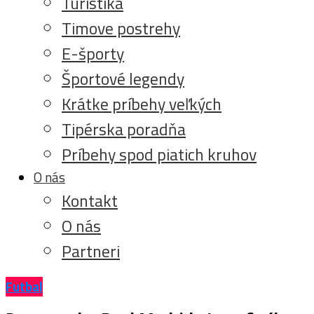
Turistika
Timove postrehy
E-športy
Športové legendy
Krátke príbehy veľkých
Tipérska poradňa
Príbehy spod piatich kruhov
O nás
Kontakt
O nás
Partneri
Futbal