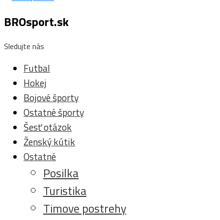
BROsport.sk
Sledujte nás
Futbal
Hokej
Bojové športy
Ostatné športy
Šesť otázok
Ženský kútik
Ostatné
Posilka
Turistika
Timove postrehy