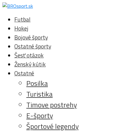
Futbal
Hokej
Bojové športy
Ostatné športy
Šesť otázok
Ženský kútik
Ostatné
Posilka
Turistika
Timove postrehy
E-športy
Športové legendy