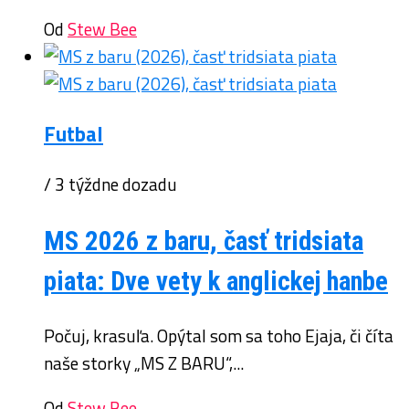
Od
Stew Bee
Futbal
/ 3 týždne dozadu
MS 2026 z baru, časť tridsiata
piata: Dve vety k anglickej hanbe
Počuj, krasuľa. Opýtal som sa toho Ejaja, či číta
naše storky „MS Z BARU“,...
Od
Stew Bee