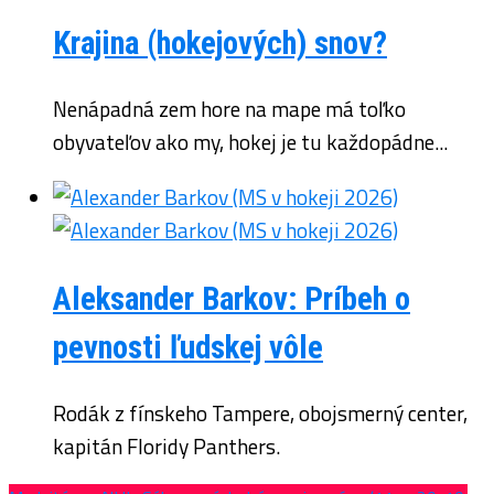
Krajina (hokejových) snov?
Nenápadná zem hore na mape má toľko
obyvateľov ako my, hokej je tu každopádne...
Aleksander Barkov: Príbeh o
pevnosti ľudskej vôle
Rodák z fínskeho Tampere, obojsmerný center,
kapitán Floridy Panthers.