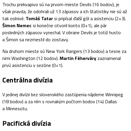
Trochu prekvapivo sú na prvom mieste Devils (16 bodov), je
však pravda, že odohrali už 13 zápasov a ich štatistiky nie sú až
tak oslnivé.
Tomáš Tatar
si pripísal ďalší gól a asistenciu (2+3).
Šimon Nemec
si konečne otvoril konto (0+1), ale pár
posledných zápasov vynechal. V obrane Devils je totiž husto
a Šimon sa nezmestil do zostavy.
Na druhom mieste sú New York Rangers (13 bodov) a tesne za
nimi Washington (12 bodov).
Martin Féherváry
zaznamenal
prvú asistenciu v sezóne (0+1).
Centrálna divízia
V jedinej divízii bez slovenského zastúpenia nájdeme Winnipeg
(18 bodov) a za ním s rovnakým počtom bodov (14) Dallas
a Minnesotu.
Pacifická divízia