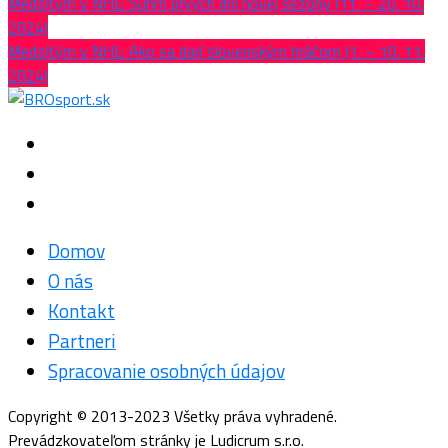
Medzitým v NHL: Súhrn prvých dní novej sezóny (11. – 20. 10.
2024)
Medzitým v NHL: Ako sa darí slovenským hráčom (1. – 10. 11.
2024)
Domov
O nás
Kontakt
Partneri
Spracovanie osobných údajov
Copyright © 2013-2023 Všetky práva vyhradené.
Prevádzkovateľom stránky je Ludicrum s.r.o.