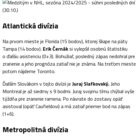
Atlantická divízia
Na prvom mieste je Florida (15 bodov), ktorej šliape na päty
Tampa (14 bodov).
Erik Černák
si vylepšil osobnú štatistiku
o ďalšiu asistenciu (0+3). Bohužiaľ, posledný zápas nedohral pre
zranenie a jeho prognóza zatiaľ nie je známa. Na treťom mieste
potom nájdeme Toronto.
Ďalším Slovákom v tejto divízii je
Juraj Slafkovský.
Jeho
Montreal je až siedmy s 9 bodmi. Juraj svojmu tímu chýbal vyše
týždňa pre zranenie ramena. Po návrate do zostavy opäť
asistoval (opäť Caufieldovi) a má zatiaľ priemer bod na zápas
(1+6).
Metropolitná divízia