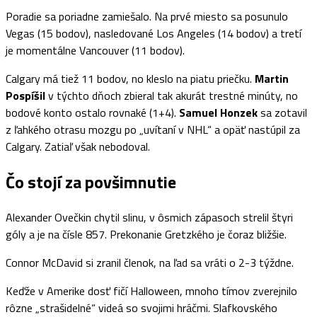
Poradie sa poriadne zamiešalo. Na prvé miesto sa posunulo
Vegas (15 bodov), nasledované Los Angeles (14 bodov) a tretí
je momentálne Vancouver (11 bodov).
Calgary má tiež 11 bodov, no kleslo na piatu priečku.
Martin
Pospíšil
v týchto dňoch zbieral tak akurát trestné minúty, no
bodové konto ostalo rovnaké (1+4).
Samuel Honzek
sa zotavil
z ľahkého otrasu mozgu po „uvítaní v NHL“ a opäť nastúpil za
Calgary. Zatiaľ však nebodoval.
Čo stojí za povšimnutie
Alexander Ovečkin chytil slinu, v ôsmich zápasoch strelil štyri
góly a je na čísle 857. Prekonanie Gretzkého je čoraz bližšie.
Connor McDavid si zranil členok, na ľad sa vráti o 2-3 týždne.
Keďže v Amerike dosť fičí Halloween, mnoho tímov zverejnilo
rôzne „strašidelné“ videá so svojimi hráčmi. Slafkovského