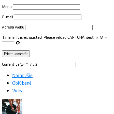
Meno
E-mail
Adresa webu
Time limit is exhausted. Please reload CAPTCHA.
šesť
×
8
=
Current ye@r
*
Najnovšie
Obľúbené
Videá