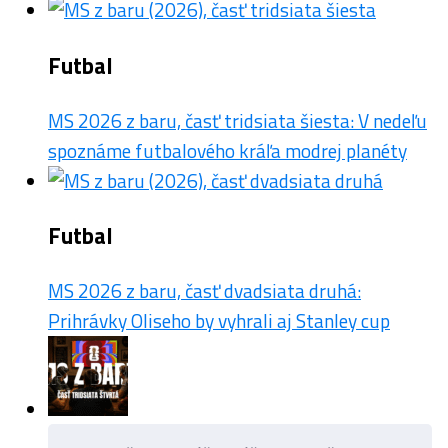
Futbal
MS 2026 z baru, časť tridsiata šiesta: V nedeľu
spoznáme futbalového kráľa modrej planéty
Futbal
MS 2026 z baru, časť dvadsiata druhá:
Prihrávky Oliseho by vyhrali aj Stanley cup