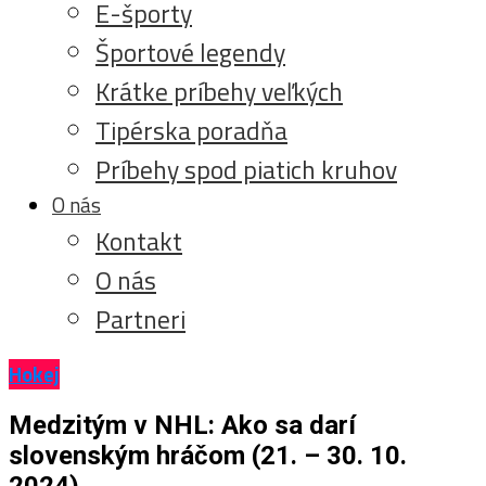
E-športy
Športové legendy
Krátke príbehy veľkých
Tipérska poradňa
Príbehy spod piatich kruhov
O nás
Kontakt
O nás
Partneri
Hokej
Medzitým v NHL: Ako sa darí
slovenským hráčom (21. – 30. 10.