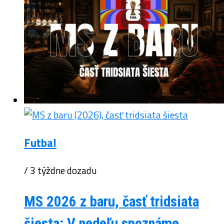
Futbal
/ 3 týždne dozadu
MS 2026 z baru, časť tridsiata
šiesta: V nedeľu spoznáme