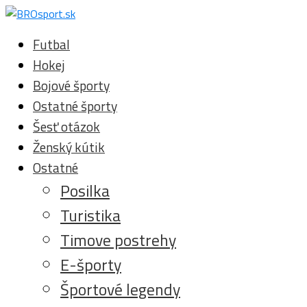
Futbal
Hokej
Bojové športy
Ostatné športy
Šesť otázok
Ženský kútik
Ostatné
Posilka
Turistika
Timove postrehy
E-športy
Športové legendy