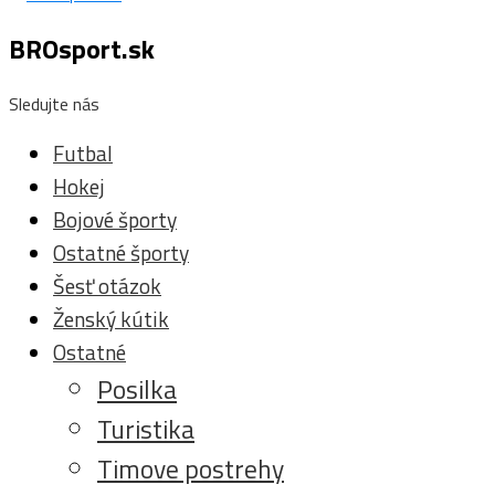
BROsport.sk
Sledujte nás
Futbal
Hokej
Bojové športy
Ostatné športy
Šesť otázok
Ženský kútik
Ostatné
Posilka
Turistika
Timove postrehy