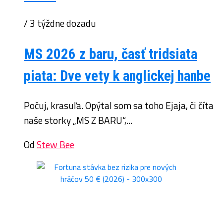
/ 3 týždne dozadu
MS 2026 z baru, časť tridsiata
piata: Dve vety k anglickej hanbe
Počuj, krasuľa. Opýtal som sa toho Ejaja, či číta
naše storky „MS Z BARU“,...
Od
Stew Bee