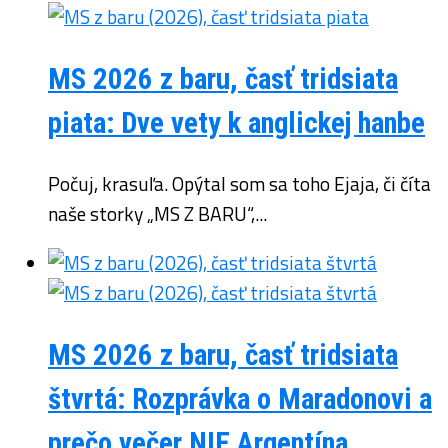
MS 2026 z baru, časť tridsiata
piata: Dve vety k anglickej hanbe
Počuj, krasuľa. Opýtal som sa toho Ejaja, či číta
naše storky „MS Z BARU“,...
MS 2026 z baru, časť tridsiata
štvrtá: Rozprávka o Maradonovi a
prečo večer NIE Argentína