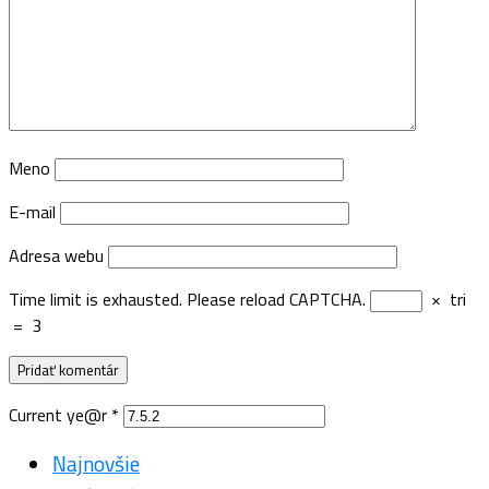
Meno
E-mail
Adresa webu
Time limit is exhausted. Please reload CAPTCHA.
×
tri
=
3
Current ye@r
*
Najnovšie