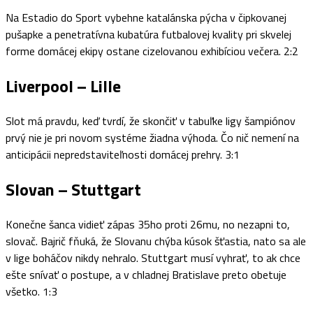
Na Estadio do Sport vybehne katalánska pýcha v čipkovanej
pušapke a penetratívna kubatúra futbalovej kvality pri skvelej
forme domácej ekipy ostane cizelovanou exhibíciou večera. 2:2
Liverpool – Lille
Slot má pravdu, keď tvrdí, že skončiť v tabuľke ligy šampiónov
prvý nie je pri novom systéme žiadna výhoda. Čo nič nemení na
anticipácii nepredstaviteľnosti domácej prehry. 3:1
Slovan – Stuttgart
Konečne šanca vidieť zápas 35ho proti 26mu, no nezapni to,
slovač. Bajrič fňuká, že Slovanu chýba kúsok šťastia, nato sa ale
v lige boháčov nikdy nehralo. Stuttgart musí vyhrať, to ak chce
ešte snívať o postupe, a v chladnej Bratislave preto obetuje
všetko. 1:3