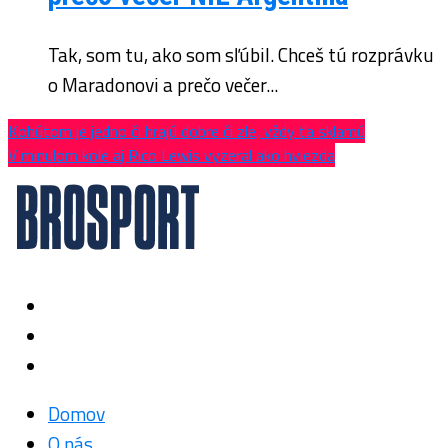
Tak, som tu, ako som sľúbil. Chceš tú rozprávku
o Maradonovi a prečo večer...
Kohútom je jedno či hrajú dobre či zle, vždy ťa sklamú
V minulom kole aj Rico Lewis vyzeral ako hviezda
Domov
O nás