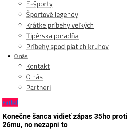
E-športy
Športové legendy
Krátke príbehy veľkých
Tipérska poradňa
Príbehy spod piatich kruhov
O nás
Kontakt
O nás
Partneri
Futbal
Konečne šanca vidieť zápas 35ho proti
26mu, no nezapni to