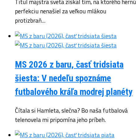
Titul majstra sveta získal tím, na ktorého hernú
perfekciu nenašiel za veľkou mlákou
protizbraň...
MS 2026 z baru, časť tridsiata
šiesta: V nedeľu spoznáme
futbalového kráľa modrej planéty
Čítala si Hamleta, slečna? Bo naša futbalová
telenovela mi pripomína jeho príbeh.