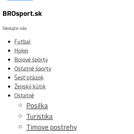
BROsport.sk
Sledujte nás
Futbal
Hokej
Bojové športy
Ostatné športy
Šesť otázok
Ženský kútik
Ostatné
Posilka
Turistika
Timove postrehy