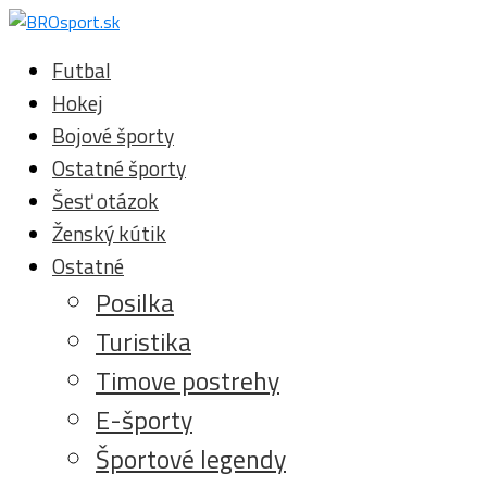
Futbal
Hokej
Bojové športy
Ostatné športy
Šesť otázok
Ženský kútik
Ostatné
Posilka
Turistika
Timove postrehy
E-športy
Športové legendy