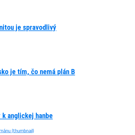
itou je spravodlivý
lsko je tím, čo nemá plán B
y k anglickej hanbe