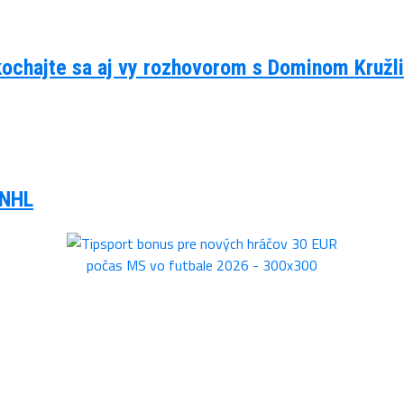
kochajte sa aj vy rozhovorom s Dominom Kruž
 NHL