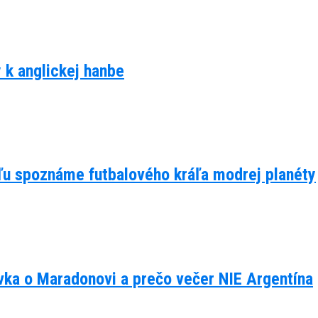
y k anglickej hanbe
eľu spoznáme futbalového kráľa modrej planéty
ávka o Maradonovi a prečo večer NIE Argentína