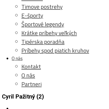
Timove postrehy
E-športy
Športové legendy
Krátke príbehy veľkých
Tipérska poradňa
Príbehy spod piatich kruhov
O nás
Kontakt
O nás
Partneri
Cyril Pažitný (2)