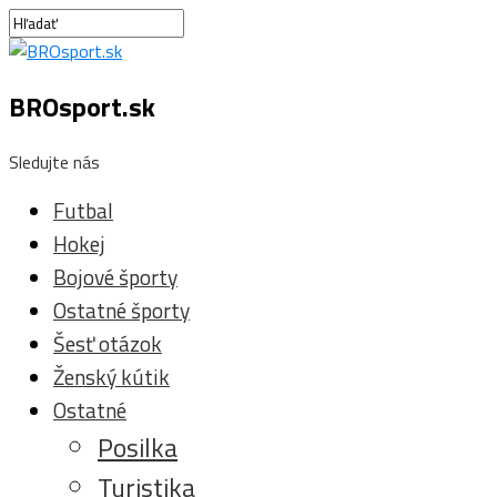
BROsport.sk
Sledujte nás
Futbal
Hokej
Bojové športy
Ostatné športy
Šesť otázok
Ženský kútik
Ostatné
Posilka
Turistika