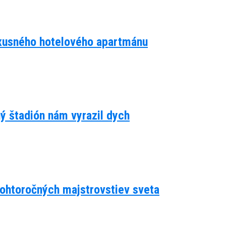
luxusného hotelového apartmánu
ný štadión nám vyrazil dych
 tohtoročných majstrovstiev sveta