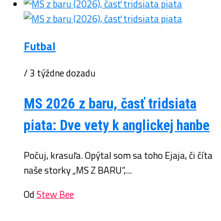
Futbal
/ 3 týždne dozadu
MS 2026 z baru, časť tridsiata
piata: Dve vety k anglickej hanbe
Počuj, krasuľa. Opýtal som sa toho Ejaja, či číta
naše storky „MS Z BARU“,...
Od
Stew Bee