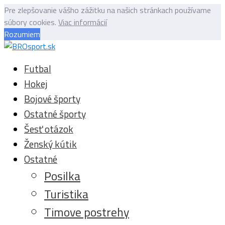
Pre zlepšovanie vášho zážitku na našich stránkach používame
súbory cookies.
Viac informácií
Rozumiem
Futbal
Hokej
Bojové športy
Ostatné športy
Šesť otázok
Ženský kútik
Ostatné
Posilka
Turistika
Timove postrehy