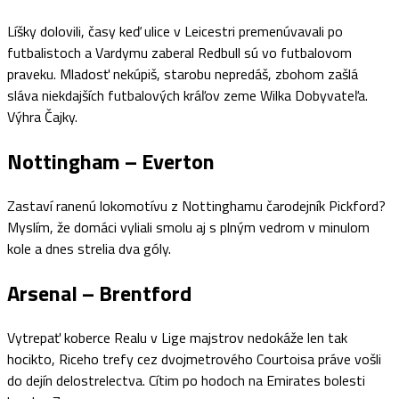
Líšky dolovili, časy keď ulice v Leicestri premenúvavali po
futbalistoch a Vardymu zaberal Redbull sú vo futbalovom
praveku. Mladosť nekúpiš, starobu nepredáš, zbohom zašlá
sláva niekdajších futbalových kráľov zeme Wilka Dobyvateľa.
Výhra Čajky.
Nottingham – Everton
Zastaví ranenú lokomotívu z Nottinghamu čarodejník Pickford?
Myslím, že domáci vyliali smolu aj s plným vedrom v minulom
kole a dnes strelia dva góly.
Arsenal – Brentford
Vytrepať koberce Realu v Lige majstrov nedokáže len tak
hocikto, Riceho trefy cez dvojmetrového Courtoisa práve vošli
do dejín delostrelectva. Cítim po hodoch na Emirates bolesti