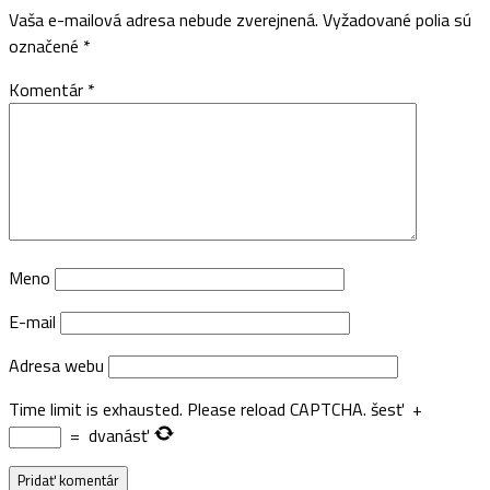
Vaša e-mailová adresa nebude zverejnená.
Vyžadované polia sú
označené
*
Komentár
*
Meno
E-mail
Adresa webu
Time limit is exhausted. Please reload CAPTCHA.
šesť
+
=
dvanásť