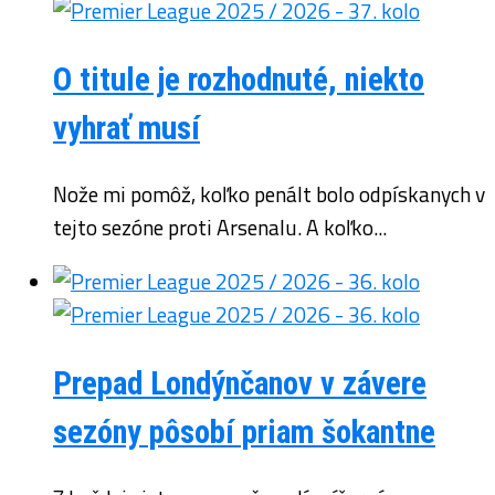
O titule je rozhodnuté, niekto
vyhrať musí
Nože mi pomôž, koľko penált bolo odpískanych v
tejto sezóne proti Arsenalu. A koľko...
Prepad Londýnčanov v závere
sezóny pôsobí priam šokantne