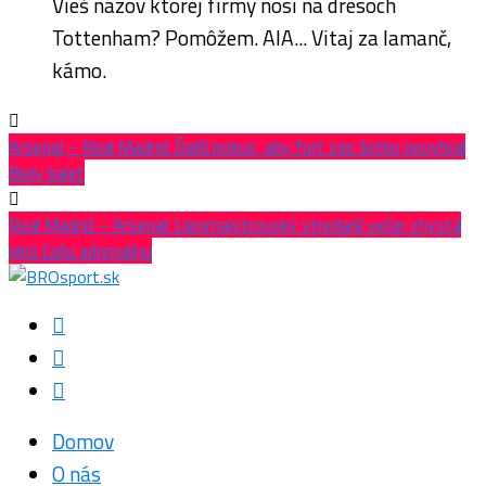
Vieš názov ktorej firmy nosí na dresoch
Tottenham? Pomôžem. AIA... Vitaj za lamanč,
kámo.
Arsenal – Real Madrid: Ďalší pokus, aby furt zas šetko nevyhral
Biely balet
Real Madrid – Arsenal: Ligomajstrovský stredajší večer chystá
plnú čašu adrenalínu
Domov
O nás