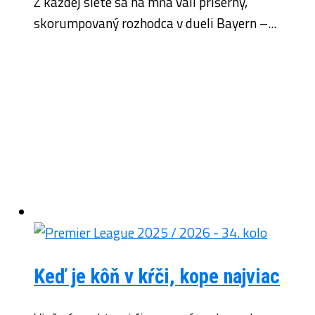
Z každej siete sa na mňa valí príšerný,
skorumpovaný rozhodca v dueli Bayern –...
Keď je kôň v kŕči, kope najviac