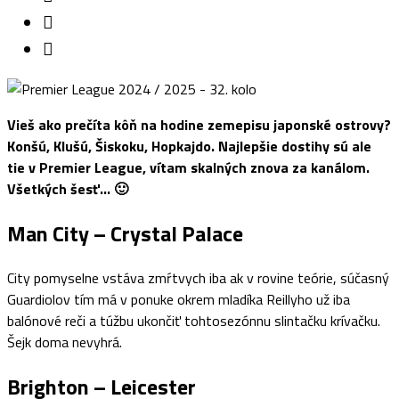
Vieš ako prečíta kôň na hodine zemepisu japonské ostrovy?
Konšú, Klušú, Šiskoku, Hopkajdo. Najlepšie dostihy sú ale
tie v Premier League, vítam skalných znova za kanálom.
Všetkých šesť… 🙂
Man City – Crystal Palace
City pomyselne vstáva zmŕtvych iba ak v rovine teórie, súčasný
Guardiolov tím má v ponuke okrem mladíka Reillyho už iba
balónové reči a túžbu ukončiť tohtosezónnu slintačku krívačku.
Šejk doma nevyhrá.
Brighton – Leicester