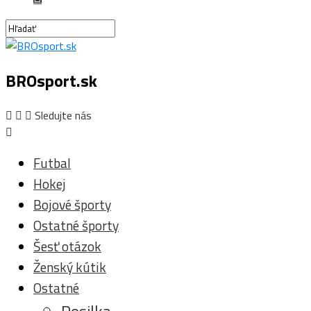
BROsport.sk
Sledujte nás
Futbal
Hokej
Bojové športy
Ostatné športy
Šesť otázok
Ženský kútik
Ostatné
Posilka