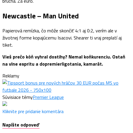
brucha. Za euro.
Newcastle – Man United
Papierová remízka, čo môže skončiť 4:1 aj 0:2, verím ale v
životnej forme kopajúcemu Isacovi. Shearer ti vraj preplatí aj
tiket.
Vieš prečo kôň vyhral dostihy? Nemal koňkurenciu. Ostaň
na vlne espritu a dopremierligotania, kamarát.
Reklamy
Súvisiace témy
Premier League
Kliknite pre pridanie komentára
Napíšte odpoveď