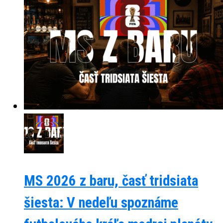
MS 2026 z baru, časť tridsiata
šiesta: V nedeľu spoznáme