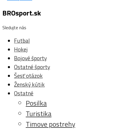
BROsport.sk
Sledujte nás
Futbal
Hokej
Bojové športy
Ostatné športy
Šesť otázok
Ženský kútik
Ostatné
Posilka
Turistika
Timove postrehy