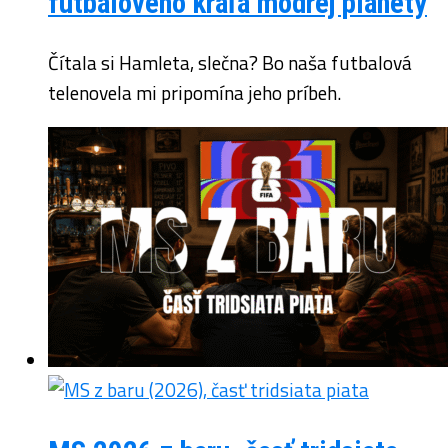
futbalového kráľa modrej planéty
Čítala si Hamleta, slečna? Bo naša futbalová
telenovela mi pripomína jeho príbeh.