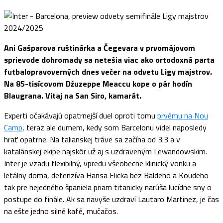
Ani Gašparova ruštinárka a Čegevara v prvomájovom
sprievode dohromady sa netešia viac ako ortodoxná parta
futbalopravoverných dnes večer na odvetu Ligy majstrov.
Na 85-tisícovom Džuzeppe Meaccu kope o pár hodín
Blaugrana. Vitaj na San Siro, kamarát.
Experti očakávajú opatrnejší duel oproti tomu
prvému na Nou
Camp
, teraz ale dumem, kedy som Barcelonu videl naposledy
hrať opatrne. Na talianskej tráve sa začína od 3:3 a v
katalánskej ekipe najskôr už aj s uzdraveným Lewandowskim.
Inter je vzadu flexibilný, vpredu všeobecne klinický vonku a
letálny doma, defenzíva Hansa Flicka bez Baldeho a Koudeho
tak pre nejedného španiela priam titanicky narúša lucídne sny o
postupe do finále. Ak sa navyše uzdraví Lautaro Martinez, je čas
na ešte jedno silné kafé, mučačos.