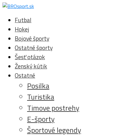
Futbal
Hokej
Bojové športy
Ostatné športy
Šesť otázok
Ženský kútik
Ostatné
Posilka
Turistika
Timove postrehy
E-športy
Športové legendy