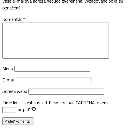
Vaša e-mailová adresa nebude zverejnená.
Vyžadované polia sú
označené
*
Komentár
*
Meno
E-mail
Adresa webu
Time limit is exhausted. Please reload CAPTCHA.
osem
−
=
päť