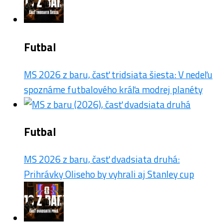
Futbal
MS 2026 z baru, časť tridsiata šiesta: V nedeľu
spoznáme futbalového kráľa modrej planéty
Futbal
MS 2026 z baru, časť dvadsiata druhá:
Prihrávky Oliseho by vyhrali aj Stanley cup