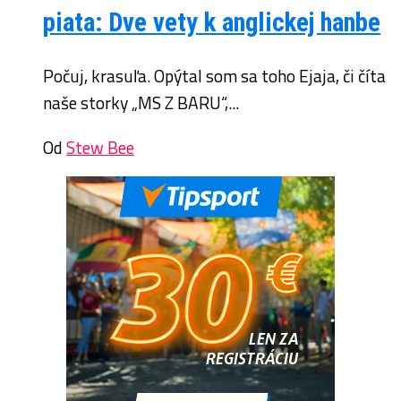
piata: Dve vety k anglickej hanbe
Počuj, krasuľa. Opýtal som sa toho Ejaja, či číta
naše storky „MS Z BARU“,...
Od
Stew Bee