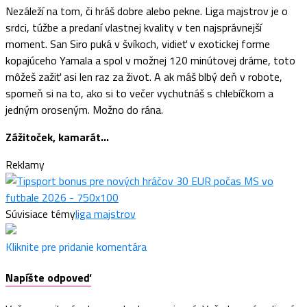
Nezáleží na tom, či hráš dobre alebo pekne. Liga majstrov je o
srdci, túžbe a predaní vlastnej kvality v ten najsprávnejší
moment. San Siro puká v švíkoch, vidieť v exotickej forme
kopajúceho Yamala a spol v možnej 120 minútovej dráme, toto
môžeš zažiť asi len raz za život. A ak máš blbý deň v robote,
spomeň si na to, ako si to večer vychutnáš s chlebíčkom a
jedným oroseným. Možno do rána.
Zážitoček, kamarát…
Reklamy
Súvisiace témy
liga majstrov
Kliknite pre pridanie komentára
Napíšte odpoveď