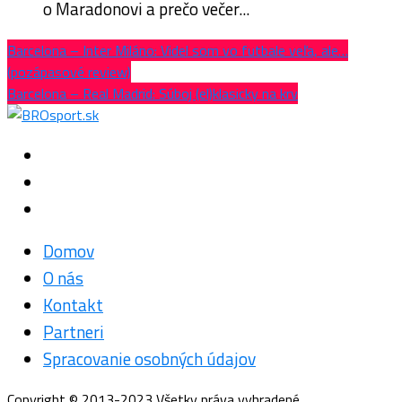
o Maradonovi a prečo večer...
Barcelona – Inter Miláno: Videl som vo futbale veľa, ale…
(pozápasové review)
Barcelona – Real Madrid: Súboj (el)klasicky na krv
Domov
O nás
Kontakt
Partneri
Spracovanie osobných údajov
Copyright © 2013-2023 Všetky práva vyhradené.