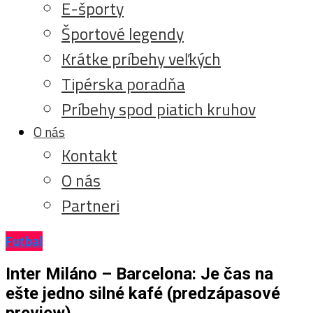
E-športy
Športové legendy
Krátke príbehy veľkých
Tipérska poradňa
Príbehy spod piatich kruhov
O nás
Kontakt
O nás
Partneri
Futbal
Inter Miláno – Barcelona: Je čas na
ešte jedno silné kafé (predzápasové