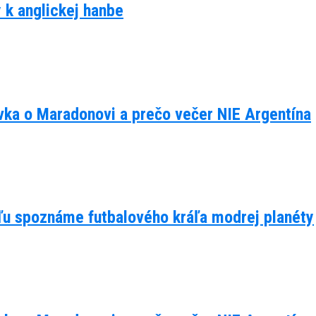
y k anglickej hanbe
ávka o Maradonovi a prečo večer NIE Argentína
eľu spoznáme futbalového kráľa modrej planéty