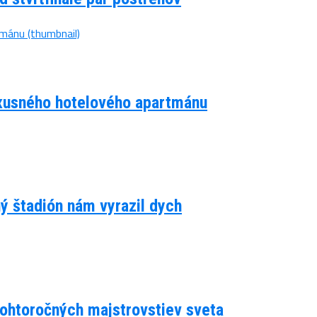
luxusného hotelového apartmánu
ný štadión nám vyrazil dych
 tohtoročných majstrovstiev sveta