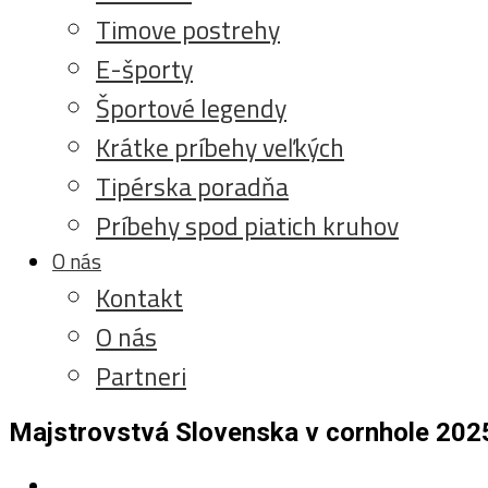
Timove postrehy
E-športy
Športové legendy
Krátke príbehy veľkých
Tipérska poradňa
Príbehy spod piatich kruhov
O nás
Kontakt
O nás
Partneri
Majstrovstvá Slovenska v cornhole 202