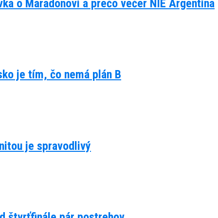
ávka o Maradonovi a prečo večer NIE Argentína
lsko je tím, čo nemá plán B
itou je spravodlivý
d štvrťfinále pár postrehov