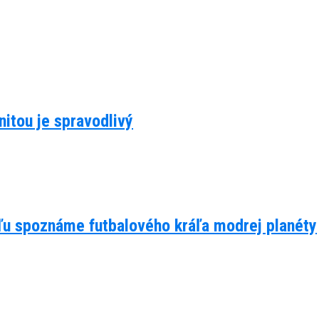
itou je spravodlivý
eľu spoznáme futbalového kráľa modrej planéty