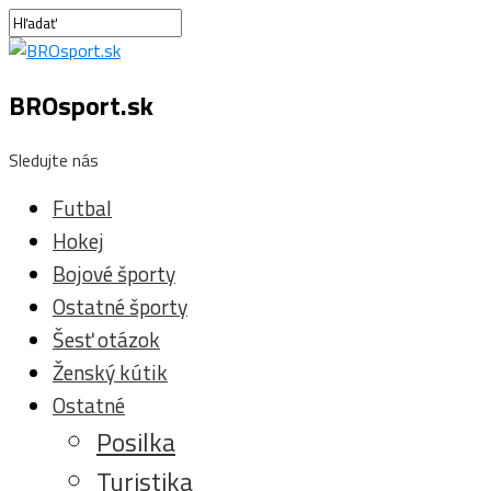
BROsport.sk
Sledujte nás
Futbal
Hokej
Bojové športy
Ostatné športy
Šesť otázok
Ženský kútik
Ostatné
Posilka
Turistika