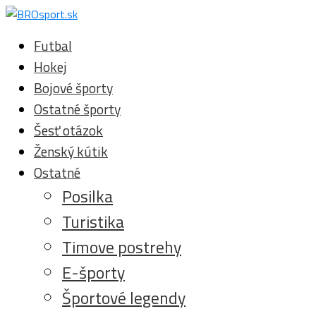
Futbal
Hokej
Bojové športy
Ostatné športy
Šesť otázok
Ženský kútik
Ostatné
Posilka
Turistika
Timove postrehy
E-športy
Športové legendy