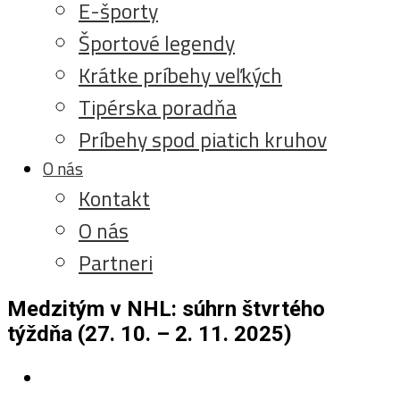
E-športy
Športové legendy
Krátke príbehy veľkých
Tipérska poradňa
Príbehy spod piatich kruhov
O nás
Kontakt
O nás
Partneri
Medzitým v NHL: súhrn štvrtého
týždňa (27. 10. – 2. 11. 2025)