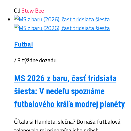
Od
Stew Bee
Futbal
/ 3 týždne dozadu
MS 2026 z baru, časť tridsiata
šiesta: V nedeľu spoznáme
futbalového kráľa modrej planéty
Čítala si Hamleta, slečna? Bo naša futbalová
telenovela mi pripomína jeho príbeh.