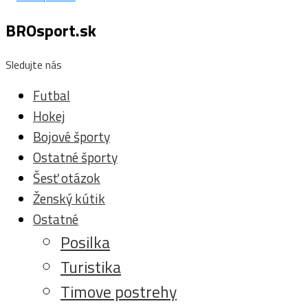
BROsport.sk
Sledujte nás
Futbal
Hokej
Bojové športy
Ostatné športy
Šesť otázok
Ženský kútik
Ostatné
Posilka
Turistika
Timove postrehy