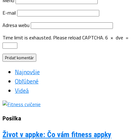
Meno
E-mail
Adresa webu
Time limit is exhausted. Please reload CAPTCHA.
6
×
dve
=
Najnovšie
Obľúbené
Videá
Posilka
Život v appke: Čo vám fitness appky