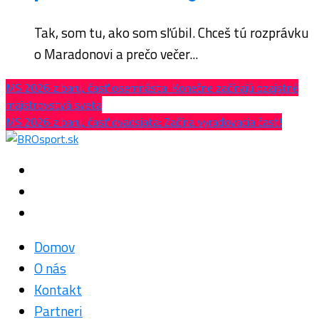
Tak, som tu, ako som sľúbil. Chceš tú rozprávku
o Maradonovi a prečo večer...
MS 2026 z baru, časť osemnásta: Konečne začínajú ozajstné
majstrovstvá sveta
MS 2026 z baru, časť dvadsiata: Začína vyraďovacia časť!
Domov
O nás
Kontakt
Partneri