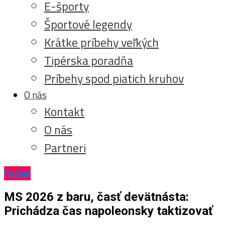
E-športy
Športové legendy
Krátke príbehy veľkých
Tipérska poradňa
Príbehy spod piatich kruhov
O nás
Kontakt
O nás
Partneri
Futbal
MS 2026 z baru, časť devätnásta:
Prichádza čas napoleonsky taktizovať