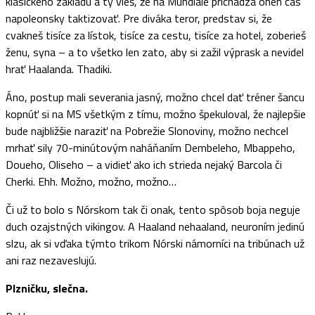
klasického základu a ty vieš, že na Mundiale prichádza onen čas
napoleonsky taktizovať. Pre diváka teror, predstav si, že
cvakneš tisíce za lístok, tisíce za cestu, tisíce za hotel, zoberieš
ženu, syna – a to všetko len zato, aby si zažil výprask a nevidel
hrať Haalanda. Thadiki.
Áno, postup mali severania jasný, možno chcel dať tréner šancu
kopnúť si na MS všetkým z tímu, možno špekuloval, že najlepšie
bude najbližšie naraziť na Pobrežie Slonoviny, možno nechcel
mrhať sily 70-minútovým naháňaním Dembeleho, Mbappeho,
Doueho, Oliseho – a vidieť ako ich strieda nejaký Barcola či
Cherki. Ehh. Možno, možno, možno…
Či už to bolo s Nórskom tak či onak, tento spôsob boja neguje
duch ozajstných vikingov. A Haaland nehaaland, neuroním jedinú
slzu, ak si vďaka týmto trikom Nórski námorníci na tribúnach už
ani raz nezaveslujú.
Plzničku, slečna.