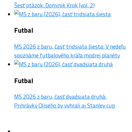
Šesť otázok: Dominik Krok (vol. 2)
Futbal
MS 2026 z baru, časť tridsiata šiesta: V nedeľu
spoznáme futbalového kráľa modrej planéty
Futbal
MS 2026 z baru, časť dvadsiata druhá:
Prihrávky Oliseho by vyhrali aj Stanley cup