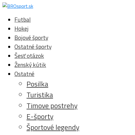
Futbal
Hokej
Bojové športy
Ostatné športy
Šesť otázok
Ženský kútik
Ostatné
Posilka
Turistika
Timove postrehy
E-športy
Športové legendy