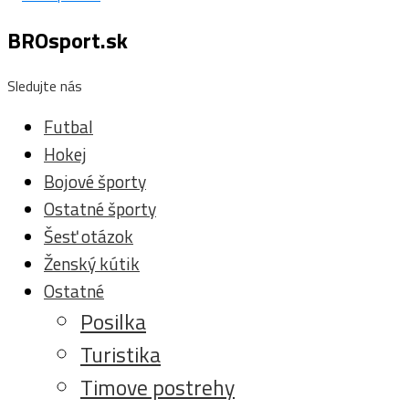
BROsport.sk
Sledujte nás
Futbal
Hokej
Bojové športy
Ostatné športy
Šesť otázok
Ženský kútik
Ostatné
Posilka
Turistika
Timove postrehy