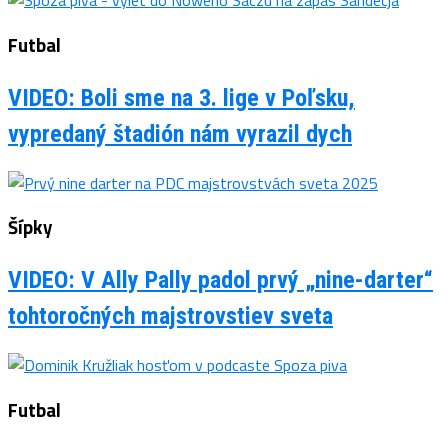
Futbal
VIDEO: Boli sme na 3. lige v Poľsku,
vypredaný štadión nám vyrazil dych
Šípky
VIDEO: V Ally Pally padol prvý „nine-darter“
tohtoročných majstrovstiev sveta
Futbal