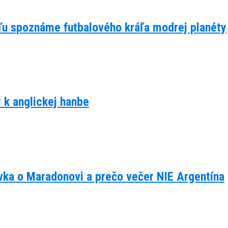
eľu spoznáme futbalového kráľa modrej planéty
y k anglickej hanbe
ávka o Maradonovi a prečo večer NIE Argentína