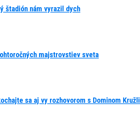
ný štadión nám vyrazil dych
 tohtoročných majstrovstiev sveta
kochajte sa aj vy rozhovorom s Dominom Kruž