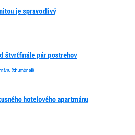
itou je spravodlivý
d štvrťfinále pár postrehov
luxusného hotelového apartmánu