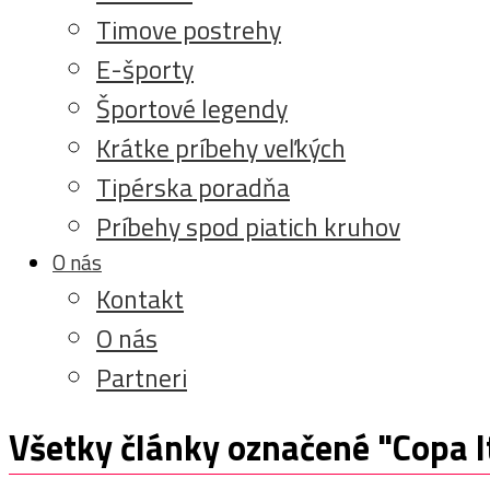
Timove postrehy
E-športy
Športové legendy
Krátke príbehy veľkých
Tipérska poradňa
Príbehy spod piatich kruhov
O nás
Kontakt
O nás
Partneri
Všetky články označené "Copa I