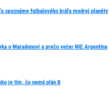
eľu spoznáme futbalového kráľa modrej planéty
ávka o Maradonovi a prečo večer NIE Argentína
lsko je tím, čo nemá plán B