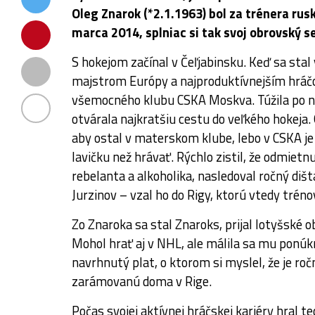
Oleg Znarok (*2.1.1963) bol za trénera ru
marca 2014, splniac si tak svoj obrovský s
S hokejom začínal v Čeľjabinsku. Keď sa stal
majstrom Európy a najproduktívnejším hráčo
všemocného klubu CSKA Moskva. Túžila po ne
otvárala najkratšiu cestu do veľkého hokeja.
aby ostal v materskom klube, lebo v CSKA je 
lavičku než hrávať. Rýchlo zistil, že odmiet
rebelanta a alkoholika, nasledoval ročný diš
Jurzinov – vzal ho do Rigy, ktorú vtedy tréno
Zo Znaroka sa stal Znaroks, prijal lotyšské o
Mohol hrať aj v NHL, ale málila sa mu ponúk
navrhnutý plat, o ktorom si myslel, že je ro
zarámovanú doma v Rige.
Počas svojej aktívnej hráčskej kariéry hral t