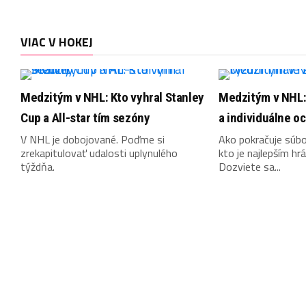
VIAC V HOKEJ
Medzitým v NHL: Kto vyhral Stanley
Medzitým v NHL: 
Cup a All-star tím sezóny
a individuálne o
V NHL je dobojované. Poďme si
Ako pokračuje súbo
zrekapitulovať udalosti uplynulého
kto je najlepším h
týždňa.
Dozviete sa...