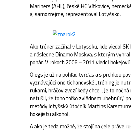
Mariners (AHL), české HC Vítkovice, nemecké
a, samozrejme, reprezentoval Lotyšsko.
Ako tréner začínal v Lotyšsku, kde viedol 
a následne Dinamo Moskva, s ktorým vyhral
pohár. V rokoch 2006 – 2011 viedol hokejovú
Olegs je už na pohľad tvrďas a s prchkou po
vyznávajúci ono tichonovské „tréning je nutn
rukami, hráčov zvozí kedy chce. „Je to nočná
netušil, že toho toľko zvládnem ubehnúť,“ p
metódy lotyšský útočník Martins Karsmums.
hokejistu alkohol.
A ako je teda možné, že stojí na čele práve r