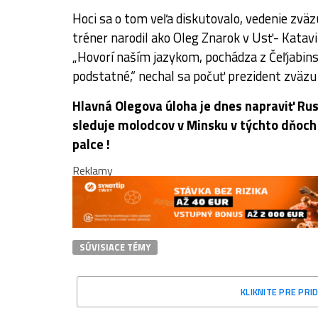
Hoci sa o tom veľa diskutovalo, vedenie zväz
tréner narodil ako Oleg Znarok v Usť- Katavi 
„Hovorí naším jazykom, pochádza z Čeľjabins
podstatné,“ nechal sa počuť prezident zväzu 
Hlavná Olegova úloha je dnes napraviť Rus
sleduje molodcov v Minsku v týchto dňoch v
palce !
Reklamy
SÚVISIACE TÉMY
KLIKNITE PRE PR