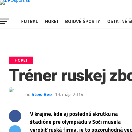
Pre zlepšovanie vášho zážitku na našich stránkach používame
súbory cookies.
Viac informácií
Rozumiem
FUTBAL
HOKEJ
BOJOVÉ ŠPORTY
OSTATNÉ 
HOKEJ
Tréner ruskej zbo
od
Stew Bee
19. mája 2014
V krajine, kde aj poslednú skrutku na
štadióne pre olympiádu v Soči musela
vyrobiť ruská firma, je to pozoruhodná vec