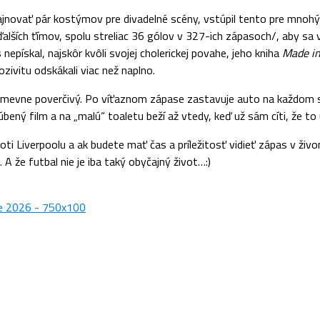
ajnovať pár kostýmov pre divadelné scény, vstúpil tento pre mnohý
ďalších ťímov, spolu streliac 36 gólov v 327-ich zápasoch/, aby sa v
epískal, najskôr kvôli svojej cholerickej povahe, jeho kniha
Made in
zivitu odskákali viac než naplno.
úsmevne poverčivý. Po víťaznom zápase zastavuje auto na každom s
ľúbený film a na „malú“ toaletu beží až vtedy, keď už sám cíti, že 
ti Liverpoolu a ak budete mať čas a príležitosť vidieť zápas v ži
A že futbal nie je iba taký obyčajný život…:)