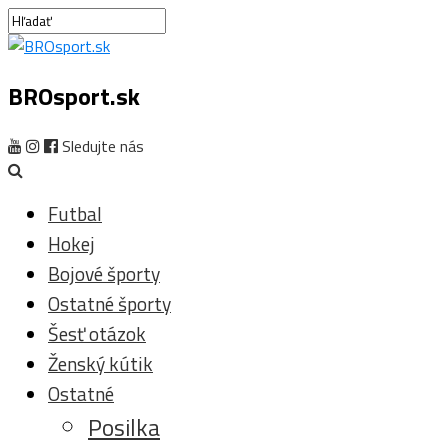
BROsport.sk
Sledujte nás
Futbal
Hokej
Bojové športy
Ostatné športy
Šesť otázok
Ženský kútik
Ostatné
Posilka