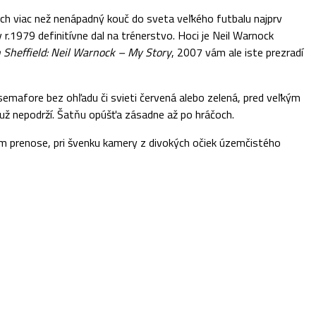
ch viac než nenápadný kouč do sveta veľkého futbalu najprv
 r.1979 definitívne dal na trénerstvo. Hoci je Neil Warnock
 Sheffield: Neil Warnock – My Story
, 2007 vám ale iste prezradí
emafore bez ohľadu či svieti červená alebo zelená, pred veľkým
to už nepodrží. Šatňu opúšťa zásadne až po hráčoch.
vom prenose, pri švenku kamery z divokých očiek územčistého