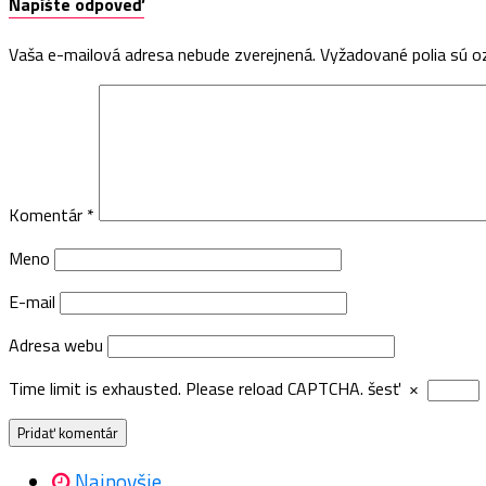
Napíšte odpoveď
Vaša e-mailová adresa nebude zverejnená.
Vyžadované polia sú 
Komentár
*
Meno
E-mail
Adresa webu
Time limit is exhausted. Please reload CAPTCHA.
šesť
×
Najnovšie