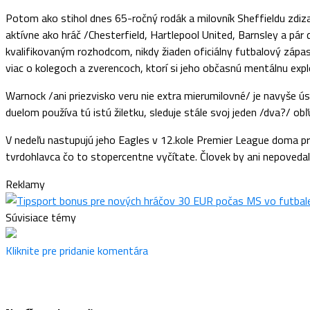
Potom ako stihol dnes 65-ročný rodák a milovník Sheffieldu zdiz
aktívne ako hráč /Chesterfield, Hartlepool United, Barnsley a pár 
kvalifikovaným rozhodcom, nikdy žiaden oficiálny futbalový zápas n
viac o kolegoch a zverencoch, ktorí si jeho občasnú mentálnu explo
Warnock /ani priezvisko veru nie extra mierumilovné/ je navyše 
duelom používa tú istú žiletku, sleduje stále svoj jeden /dva?/ ob
V nedeľu nastupujú jeho Eagles v 12.kole Premier League doma pro
tvrdohlavca čo to stopercentne vyčítate. Človek by ani nepovedal. 
Reklamy
Súvisiace témy
Kliknite pre pridanie komentára