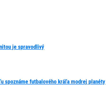
itou je spravodlivý
eľu spoznáme futbalového kráľa modrej planéty