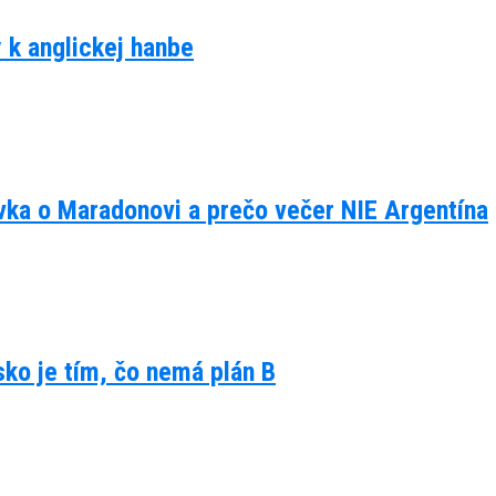
y k anglickej hanbe
ávka o Maradonovi a prečo večer NIE Argentína
lsko je tím, čo nemá plán B