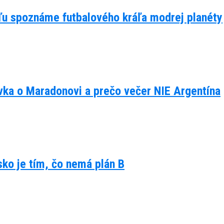
eľu spoznáme futbalového kráľa modrej planéty
ávka o Maradonovi a prečo večer NIE Argentína
lsko je tím, čo nemá plán B