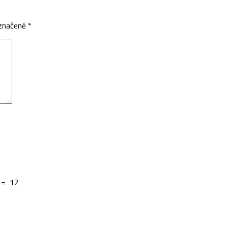
označené
*
=
12