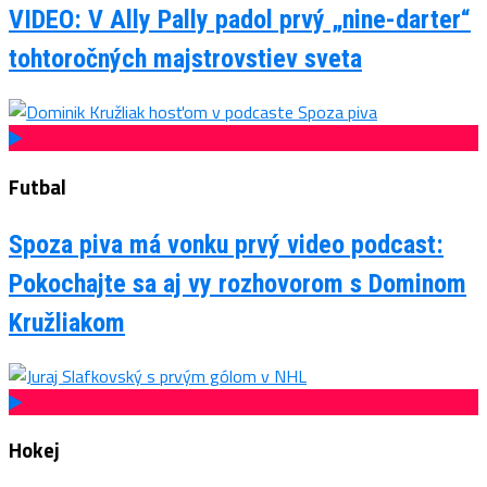
VIDEO: V Ally Pally padol prvý „nine-darter“
tohtoročných majstrovstiev sveta
Futbal
Spoza piva má vonku prvý video podcast:
Pokochajte sa aj vy rozhovorom s Dominom
Kružliakom
Hokej