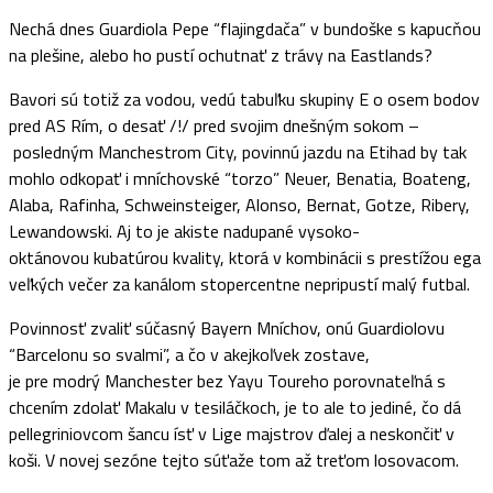
Nechá dnes Guardiola Pepe “flajingdača” v bundoške s kapucňou
na plešine, alebo ho pustí ochutnať z trávy na Eastlands?
Bavori sú totiž za vodou, vedú tabuľku skupiny E o osem bodov
pred AS Rím, o desať /!/ pred svojim dnešným sokom –
posledným Manchestrom City, povinnú jazdu na Etihad by tak
mohlo odkopať i mníchovské “torzo” Neuer, Benatia, Boateng,
Alaba, Rafinha, Schweinsteiger, Alonso, Bernat, Gotze, Ribery,
Lewandowski. Aj to je akiste nadupané vysoko-
oktánovou kubatúrou kvality, ktorá v kombinácii s prestížou ega
veľkých večer za kanálom stopercentne nepripustí malý futbal.
Povinnosť zvaliť súčasný Bayern Mníchov, onú Guardiolovu
“Barcelonu so svalmi”, a čo v akejkoľvek zostave,
je pre modrý Manchester bez Yayu Toureho porovnateľná s
chcením zdolať Makalu v tesiláčkoch, je to ale to jediné, čo dá
pellegriniovcom šancu ísť v Lige majstrov ďalej a neskončiť v
koši. V novej sezóne tejto súťaže tom až treťom losovacom.