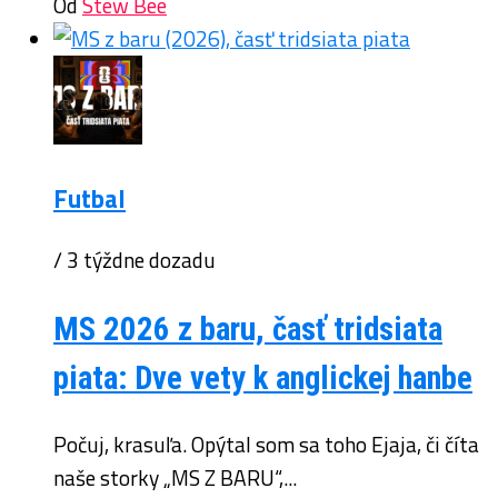
Od
Stew Bee
Futbal
/ 3 týždne dozadu
MS 2026 z baru, časť tridsiata
piata: Dve vety k anglickej hanbe
Počuj, krasuľa. Opýtal som sa toho Ejaja, či číta
naše storky „MS Z BARU“,...