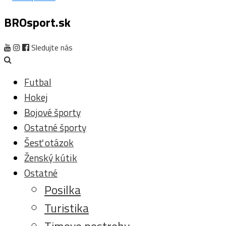
BROsport.sk
Sledujte nás
Futbal
Hokej
Bojové športy
Ostatné športy
Šesť otázok
Ženský kútik
Ostatné
Posilka
Turistika
Timove postrehy