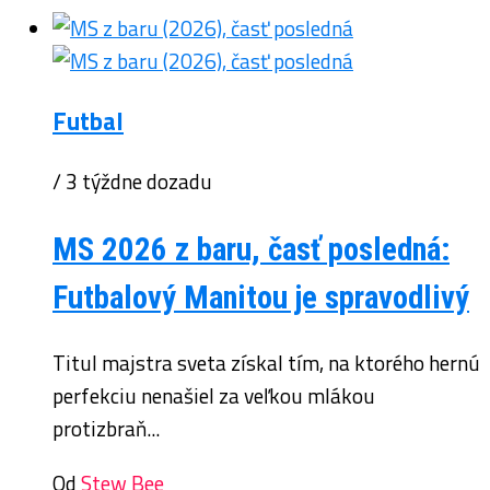
Futbal
/ 3 týždne dozadu
MS 2026 z baru, časť posledná:
Futbalový Manitou je spravodlivý
Titul majstra sveta získal tím, na ktorého hernú
perfekciu nenašiel za veľkou mlákou
protizbraň...
Od
Stew Bee