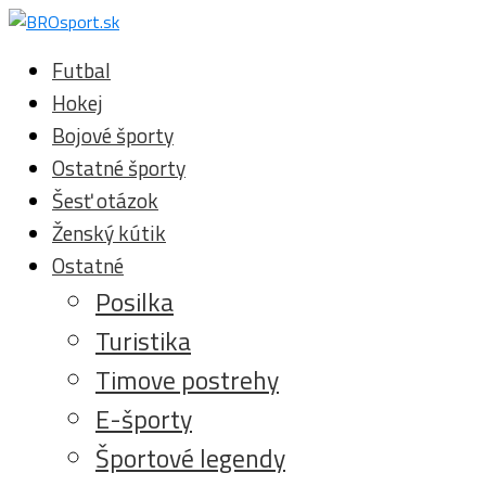
Futbal
Hokej
Bojové športy
Ostatné športy
Šesť otázok
Ženský kútik
Ostatné
Posilka
Turistika
Timove postrehy
E-športy
Športové legendy