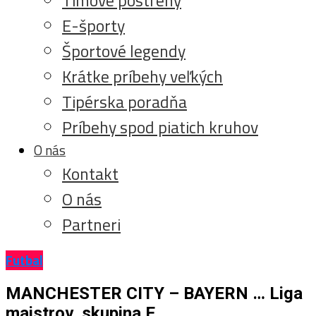
E-športy
Športové legendy
Krátke príbehy veľkých
Tipérska poradňa
Príbehy spod piatich kruhov
O nás
Kontakt
O nás
Partneri
Futbal
MANCHESTER CITY – BAYERN … Liga
majstrov, skupina E