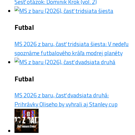
Šesť otázok: Dominik Krok (vol. 2)
Futbal
MS 2026 z baru, časť tridsiata šiesta: V nedeľu
spoznáme futbalového kráľa modrej planéty
Futbal
MS 2026 z baru, časť dvadsiata druhá:
Prihrávky Oliseho by vyhrali aj Stanley cup