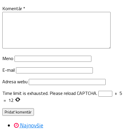
Komentár
*
Meno
E-mail
Adresa webu
Time limit is exhausted. Please reload CAPTCHA.
+
5
=
12
Najnovšie