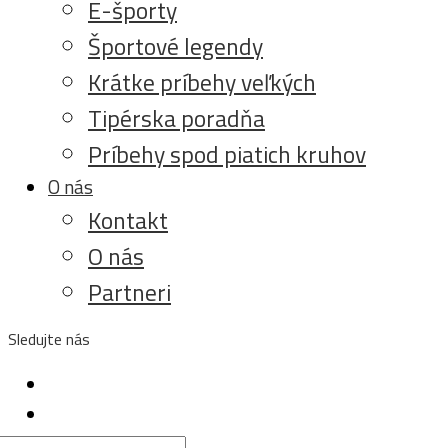
E-športy
Športové legendy
Krátke príbehy veľkých
Tipérska poradňa
Príbehy spod piatich kruhov
O nás
Kontakt
O nás
Partneri
Sledujte nás