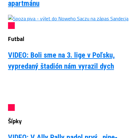
apartmánu
Futbal
VIDEO: Boli sme na 3. lige v Poľsku,
vypredaný štadión nám vyrazil dych
Šípky
VIDEO: V Ally Pally padol prvý „nine-