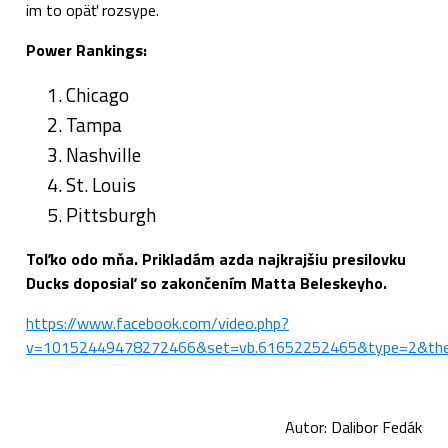
im to opäť rozsype.
Power Rankings:
Chicago
Tampa
Nashville
St. Louis
Pittsburgh
Toľko odo mňa.
Prikladám azda najkrajšiu presilovku
Ducks doposiaľ so zakončením Matta Beleskeyho.
https://www.facebook.com/video.php?
v=10152449478272466&set=vb.61652252465&type=2&the
Autor: Dalibor Fedák