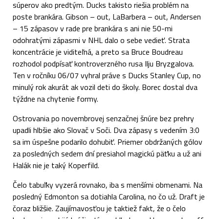
súperov ako predtým. Ducks takisto riešia problém na
poste brankára. Gibson – out, LaBarbera – out, Andersen
– 15 zápasov v rade pre brankára s ani nie 50-mi
odohratými zápasmi v NHL dalo o sebe vedieť. Strata
koncentrácie je viditeľná, a preto sa Bruce Boudreau
rozhodol podpísať kontroverzného rusa Ilju Bryzgalova.
Ten v ročníku 06/07 vyhral práve s Ducks Stanley Cup, no
minulý rok akurát ak vozil deti do školy. Borec dostal dva
týždne na chytenie formy.
Ostrovania po novembrovej senzačnej šnúre bez prehry
upadli hlbšie ako Slovač v Soči. Dva zápasy s vedením 3:0
sa im úspešne podarilo dohubiť. Priemer obdržaných gólov
za posledných sedem dní presiahol magickú päťku a už ani
Halák nie je taký Koperfild.
Čelo tabuľky vyzerá rovnako, iba s menšími obmenami. Na
posledný Edmonton sa dotiahla Carolina, no čo už. Draft je
čoraz bližšie. Zaujímavosťou je taktiež fakt, že o čelo