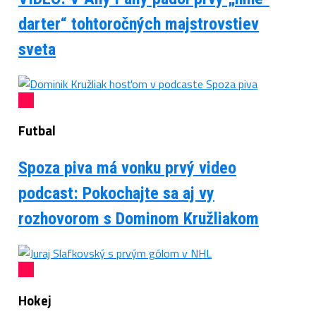
darter“ tohtoročných majstrovstiev
sveta
Futbal
Spoza piva má vonku prvý video
podcast: Pokochajte sa aj vy
rozhovorom s Dominom Kružliakom
Hokej