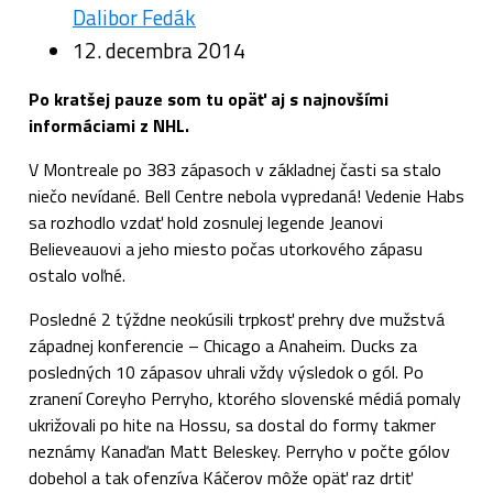
Dalibor Fedák
12. decembra 2014
Po kratšej pauze som tu opäť aj s najnovšími
informáciami z NHL.
V Montreale po 383 zápasoch v základnej časti sa stalo
niečo nevídané. Bell Centre nebola vypredaná! Vedenie Habs
sa rozhodlo vzdať hold zosnulej legende Jeanovi
Believeauovi a jeho miesto počas utorkového zápasu
ostalo voľné.
Posledné 2 týždne neokúsili trpkosť prehry dve mužstvá
západnej konferencie – Chicago a Anaheim. Ducks za
posledných 10 zápasov uhrali vždy výsledok o gól. Po
zranení Coreyho Perryho, ktorého slovenské médiá pomaly
ukrižovali po hite na Hossu, sa dostal do formy takmer
neznámy Kanaďan Matt Beleskey. Perryho v počte gólov
dobehol a tak ofenzíva Káčerov môže opäť raz drtiť