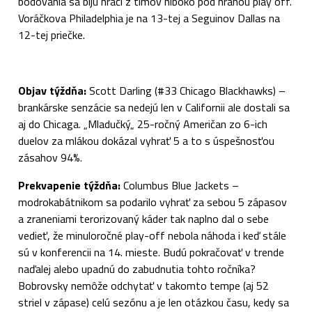
bodovania sa bijú hráči z tímov hlboko pod hranou play off.
Voráčkova Philadelphia je na 13-tej a Seguinov Dallas na
12-tej priečke.
Objav týždňa:
Scott Darling (#33 Chicago Blackhawks) –
brankárske senzácie sa nedejú len v Californii ale dostali sa
aj do Chicaga. „Mladučký„ 25-ročný Američan zo 6-ich
duelov za mlákou dokázal vyhrať 5 a to s úspešnosťou
zásahov 94%.
Prekvapenie týždňa:
Columbus Blue Jackets –
modrokabátnikom sa podarilo vyhrať za sebou 5 zápasov
a zraneniami terorizovaný káder tak naplno dal o sebe
vedieť, že minuloročné play-off nebola náhoda i keď stále
sú v konferencii na 14. mieste. Budú pokračovať v trende
naďalej alebo upadnú do zabudnutia tohto ročníka?
Bobrovsky nemôže odchytať v takomto tempe (aj 52
striel v zápase) celú sezónu a je len otázkou času, kedy sa