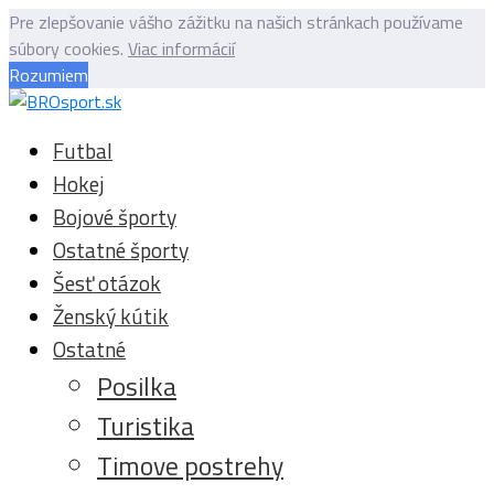
Pre zlepšovanie vášho zážitku na našich stránkach používame
súbory cookies.
Viac informácií
Rozumiem
Futbal
Hokej
Bojové športy
Ostatné športy
Šesť otázok
Ženský kútik
Ostatné
Posilka
Turistika
Timove postrehy