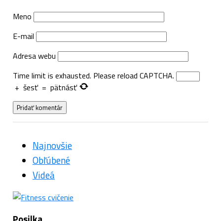
Meno
E-mail
Adresa webu
Time limit is exhausted. Please reload CAPTCHA.
+
šesť
=
pätnásť
Najnovšie
Obľúbené
Videá
Posilka