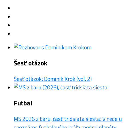
Šesť otázok
Šesť otázok: Dominik Krok (vol. 2)
Futbal
MS 2026 z baru, časť tridsiata šiesta: V nedeľu
spoznáme futbalového kráľa modrej planéty