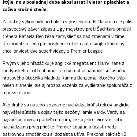
štýle, no v poslednej dobe akosi stratil vietor z plachiet a
zažíva krušné chvíle.
Žalostný výkon bieleho baletu v poslednom El Clásicu a nie príliš
presvedčivý záver zápasu Ligy majstrov proti Šachtaru prinútili
trénera Rafaela Benitéza zamyslieť sa nad zmenami v tíme.
Rozhodol sa teda pre posilnenie útoku a do svojho kádru by
chcel priviesť dve superhviezdy z Premier League.
Prvým v jeho hľadáčiku je anglický megatalent Harry Kane z
londýnskeho Tottenhamu. Ten by mohol nahradiť súčasného
hrotového útočníka Madridu Karima Benzemu, ktorého trápi
nielen zranenie, ale aj hrozba väzenia za vydieranie spoluhráča z
reprezentácie.
Ako druhý sa na jeho zozname nachádza kráľ strelcov anglickej
najvyššej súťaže a objav tejto sezóny Jamie Vardy. Vardy sa
najväčšou mierou podieľa na tom, že sa jeho Leicester City
nachádza na prvej priečke Premier League a účasť medzi
ostrovnou smotánkou si dozaista užíva. Prekonal taktiež 12