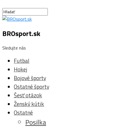
BROsport.sk
Sledujte nás
Futbal
Hokej
Bojové športy
Ostatné športy
Šesť otázok
Ženský kútik
Ostatné
Posilka