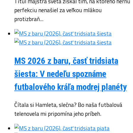
Titul majstra sveta získal tím, na ktorého hernú
perfekciu nenašiel za veľkou mlákou
protizbraň...
MS 2026 z baru, časť tridsiata
šiesta: V nedeľu spoznáme
futbalového kráľa modrej planéty
Čítala si Hamleta, slečna? Bo naša futbalová
telenovela mi pripomína jeho príbeh.