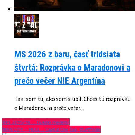
MS 2026 z baru, časť tridsiata
štvrtá: Rozprávka o Maradonovi a
prečo večer NIE Argentína
Tak, som tu, ako som sľúbil. Chceš tú rozprávku
o Maradonovi a prečo večer...
BPL 2015/16 … 14.kolo /nedeľa/
MAN CITY – HULL … Capital One Cup, štvrťfinále