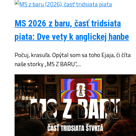
MS 2026 z baru, časť tridsiata
piata: Dve vety k anglickej hanbe
Počuj, krasuľa. Opýtal som sa toho Ejaja, či číta
naše storky „MS Z BARU“,...