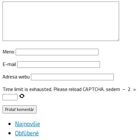
Meno
E-mail
Adresa webu
Time limit is exhausted. Please reload CAPTCHA.
sedem
−
2
=
Najnovšie
Obľúbené