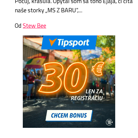
Počuj, krasuľa. Opýtal som sa toho Ejaja, či číta
naše storky „MS Z BARU“,...
Od
Stew Bee