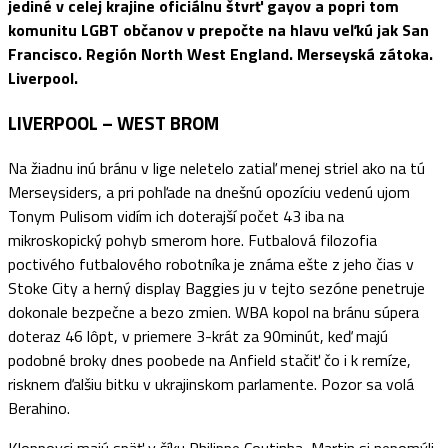
jediné v celej krajine oficiálnu štvrť gayov a popri tom
komunitu LGBT občanov v prepočte na hlavu veľkú jak San
Francisco. R
egión North West England. Merseyská zátoka.
Liverpool.
LIVERPOOL – WEST BROM
Na žiadnu inú bránu v lige neletelo zatiaľ menej striel ako na tú
Merseysiders, a pri pohľade na dnešnú opozíciu vedenú ujom
Tonym Pulisom vidím ich doterajší počet 43 iba na
mikroskopický pohyb smerom hore. Futbalová filozofia
poctivého futbalového robotníka je známa ešte z jeho čias v
Stoke City a herný display Baggies ju v tejto sezóne penetruje
dokonale bezpečne a bezo zmien. WBA kopol na bránu súpera
doteraz 46 lôpt, v priemere 3-krát za 90minút, keď majú
podobné broky dnes poobede na Anfield stačiť čo i k remíze,
risknem ďalšiu bitku v ukrajinskom parlamente. Pozor sa volá
Berahino.
Kloppovci majú späť v šíku Philippe Coutinha, Martin si nepomýli