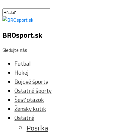
BROsport.sk
Sledujte nás
Futbal
Hokej
Bojové športy
Ostatné športy
Šesť otázok
Ženský kútik
Ostatné
Posilka