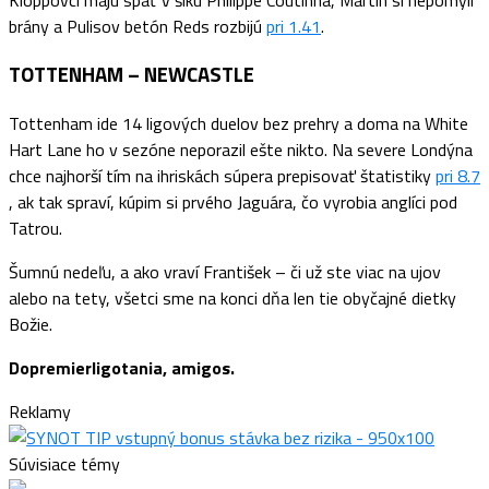
brány a Pulisov betón Reds rozbijú
pri 1.41
.
TOTTENHAM – NEWCASTLE
Tottenham ide 14 ligových duelov bez prehry a doma na White
Hart Lane ho v sezóne neporazil ešte nikto. Na severe Londýna
chce najhorší tím na ihriskách súpera prepisovať štatistiky
pri 8.7
,
ak tak spraví, kúpim si prvého Jaguára, čo vyrobia anglíci pod
Tatrou.
Šumnú nedeľu, a ako vraví František – či už ste viac na ujov
alebo na tety, všetci sme na konci dňa len tie obyčajné dietky
Božie.
Dopremierligotania, amigos.
Reklamy
Súvisiace témy