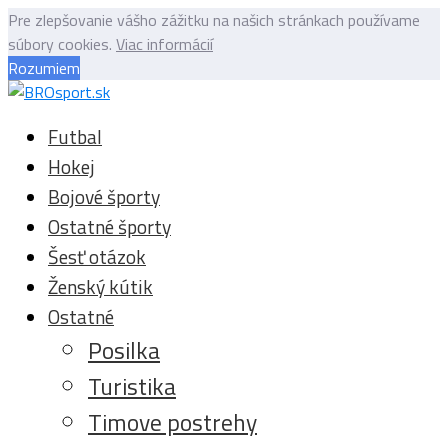
Pre zlepšovanie vášho zážitku na našich stránkach používame
súbory cookies.
Viac informácií
Rozumiem
Futbal
Hokej
Bojové športy
Ostatné športy
Šesť otázok
Ženský kútik
Ostatné
Posilka
Turistika
Timove postrehy