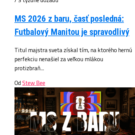
MS 2026 z baru, časť posledná:
Futbalový Manitou je spravodlivý
Titul majstra sveta získal tím, na ktorého hernú
perfekciu nenašiel za veľkou mlákou
protizbraň...
Od
Stew Bee