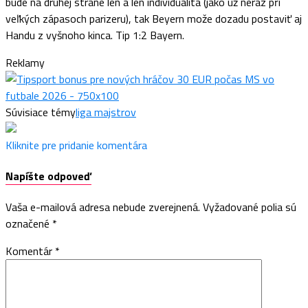
bude na druhej strane len a len individualita (jako už neraz při
veľkých zápasoch parizeru), tak Beyern može dozadu postaviť aj
Handu z vyšnoho kinca. Tip 1:2 Bayern.
Reklamy
Súvisiace témy
liga majstrov
Kliknite pre pridanie komentára
Napíšte odpoveď
Vaša e-mailová adresa nebude zverejnená.
Vyžadované polia sú
označené
*
Komentár
*