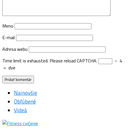
Meno
E-mail
Adresa webu
Time limit is exhausted. Please reload CAPTCHA.
−
4
=
dve
Najnovšie
Obľúbené
Videá