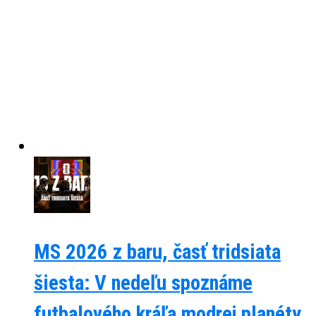
MS 2026 z baru, časť tridsiata
šiesta: V nedeľu spoznáme
futbalového kráľa modrej planéty