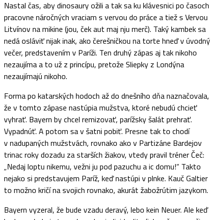
Nastal čas, aby dinosaury ožili a tak sa ku klávesnici po časoch
pracovne náročných vraciam s vervou do práce a tiež s Vervou
Litvínov na mikine (jou, ček aut maj nju merč). Taký kambek sa
nedá osláviť nijak inak, ako čerešničkou na torte hneď v úvodný
večer, predstavením v Paríži. Ten druhý zápas aj tak nikoho
nezaujíma a to už z princípu, pretože Sliepky z Londýna
nezaujímajú nikoho.
Forma po katarských hodoch až do dnešního dňa naznačovala,
že v tomto zápase nastúpia mužstva, ktoré nebudú chcieť
vyhrať. Bayern by chcel remizovať, parížsky šalát prehrať.
Vypadnúť. A potom sa v šatni pobiť. Presne tak to chodí
v nadupaných mužstvách, rovnako ako v Partizáne Bardejov
trinac roky dozadu za starších žiakov, vtedy pravil tréner Čeč:
„Nedaj loptu nikemu, vežni ju pod pazuchu a ic domu!“ Takto
nejako si predstavujem Paríž, keď nastúpi v plnke. Kauč Galtier
to možno kričí na svojich rovnako, akurát žabožrútim jazykom.
Bayern vyzeral, že bude vzadu deravý, lebo kein Neuer. Ale keď