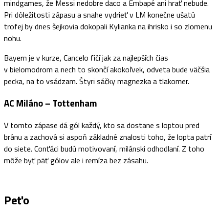
mindgames, že Messi nedobre daco a Embapé ani hrať nebude.
Pri dôležitosti zápasu a snahe vydrieť v LM konečne ušatú
trofej by dnes šejkovia dokopali Kylianka na ihrisko i so zlomenu
nohu.
Bayern je v kurze, Cancelo fičí jak za najlepších čias
v bielomodrom a nech to skončí akokoľvek, odveta bude väčšia
pecka, na to vsádzam. Štyri sáčky magnezka a tlakomer.
AC Miláno – Tottenham
V tomto zápase dá gól každý, kto sa dostane s loptou pred
bránu a zachová si aspoň základné znalosti toho, že lopta patrí
do siete. Conťáci budú motivovaní, milánski odhodlaní. Z toho
môže byť päť gólov ale i remíza bez zásahu.
Peťo