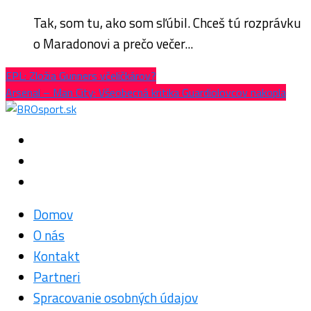
Tak, som tu, ako som sľúbil. Chceš tú rozprávku
o Maradonovi a prečo večer...
EPL: Zložia Gunners včeličkárov?
Arsenal – Man City: Všeobecná kritika Guardiolovcov nakopla
Domov
O nás
Kontakt
Partneri
Spracovanie osobných údajov