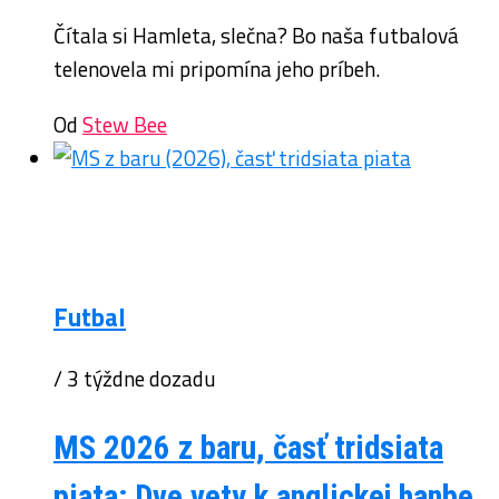
Čítala si Hamleta, slečna? Bo naša futbalová
telenovela mi pripomína jeho príbeh.
Od
Stew Bee
Futbal
/ 3 týždne dozadu
MS 2026 z baru, časť tridsiata
piata: Dve vety k anglickej hanbe