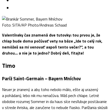
Foto: SITA/AP Photo/Andreas Schaad
Valentínsky čas znamená dve tutovky: tou prvou je, že
chlap bude doma počúvať vety na báze „Ide to celý rok,
nemôžeš sa mi venovať aspoň tento večer?“, a tou
druhou… a nie je to jedno? Dobrý deň, fitajte!
Timo
Paríž Saint-Germain – Bayern Mníchov
Neuer je zranený a aby toho nebolo málo, ešte aj urazený
a pohádaný, lebo nik mu nenačúva. Máš pech chlape. Letné
obdobie rozumej Sommer in da haus síce nesľubuje postávanie
v strede ihriska, ale zaručene to nebude fiasko. Parížania skúsili