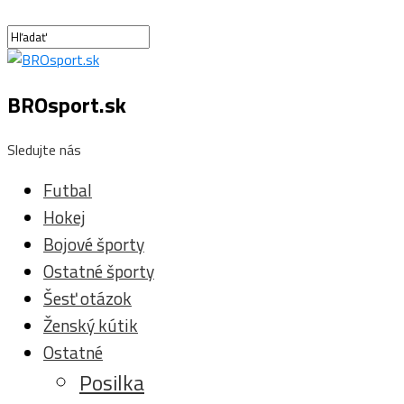
BROsport.sk
Sledujte nás
Futbal
Hokej
Bojové športy
Ostatné športy
Šesť otázok
Ženský kútik
Ostatné
Posilka