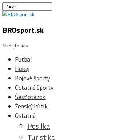
BROsport.sk
Sledujte nás
Futbal
Hokej
Bojové športy
Ostatné športy
Šesť otázok
Ženský kútik
Ostatné
Posilka
Turistika