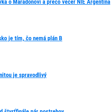
ávka o Maradonovi a prečo večer NIE Argentína
lsko je tím, čo nemá plán B
itou je spravodlivý
d štvrťfinále pár postrehov