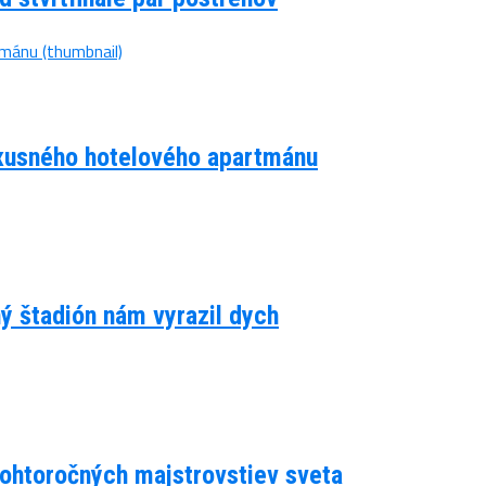
luxusného hotelového apartmánu
ný štadión nám vyrazil dych
 tohtoročných majstrovstiev sveta