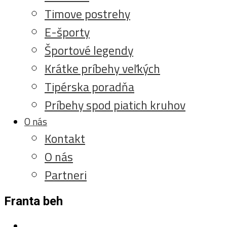
Timove postrehy
E-športy
Športové legendy
Krátke príbehy veľkých
Tipérska poradňa
Príbehy spod piatich kruhov
O nás
Kontakt
O nás
Partneri
Franta beh