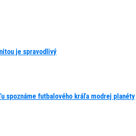
itou je spravodlivý
eľu spoznáme futbalového kráľa modrej planéty