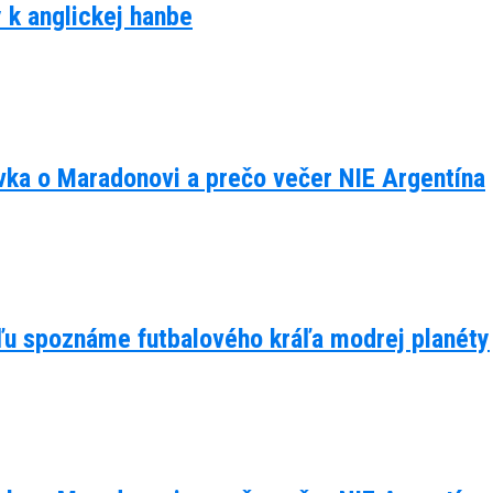
y k anglickej hanbe
ávka o Maradonovi a prečo večer NIE Argentína
eľu spoznáme futbalového kráľa modrej planéty