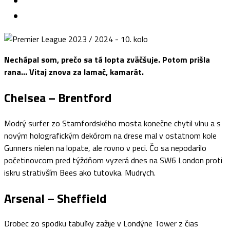
Nechápal som, prečo sa tá lopta zväčšuje. Potom prišla
rana… Vitaj znova za lamač, kamarát.
Chelsea – Brentford
Modrý surfer zo Stamfordského mosta konečne chytil vlnu a s
novým holografickým dekórom na drese mal v ostatnom kole
Gunners nielen na lopate, ale rovno v peci. Čo sa nepodarilo
početinovcom pred týždňom vyzerá dnes na SW6 London proti
iskru strativším Bees ako tutovka. Mudrych.
Arsenal – Sheffield
Drobec zo spodku tabuľky zažije v Londýne Tower z čias