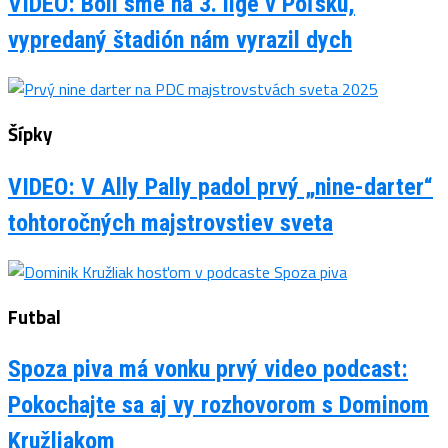
VIDEO: Boli sme na 3. lige v Poľsku,
vypredaný štadión nám vyrazil dych
Šípky
VIDEO: V Ally Pally padol prvý „nine-darter“
tohtoročných majstrovstiev sveta
Futbal
Spoza piva má vonku prvý video podcast:
Pokochajte sa aj vy rozhovorom s Dominom
Kružliakom