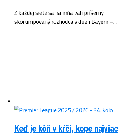
Z každej siete sa na mňa valí príšerný,
skorumpovaný rozhodca v dueli Bayern –...
Keď je kôň v kŕči, kope najviac