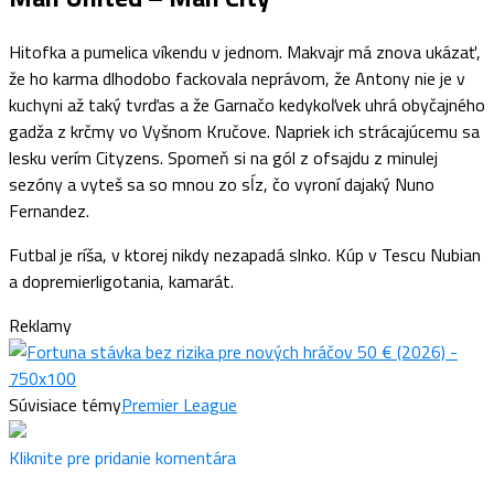
Hitofka a pumelica víkendu v jednom. Makvajr má znova ukázať,
že ho karma dlhodobo fackovala neprávom, že Antony nie je v
kuchyni až taký tvrďas a že Garnačo kedykoľvek uhrá obyčajného
gadža z krčmy vo Vyšnom Kručove. Napriek ich strácajúcemu sa
lesku verím Cityzens. Spomeň si na gól z ofsajdu z minulej
sezóny a vyteš sa so mnou zo sĺz, čo vyroní dajaký Nuno
Fernandez.
Futbal je ríša, v ktorej nikdy nezapadá slnko. Kúp v Tescu Nubian
a dopremierligotania, kamarát.
Reklamy
Súvisiace témy
Premier League
Kliknite pre pridanie komentára