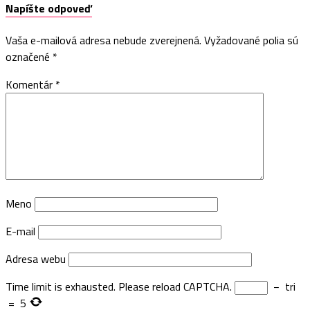
Napíšte odpoveď
Vaša e-mailová adresa nebude zverejnená.
Vyžadované polia sú
označené
*
Komentár
*
Meno
E-mail
Adresa webu
Time limit is exhausted. Please reload CAPTCHA.
−
tri
=
5