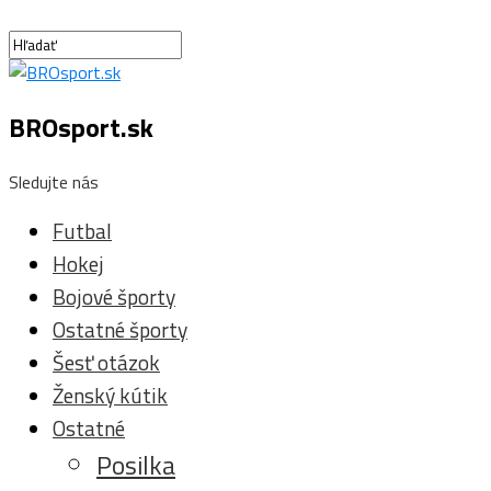
BROsport.sk
Sledujte nás
Futbal
Hokej
Bojové športy
Ostatné športy
Šesť otázok
Ženský kútik
Ostatné
Posilka