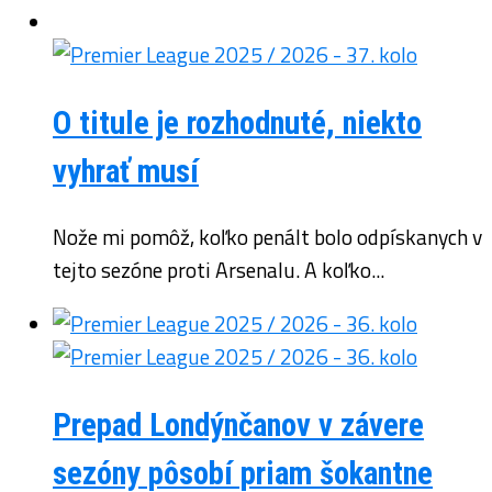
O titule je rozhodnuté, niekto
vyhrať musí
Nože mi pomôž, koľko penált bolo odpískanych v
tejto sezóne proti Arsenalu. A koľko...
Prepad Londýnčanov v závere
sezóny pôsobí priam šokantne