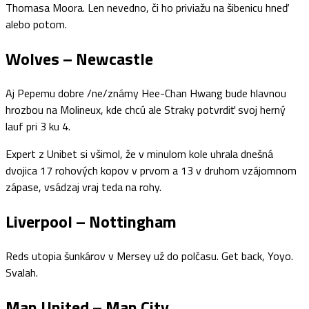
Thomasa Moora. Len nevedno, či ho priviažu na šibenicu hneď
alebo potom.
Wolves – Newcastle
Aj Pepemu dobre /ne/známy Hee-Chan Hwang bude hlavnou
hrozbou na Molineux, kde chcú ale Straky potvrdiť svoj herný
lauf pri 3 ku 4.
Expert z Unibet si všimol, že v minulom kole uhrala dnešná
dvojica 17 rohových kopov v prvom a 13 v druhom vzájomnom
zápase, vsádzaj vraj teda na rohy.
Liverpool – Nottingham
Reds utopia šunkárov v Mersey už do polčasu. Get back, Yoyo.
Svalah.
Man United – Man City