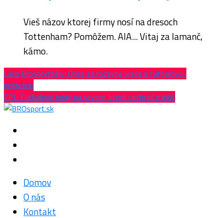
Vieš názov ktorej firmy nosí na dresoch
Tottenham? Pomôžem. AIA... Vitaj za lamanč,
kámo.
Laco Brosportbély: Dnes sa rozsype vrece s futbalovou
noblesou
EPL: Futbalové hody na severe, ktoré nechceš minúť
Domov
O nás
Kontakt