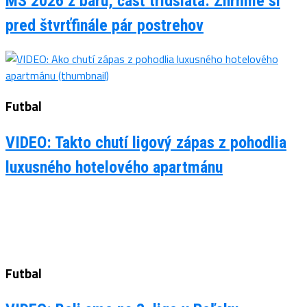
MS 2026 z baru, časť tridsiata: Zhrňme si
pred štvrťfinále pár postrehov
Futbal
VIDEO: Takto chutí ligový zápas z pohodlia
luxusného hotelového apartmánu
Futbal