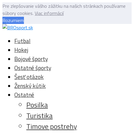
Pre zlepšovanie vášho zážitku na našich stránkach používame
súbory cookies.
Viac informácií
Rozumiem
Futbal
Hokej
Bojové športy
Ostatné športy
Šesť otázok
Ženský kútik
Ostatné
Posilka
Turistika
Timove postrehy