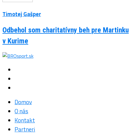
Timotej Gašper
Odbehol som charitatívny beh pre Martinku
v Kurime
Domov
O nás
Kontakt
Partneri