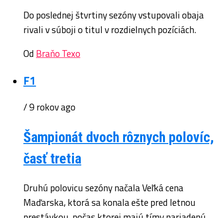
Do poslednej štvrtiny sezóny vstupovali obaja
rivali v súboji o titul v rozdielnych pozíciách.
Od
Braňo Texo
F1
/ 9 rokov ago
Šampionát dvoch rôznych polovíc,
časť tretia
Druhú polovicu sezóny načala Veľká cena
Maďarska, ktorá sa konala ešte pred letnou
prestávkou, počas ktorej majú tímy nariadenú