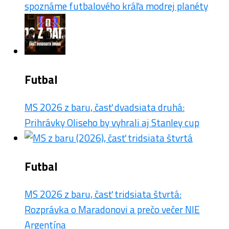
spoznáme futbalového kráľa modrej planéty
Futbal
MS 2026 z baru, časť dvadsiata druhá:
Prihrávky Oliseho by vyhrali aj Stanley cup
Futbal
MS 2026 z baru, časť tridsiata štvrtá:
Rozprávka o Maradonovi a prečo večer NIE
Argentína