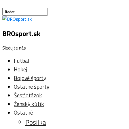
BROsport.sk
Sledujte nás
Futbal
Hokej
Bojové športy
Ostatné športy
Šesť otázok
Ženský kútik
Ostatné
Posilka