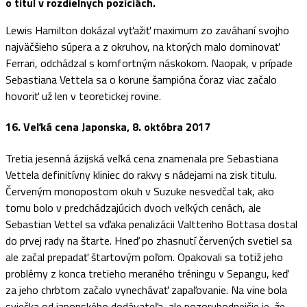
o titul v rozdielnych pozíciách.
Lewis Hamilton dokázal vyťažiť maximum zo zaváhaní svojho
najväčšieho súpera a z okruhov, na ktorých malo dominovať
Ferrari, odchádzal s komfortným náskokom. Naopak, v prípade
Sebastiana Vettela sa o korune šampióna čoraz viac začalo
hovoriť už len v teoretickej rovine.
16. Veľká cena Japonska, 8. októbra 2017
Tretia jesenná ázijská veľká cena znamenala pre Sebastiana
Vettela definitívny kliniec do rakvy s nádejami na zisk titulu.
Červeným monopostom okuh v Suzuke nesvedčal tak, ako
tomu bolo v predchádzajúcich dvoch veľkých cenách, ale
Sebastian Vettel sa vďaka penalizácii Valtteriho Bottasa dostal
do prvej rady na štarte. Hneď po zhasnutí červených svetiel sa
ale začal prepadať štartovým poľom. Opakovali sa totiž jeho
problémy z konca tretieho meraného tréningu v Sepangu, keď
za jeho chrbtom začalo vynechávať zapaľovanie. Na vine bola
sviečka od japonského dodávateľa, ale pozoruhodnejšie je, že