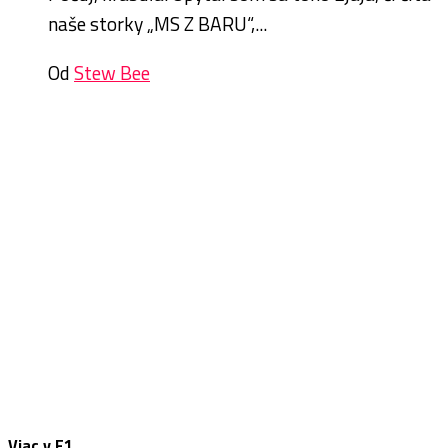
naše storky „MS Z BARU“,...
Od
Stew Bee
Viac v F1