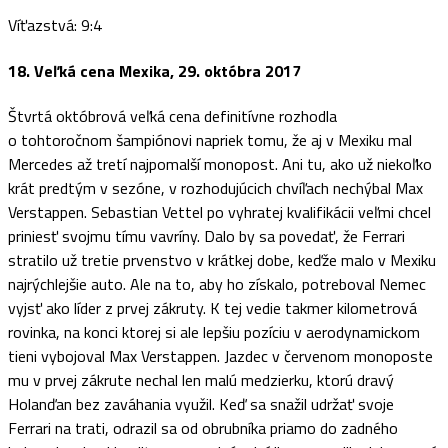
Víťazstvá: 9:4
18. Veľká cena Mexika, 29. októbra 2017
Štvrtá októbrová veľká cena definitívne rozhodla
o tohtoročnom šampiónovi napriek tomu, že aj v Mexiku mal
Mercedes až tretí najpomalší monopost. Ani tu, ako už niekoľko
krát predtým v sezóne, v rozhodujúcich chvíľach nechýbal Max
Verstappen. Sebastian Vettel po vyhratej kvalifikácii veľmi chcel
priniesť svojmu tímu vavríny. Dalo by sa povedať, že Ferrari
stratilo už tretie prvenstvo v krátkej dobe, keďže malo v Mexiku
najrýchlejšie auto. Ale na to, aby ho získalo, potreboval Nemec
vyjsť ako líder z prvej zákruty. K tej vedie takmer kilometrová
rovinka, na konci ktorej si ale lepšiu pozíciu v aerodynamickom
tieni vybojoval Max Verstappen. Jazdec v červenom monoposte
mu v prvej zákrute nechal len malú medzierku, ktorú dravý
Holanďan bez zaváhania využil. Keď sa snažil udržať svoje
Ferrari na trati, odrazil sa od obrubníka priamo do zadného