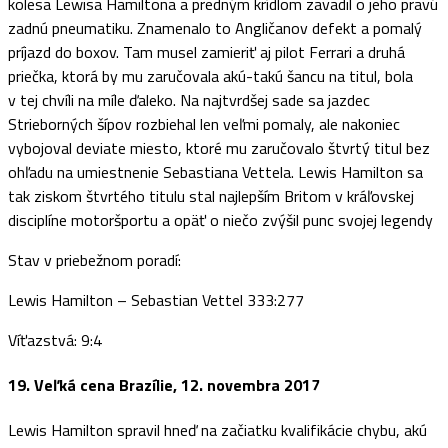
kolesa Lewisa Hamiltona a predným krídlom zavadil o jeho pravú
zadnú pneumatiku. Znamenalo to Angličanov defekt a pomalý
príjazd do boxov. Tam musel zamieriť aj pilot Ferrari a druhá
priečka, ktorá by mu zaručovala akú-takú šancu na titul, bola
v tej chvíli na míle ďaleko. Na najtvrdšej sade sa jazdec
Strieborných šípov rozbiehal len veľmi pomaly, ale nakoniec
vybojoval deviate miesto, ktoré mu zaručovalo štvrtý titul bez
ohľadu na umiestnenie Sebastiana Vettela. Lewis Hamilton sa
tak ziskom štvrtého titulu stal najlepším Britom v kráľovskej
disciplíne motoršportu a opäť o niečo zvýšil punc svojej legendy
Stav v priebežnom poradí:
Lewis Hamilton – Sebastian Vettel 333:277
Víťazstvá: 9:4
19. Veľká cena Brazílie, 12. novembra 2017
Lewis Hamilton spravil hneď na začiatku kvalifikácie chybu, akú