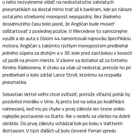
u neho nezvykneme vídať: na nedostatočne zahriatych
pneumatikách sa dostal mimo trať až k bariéram, kde po náraze
ostal jeho strieborný monopost nepojazdný. Bez žiadneho
dosiahnutého času bolo jasné, že Angličan bude musieť
odštartovať z poslednej pozície. V Mercedese to samozrejme
využili a do auta s číslom 44 namontovali najnovšiu špecifikáciu
motora. Angličan s takýmto rýchlym monopostom predbiehal
jedného súpera za druhým a v 30. kole pred zastávkou v boxoch
už jazdil na prvom mieste. V závere sa dotiahol až za tretieho
Kimiho Räikkönena. K útoku sa však už nedostal, pretože ho pri
predbiehaní o kolo zdržal Lance Stroll, ktorému sa rozpadla
pneumatika.
Sebastian Vettel veľmi chcel zvíťaziť, pretože víťazný pohár by
pozdvihol morálku v tíme. Aj preto bol na seba po kvalifikácii
nahnevaný, keď mu po chybe v prvej zákrute len tesne uniklo
najlepšie postavenie na štarte. Ale v nedeľu sa všetko na dobré
obrátilo. Do prvej zákruty vchádzal bok po boku s Valtterim
Bottasom. V tých ďalších už bolo červené Ferrari vpredu