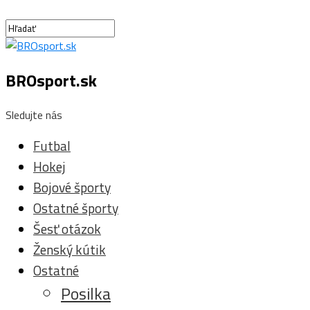
BROsport.sk
Sledujte nás
Futbal
Hokej
Bojové športy
Ostatné športy
Šesť otázok
Ženský kútik
Ostatné
Posilka