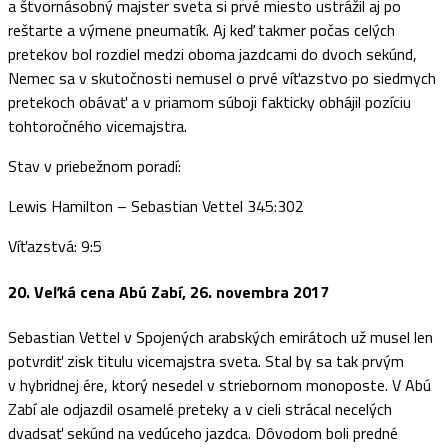
a štvornásobný majster sveta si prvé miesto ustrážil aj po
reštarte a výmene pneumatík. Aj keď takmer počas celých
pretekov bol rozdiel medzi oboma jazdcami do dvoch sekúnd,
Nemec sa v skutočnosti nemusel o prvé víťazstvo po siedmych
pretekoch obávať a v priamom súboji fakticky obhájil pozíciu
tohtoročného vicemajstra.
Stav v priebežnom poradí:
Lewis Hamilton – Sebastian Vettel 345:302
Víťazstvá: 9:5
20. Veľká cena Abú Zabí, 26. novembra 2017
Sebastian Vettel v Spojených arabských emirátoch už musel len
potvrdiť zisk titulu vicemajstra sveta. Stal by sa tak prvým
v hybridnej ére, ktorý nesedel v striebornom monoposte. V Abú
Zabí ale odjazdil osamelé preteky a v cieli strácal necelých
dvadsať sekúnd na vedúceho jazdca. Dôvodom boli predné