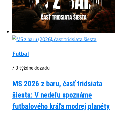
Futbal
/ 3 týždne dozadu
MS 2026 z baru, časť tridsiata
šiesta: V nedeľu spoznáme
futbalového kráľa modrej planéty