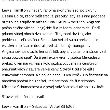
Lewis Hamilton v nedeľu ráno najskôr previezol po okruhu
Usaina Bolta, ktorý odštartoval preteky, aby sa s ním poobede
stretol na stupňoch víťazov. Na Okruhu Amerík bol Angličan
počas celého víkendu najrýchlejší v každom jednom dni. Ďalší
priamy súboj oboch rivalov skončil symbolicky tak, ako
prebiehala celá sezóna. Sebastian Vettel sa na prekvapenie
všetkých po štarte dostal pred strieborný monopost.
Angličanovi ale stačilo len šesť kôl, aby si v priamom súboji vzal
svoju pozíciu späť. Ďalší perfektný víkend jazdca Mercedesu
prekazilo len najrýchlejšie kolo jazdca Scuderie na čerstvých
pneumatikách v závere veľkej ceny. Štvrtý titul síce ešte
oslavovať nemohol, ale bol od neho už len krôčik. Do štatistík sa
napokon predsa len zapísal, keď prekonal ďalší z rekordov
Michaela Schumachera a z prvej rady štartoval už po 117. krát.
Stav v priebežnom poradí:
Lewis Hamilton – Sebastian Vettel 331:265