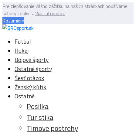
Pre zlepšovanie vášho zážitku na našich stránkach používame
súbory cookies.
Viac informácií
Rozumiem
Futbal
Hokej
Bojové športy
Ostatné športy
Šesť otázok
Ženský kútik
Ostatné
Posilka
Turistika
Timove postrehy