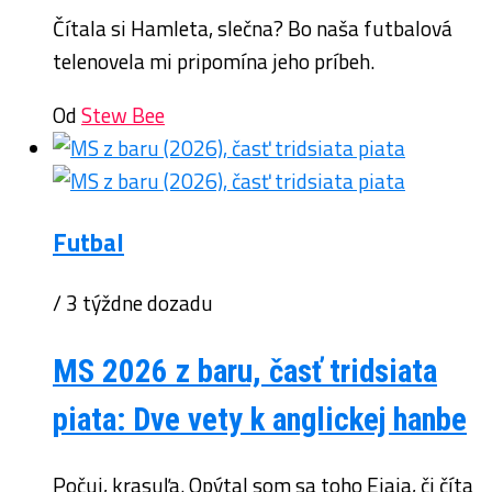
Čítala si Hamleta, slečna? Bo naša futbalová
telenovela mi pripomína jeho príbeh.
Od
Stew Bee
Futbal
/ 3 týždne dozadu
MS 2026 z baru, časť tridsiata
piata: Dve vety k anglickej hanbe
Počuj, krasuľa. Opýtal som sa toho Ejaja, či číta