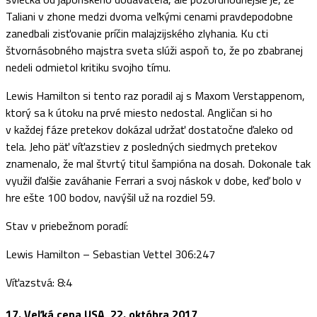
Taliani v zhone medzi dvoma veľkými cenami pravdepodobne
zanedbali zisťovanie príčin malajzijského zlyhania. Ku cti
štvornásobného majstra sveta slúži aspoň to, že po zbabranej
nedeli odmietol kritiku svojho tímu.
Lewis Hamilton si tento raz poradil aj s Maxom Verstappenom,
ktorý sa k útoku na prvé miesto nedostal. Angličan si ho
v každej fáze pretekov dokázal udržať dostatočne ďaleko od
tela. Jeho päť víťazstiev z posledných siedmych pretekov
znamenalo, že mal štvrtý titul šampióna na dosah. Dokonale tak
využil ďalšie zaváhanie Ferrari a svoj náskok v dobe, keď bolo v
hre ešte 100 bodov, navýšil už na rozdiel 59.
Stav v priebežnom poradí:
Lewis Hamilton – Sebastian Vettel 306:247
Víťazstvá: 8:4
17. Veľká cena USA, 22. októbra 2017