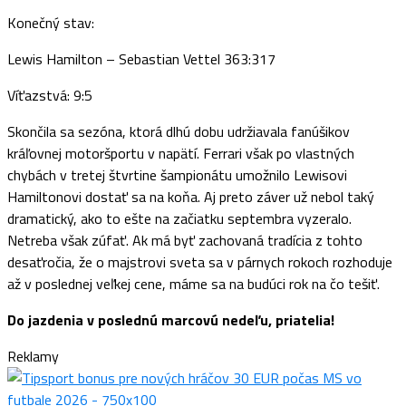
Konečný stav:
Lewis Hamilton – Sebastian Vettel 363:317
Víťazstvá: 9:5
Skončila sa sezóna, ktorá dlhú dobu udržiavala fanúšikov
kráľovnej motoršportu v napätí. Ferrari však po vlastných
chybách v tretej štvrtine šampionátu umožnilo Lewisovi
Hamiltonovi dostať sa na koňa. Aj preto záver už nebol taký
dramatický, ako to ešte na začiatku septembra vyzeralo.
Netreba však zúfať. Ak má byť zachovaná tradícia z tohto
desaťročia, že o majstrovi sveta sa v párnych rokoch rozhoduje
až v poslednej veľkej cene, máme sa na budúci rok na čo tešiť.
Do jazdenia v poslednú marcovú nedeľu, priatelia!
Reklamy