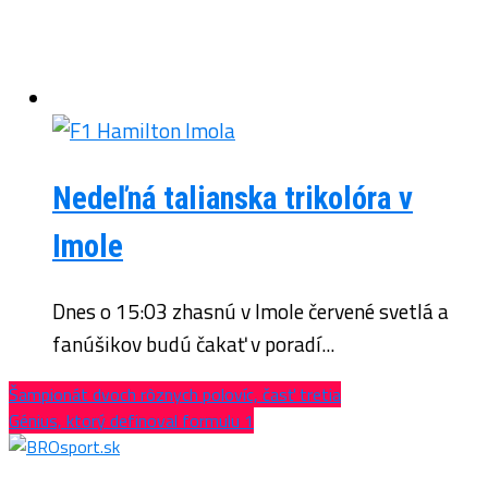
Nedeľná talianska trikolóra v
Imole
Dnes o 15:03 zhasnú v Imole červené svetlá a
fanúšikov budú čakať v poradí...
Šampionát dvoch rôznych polovíc, časť tretia
Génius, ktorý definoval formulu 1