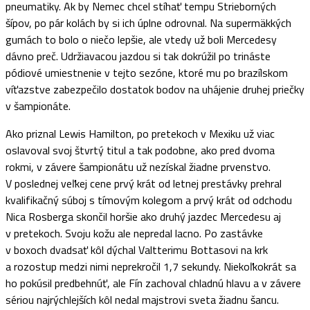
pneumatiky. Ak by Nemec chcel stíhať tempu Strieborných
šípov, po pár kolách by si ich úplne odrovnal. Na supermäkkých
gumách to bolo o niečo lepšie, ale vtedy už boli Mercedesy
dávno preč. Udržiavacou jazdou si tak dokrúžil po trináste
pódiové umiestnenie v tejto sezóne, ktoré mu po brazílskom
víťazstve zabezpečilo dostatok bodov na uhájenie druhej priečky
v šampionáte.
Ako priznal Lewis Hamilton, po pretekoch v Mexiku už viac
oslavoval svoj štvrtý titul a tak podobne, ako pred dvoma
rokmi, v závere šampionátu už nezískal žiadne prvenstvo.
V poslednej veľkej cene prvý krát od letnej prestávky prehral
kvalifikačný súboj s tímovým kolegom a prvý krát od odchodu
Nica Rosberga skončil horšie ako druhý jazdec Mercedesu aj
v pretekoch. Svoju kožu ale nepredal lacno. Po zastávke
v boxoch dvadsať kôl dýchal Valtterimu Bottasovi na krk
a rozostup medzi nimi neprekročil 1,7 sekundy. Niekoľkokrát sa
ho pokúsil predbehnúť, ale Fín zachoval chladnú hlavu a v závere
sériou najrýchlejších kôl nedal majstrovi sveta žiadnu šancu.