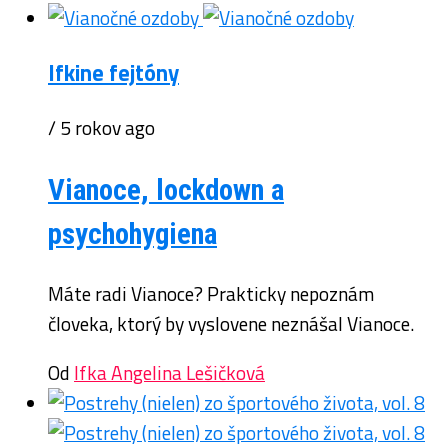
Ifkine fejtóny
/ 5 rokov ago
Vianoce, lockdown a
psychohygiena
Máte radi Vianoce? Prakticky nepoznám
človeka, ktorý by vyslovene neznášal Vianoce.
Od
Ifka Angelina Lešičková