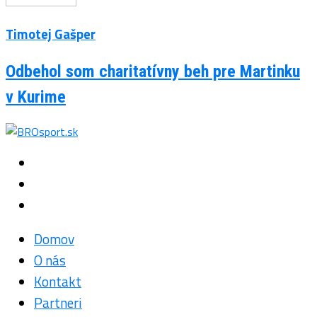
Timotej Gašper
Odbehol som charitatívny beh pre Martinku
v Kurime
Domov
O nás
Kontakt
Partneri