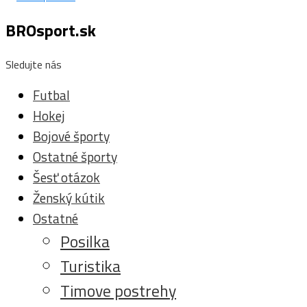
BROsport.sk
Sledujte nás
Futbal
Hokej
Bojové športy
Ostatné športy
Šesť otázok
Ženský kútik
Ostatné
Posilka
Turistika
Timove postrehy