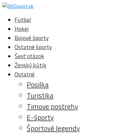
Futbal
Hokej
Bojové športy
Ostatné športy
Šesť otázok
Ženský kútik
Ostatné
Posilka
Turistika
Timove postrehy
E-športy
Športové legendy