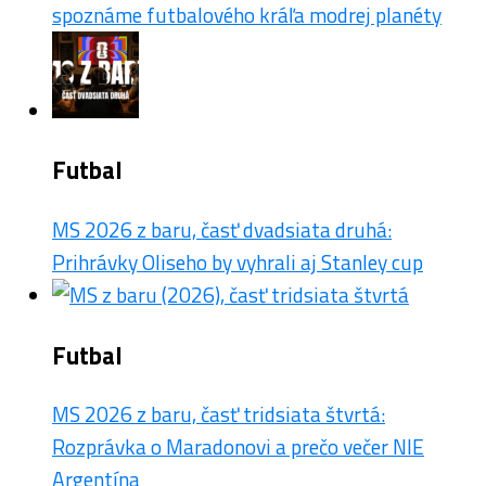
spoznáme futbalového kráľa modrej planéty
Futbal
MS 2026 z baru, časť dvadsiata druhá:
Prihrávky Oliseho by vyhrali aj Stanley cup
Futbal
MS 2026 z baru, časť tridsiata štvrtá:
Rozprávka o Maradonovi a prečo večer NIE
Argentína