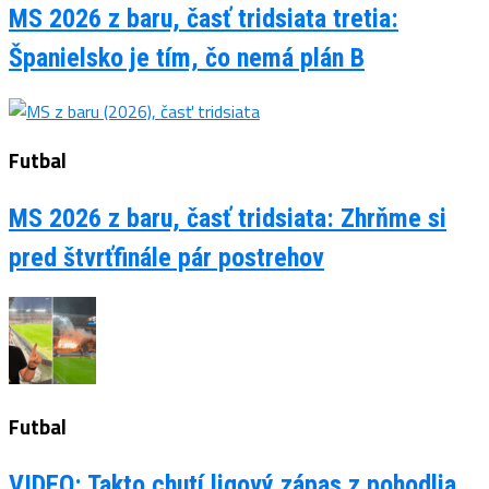
MS 2026 z baru, časť tridsiata tretia:
Španielsko je tím, čo nemá plán B
Futbal
MS 2026 z baru, časť tridsiata: Zhrňme si
pred štvrťfinále pár postrehov
Futbal
VIDEO: Takto chutí ligový zápas z pohodlia