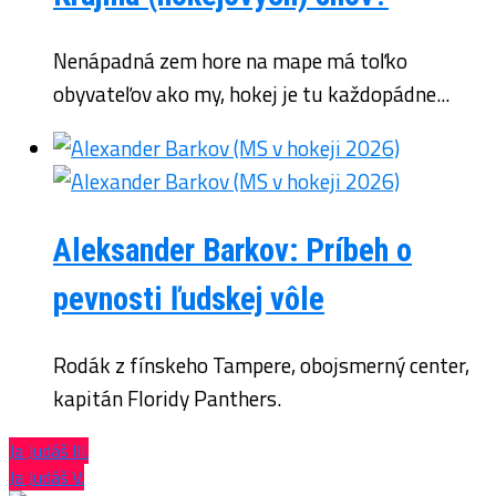
Nenápadná zem hore na mape má toľko
obyvateľov ako my, hokej je tu každopádne...
Aleksander Barkov: Príbeh o
pevnosti ľudskej vôle
Rodák z fínskeho Tampere, obojsmerný center,
kapitán Floridy Panthers.
Ja Judáš III.
Ja Judáš V.