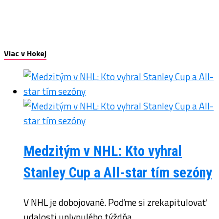
Viac v Hokej
Medzitým v NHL: Kto vyhral
Stanley Cup a All-star tím sezóny
V NHL je dobojované. Poďme si zrekapitulovať
udalosti uplynulého týždňa.