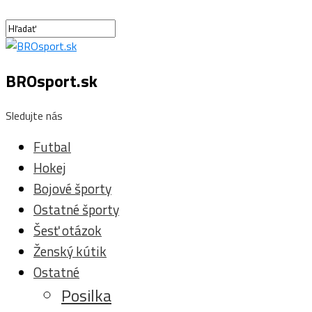
BROsport.sk
Sledujte nás
Futbal
Hokej
Bojové športy
Ostatné športy
Šesť otázok
Ženský kútik
Ostatné
Posilka