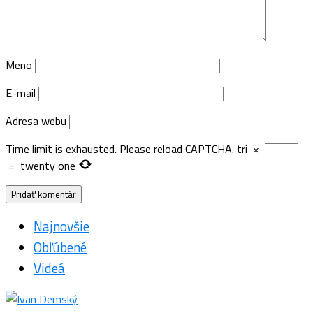
Meno
E-mail
Adresa webu
Time limit is exhausted. Please reload CAPTCHA.
tri
×
=
twenty one
Najnovšie
Obľúbené
Videá