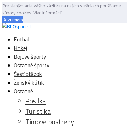
Pre zlepšovanie vášho zážitku na našich stránkach používame
súbory cookies.
Viac informácií
Rozumiem
Futbal
Hokej
Bojové športy
Ostatné športy
Šesť otázok
Ženský kútik
Ostatné
Posilka
Turistika
Timove postrehy