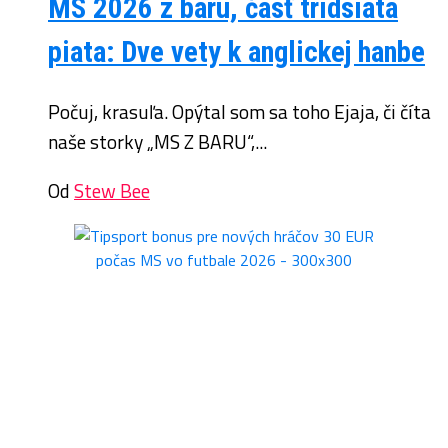
MS 2026 z baru, časť tridsiata
piata: Dve vety k anglickej hanbe
Počuj, krasuľa. Opýtal som sa toho Ejaja, či číta
naše storky „MS Z BARU“,...
Od
Stew Bee