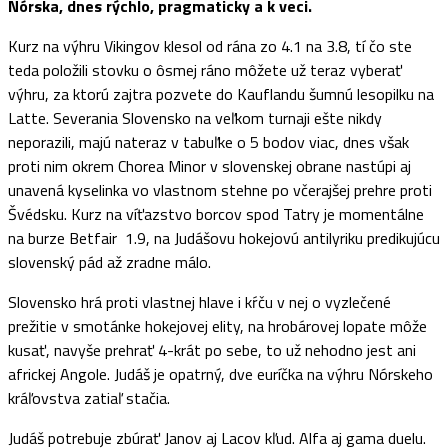
Nórska, dnes rýchlo, pragmaticky a k veci.
Kurz na výhru Vikingov klesol od rána zo 4.1 na 3.8, tí čo ste
teda položili stovku o ôsmej ráno môžete už teraz vyberať
výhru, za ktorú zajtra pozvete do Kauflandu šumnú lesopilku na
Latte. Severania Slovensko na veľkom turnaji ešte nikdy
neporazili, majú nateraz v tabuľke o 5 bodov viac, dnes však
proti nim okrem Chorea Minor v slovenskej obrane nastúpi aj
unavená kyselinka vo vlastnom stehne po včerajšej prehre proti
Švédsku. Kurz na víťazstvo borcov spod Tatry je momentálne
na burze Betfair 1.9, na Judášovu hokejovú antilyriku predikujúcu
slovenský pád až zradne málo.
Slovensko hrá proti vlastnej hlave i kŕču v nej o vyzlečené
prežitie v smotánke hokejovej elity, na hrobárovej lopate môže
kusať, navyše prehrať 4-krát po sebe, to už nehodno jest ani
africkej Angole. Judáš je opatrný, dve euríčka na výhru Nórskeho
kráľovstva zatiaľ stačia.
Judáš potrebuje zbúrať Janov aj Lacov kľud. Alfa aj gama duelu.