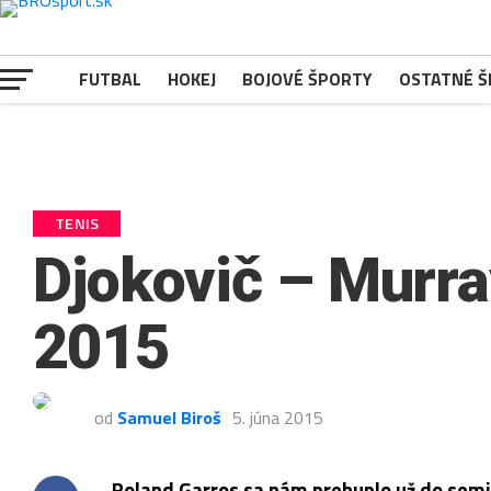
Pre zlepšovanie vášho zážitku na našich stránkach používame
súbory cookies.
Viac informácií
Rozumiem
FUTBAL
HOKEJ
BOJOVÉ ŠPORTY
OSTATNÉ 
TENIS
Djokovič – Murra
2015
od
Samuel Biroš
5. júna 2015
Roland Garros sa nám prehuplo už do semifi