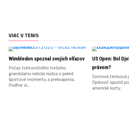
VIAC V TENIS
Wimbledon spoznal svojich víťazov
US Open: Bol Dj
právom?
Počas tohtoročného tretieho
grandslamu nebola núdza o pekné
Svetová tenisová 
športové momenty a prekvapenia.
Djokovič opustil po
Poďme si...
americké kurty.