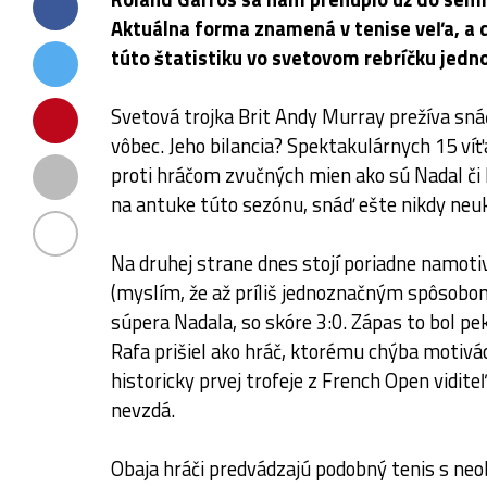
Aktuálna forma znamená v tenise veľa, a d
túto štatistiku vo svetovom rebríčku jedn
Svetová trojka Brit Andy Murray prežíva snáď
vôbec. Jeho bilancia? Spektakulárnych 15 víťa
proti hráčom zvučných mien ako sú Nadal či
na antuke túto sezónu, snáď ešte nikdy neu
Na druhej strane dnes stojí poriadne namoti
(myslím, že až príliš jednoznačným spôsobo
súpera Nadala, so skóre 3:0. Zápas to bol pe
Rafa prišiel ako hráč, ktorému chýba motiváci
historicky prvej trofeje z French Open viditeľ
nevzdá.
Obaja hráči predvádzajú podobný tenis s ne