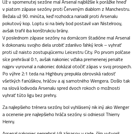
Už v spomenutej sezóne mal Arsenal najbližšie k porážke hneď
v piatom zápase sezóny proti Červeným diablom z Manchestru.
Bežala už 90. minúta, keď rozhodca nariadil proti Arsenalu
pokutový kop. Loptu si na biely bod postavil van Nistelrooy,
avšak trafil iba konštrukciu brány.
V poslednom zápase sezóny na domácom štadióne mal Arsenal
k dokonaniu svojho diela urobiť zdanlivo ľahký krok – vyhrať
proti už naisto zostupujúcemu Leicestru City. Po prvom polčase
síce prehrával 0:1, avšak nakoniec vďaka premenenej penalte
najprv vyrovnal a nakoniec dokázal otočiť zápas v svoj prospech.
Po výhre 2:1 teda na Highbury prepukla obrovská radosť
všetkých fanúšikov, hráčov a aj samotného Wengera. Došlo tak
na slová lodivoda Arsenalu spred dvoch rokoch o možnosti
vyhrať túto ligu bez prehry.
Za najlepšieho trénera sezóny bol vyhlásený nik iný ako Wenger
a ocenenie pre najlepšieho hráča sezóny si odniesol Thierry
Henry.
Arsenal nakoniec neprehral 49 zápasov v rade, čím vytvoril