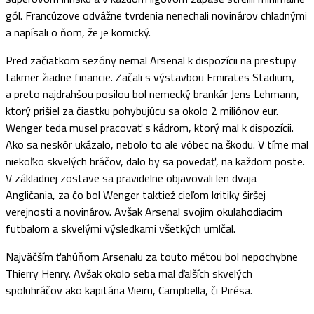
gól. Francúzove odvážne tvrdenia nenechali novinárov chladnými
a napísali o ňom, že je komický.
Pred začiatkom sezóny nemal Arsenal k dispozícii na prestupy
takmer žiadne financie. Začali s výstavbou Emirates Stadium,
a preto najdrahšou posilou bol nemecký brankár Jens Lehmann,
ktorý prišiel za čiastku pohybujúcu sa okolo 2 miliónov eur.
Wenger teda musel pracovať s kádrom, ktorý mal k dispozícii.
Ako sa neskôr ukázalo, nebolo to ale vôbec na škodu. V tíme mal
niekoľko skvelých hráčov, dalo by sa povedať, na každom poste.
V základnej zostave sa pravidelne objavovali len dvaja
Angličania, za čo bol Wenger taktiež cieľom kritiky širšej
verejnosti a novinárov. Avšak Arsenal svojim okulahodiacim
futbalom a skvelými výsledkami všetkých umlčal.
Najväčším ťahúňom Arsenalu za touto métou bol nepochybne
Thierry Henry. Avšak okolo seba mal ďalších skvelých
spoluhráčov ako kapitána Vieiru, Campbella, či Pirésa.