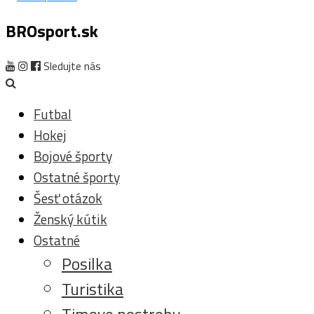
BROsport.sk
Sledujte nás
Futbal
Hokej
Bojové športy
Ostatné športy
Šesť otázok
Ženský kútik
Ostatné
Posilka
Turistika
Timove postrehy