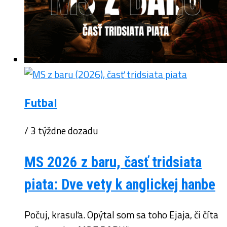
Futbal
/ 3 týždne dozadu
MS 2026 z baru, časť tridsiata
piata: Dve vety k anglickej hanbe
Počuj, krasuľa. Opýtal som sa toho Ejaja, či číta