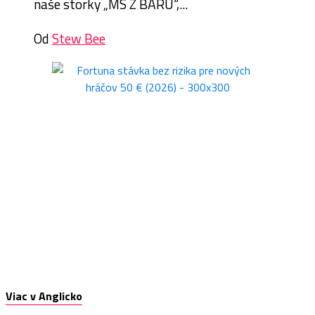
naše storky „MS Z BARU“,...
Od
Stew Bee
Viac v Anglicko