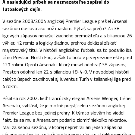
A nasledujúci príbeh sa nezmazateľne zapísal do
futbalových dejín.
V sezóne 2003/2004 anglickej Premier League prešiel Arsenal
sezónou doslova ako nôž maslom. Pýtaš sa prečo? Za 38
ligových zápasov nenašiel žiadneho premožiteľa a s bilianciou 26
výhier, 12 remíz a logicky žiadnou prehrou dokázal získať
majstrovský titul. V histórii anglického futbalu sa to podarilo iba
tímu Preston North End, avšak to bolo v prvej sezóne ešte pred
127 rokmi. Oproti Arsenalu, ktorý musel odohrať 38 zápasov,
Preston odohral len 22 s bilanciou 18-4-0. V novodobej histórii
takýto úspech zaknihoval aj Juventus Turín v talianskej lige pred
4 rokmi.
Písal sa rok 2002, keď francúzsky elegán Arséne Wenger, tréner
Arsenalu, vyhlásil, že je možné prejsť celou sezónou anglickej
Premier League bez jedinej prehry. K týmto slovám ho viedol
fakt, že sa mu s Arsenalom podarilo zlomiť niekoľko rekordov.
Mali za sebou sezónu, v ktorej neprehrali ani jeden zápas na
súperovom ihrisku a v každom ligovom zápase strelili minimálne