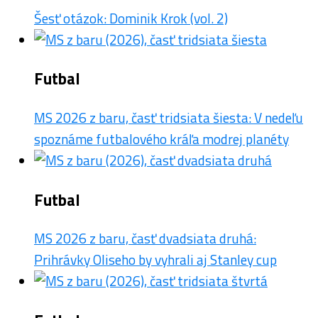
Šesť otázok: Dominik Krok (vol. 2)
Futbal
MS 2026 z baru, časť tridsiata šiesta: V nedeľu
spoznáme futbalového kráľa modrej planéty
Futbal
MS 2026 z baru, časť dvadsiata druhá:
Prihrávky Oliseho by vyhrali aj Stanley cup