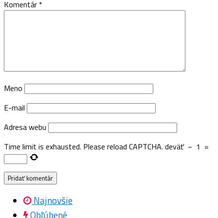
Komentár
*
Meno
E-mail
Adresa webu
Time limit is exhausted. Please reload CAPTCHA.
deväť
−
1
=
Najnovšie
Obľúbené