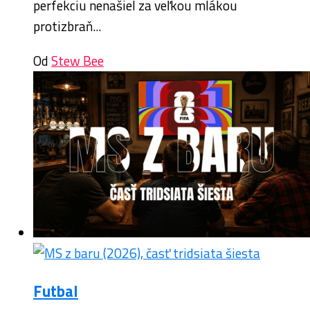
perfekciu nenašiel za veľkou mlákou
protizbraň...
Od
Stew Bee
Futbal