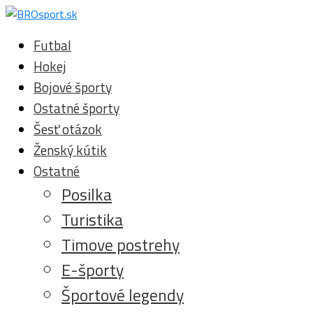
Futbal
Hokej
Bojové športy
Ostatné športy
Šesť otázok
Ženský kútik
Ostatné
Posilka
Turistika
Timove postrehy
E-športy
Športové legendy