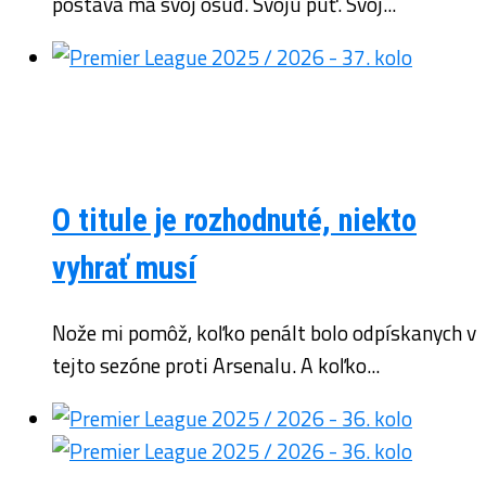
postava má svoj osud. Svoju púť. Svoj...
O titule je rozhodnuté, niekto
vyhrať musí
Nože mi pomôž, koľko penált bolo odpískanych v
tejto sezóne proti Arsenalu. A koľko...