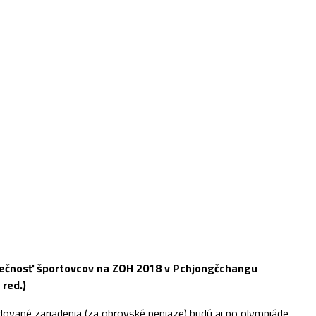
ezpečnosť športovcov na ZOH 2018 v Pchjongčchangu
red.)
ované zariadenia (za obrovské peniaze) budú aj po olympiáde