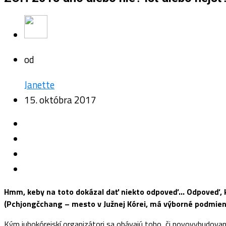
od
Janette
15. októbra 2017
Hmm, keby na toto dokázal dať niekto odpoveď… Odpoveď, kt
(Pchjongčchang – mesto v Južnej Kórei, má výborné podmienk
Kým juhokórejskí organizátori sa obávajú toho, či novovybudovan