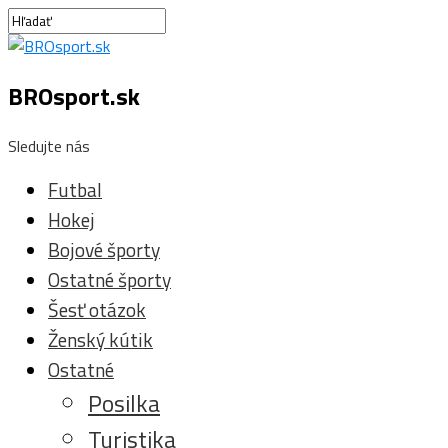
BROsport.sk
Sledujte nás
Futbal
Hokej
Bojové športy
Ostatné športy
Šesť otázok
Ženský kútik
Ostatné
Posilka
Turistika