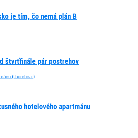
lsko je tím, čo nemá plán B
d štvrťfinále pár postrehov
luxusného hotelového apartmánu