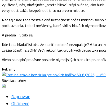
využívané, nás, obyčajných „smrteľníkov“, trápi skôr to, ako bu
verejnosti, takže bezpečnosť je tu na prvom mieste.
Naozaj? Kde teda zostala oná bezpečnosť počas mníchovského mas
pocit uznania, to boli myšlienky, ktoré vírili v hlavách olympioniko
A predsa… Stalo sa.
Kde teda hľadať istotu, že sa nič podobné nezopakuje? A to ani z
zvážia účasť na ZOH? Veď niektorí tak urobili kvôli vírusu zika 
Alebo sa naplní pradávne poslanie olympijských hier z ich prvopoč
Reklamy
Súvisiace témy
Najnovšie
Obľúbené