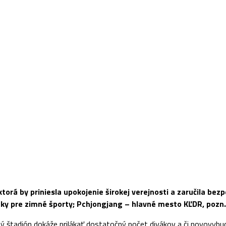
orá by priniesla upokojenie širokej verejnosti a zaručila b
y pre zimné športy; Pchjongjang – hlavné mesto KĽDR, pozn. 
ý štadión dokáže prilákať dostatočný počet divákov a či novovybud