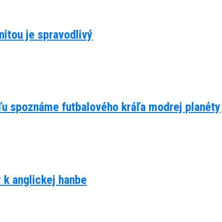
itou je spravodlivý
eľu spoznáme futbalového kráľa modrej planéty
y k anglickej hanbe