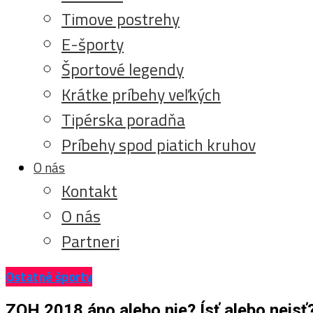
Timove postrehy
E-športy
Športové legendy
Krátke príbehy veľkých
Tipérska poradňa
Príbehy spod piatich kruhov
O nás
Kontakt
O nás
Partneri
Ostatné športy
ZOH 2018 áno alebo nie? Ísť alebo nejsť