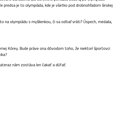
e predsa je to olympiáda, kde je všetko pod drobnohľadom širokej
na olympiádu s myšlienkou, či sa odtiaľ vráti? Úspech, medaila,
ernej Kórey. Bude práve ona dôvodom toho, že niektorí športovci
zika?
 Nateraz nám zostáva len čakať a dúfať.