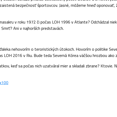
de zaistená bezpečnosť športovcov. Jasné, môžeme hneď oponovať, ž
akru v roku 1972 či počas LOH 1996 v Atlante? Odchádzal niekto 
v. Smrť? Ani v najhorších predstavách.
ďaleka nehovorím o teroristických útokoch. Hovorím o politike Sev
počas LOH 2016 v Riu. Bude teda Severná Kórea väčšou hrozbou ako 
iatkov, keď sa počas nich uzatváral mier a skladali zbrane? Ktovie.